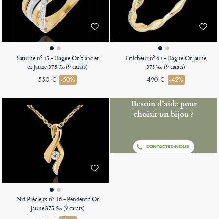
Saturne nº 45 - Bague Or blanc et
Fraicheur nº 64 - Bague Or jaune
or jaune 375 ‰ (9 carats)
375 ‰ (9 carats)
550 €
-50%
490 €
-42%
Besoin d’aide pour
choisir un bijou ?
CONTACTEZ-NOUS
Nid Précieux nº 16 - Pendentif Or
jaune 375 ‰ (9 carats)