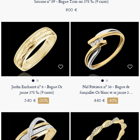
Saturne nº 59 - Bague Trois ors 375 ‰ (9 carats)
800 €
Jardin Enchanté nº 6 - Bague Or
Nid Précieux nº 36 - Bague de
jaune 375 ‰ (9 carats)
fiançailles Or blanc et or jaune 375
‰ (9 carats)
540 €
-50%
440 €
-45%