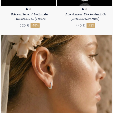
Précieux Secret nº 5 - Bracelet
Abondance nº 23 - Pendentif Or
Trois ors 375 ‰ (9 carats)
jaune 375 ‰ (9 carats)
320 €
-48%
440 €
-52%