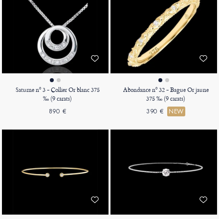
Saturne nº 3 - Collier Or blanc 375
Abondance nº 32 - Bague Or jaune
‰ (9 carats)
375 ‰ (9 carats)
890 €
390 €
NEW