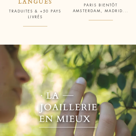
LANGUES
PARIS BIENTÔT
AMSTERDAM, MADRID...
TRADUITES & +50 PAYS
LIVRÉS