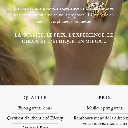
Découvrez une nouvelle expérience de la joaillerie avec
une envie ambitieuse de vous proposer “ La joaillerie en
mieux ”, via plusieurs promesses :
LA QUALITÉ, LE PRIX, L’EXPÉRIENCE, LE
CHOIX ET L’ÉTHIQUE, EN MIEUX...
QUALITÉ
PRIX
Bijou garanti 2 ans
Meilleur prix garanti
Certificat d’authenticité Edenly
Remboursement de la différen
vous trouvez moins cher
Ateliers à Paris