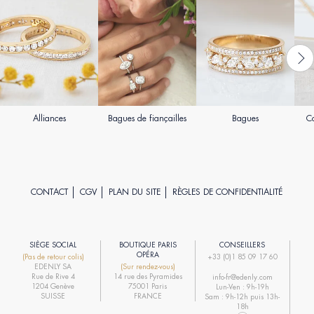
Alliances
Bagues de fiançailles
Bagues
Co
CONTACT
CGV
PLAN DU SITE
RÈGLES DE CONFIDENTIALITÉ
SIÈGE SOCIAL
BOUTIQUE PARIS
CONSEILLERS
R
OPÉRA
(Pas de retour colis)
+33 (0)1 85 09 17 60
EDENLY SA
(Sur rendez-vous)
R
Rue de Rive 4
14 rue des Pyramides
info-fr@edenly.com
1204 Genève
75001 Paris
Lun-Ven : 9h-19h
R
SUISSE
FRANCE
Sam : 9h-12h puis 13h-
18h