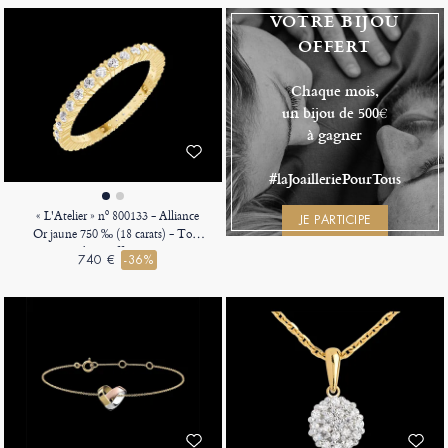
VOTRE BIJOU
OFFERT
Chaque mois,
un bijou de 500€
à gagner
#laJoailleriePourTous
« L'Atelier » nº 800133 - Alliance
JE PARTICIPE
Or jaune 750 ‰ (18 carats) - Tour
complet Griffes Diamant
740 €
-36%
synthétique 0.46 carat