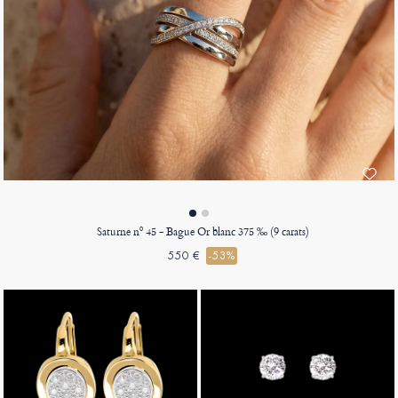
Saturne nº 45 - Bague Or blanc 375 ‰ (9 carats)
550 €
-53%