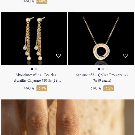
490 €
-48%
Abondance nº 23 - Boucles
Saturne nº 8 - Collier Trois ors 375
d'oreilles Or jaune 750 ‰ (18
‰ (9 carats)
carats)
490 €
-53%
590 €
-52%