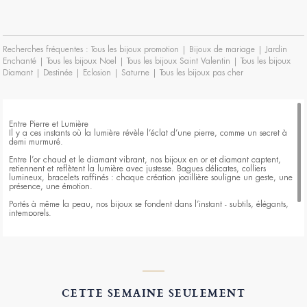
Recherches fréquentes :
Tous les bijoux promotion
|
Bijoux de mariage
|
Jardin
Enchanté
|
Tous les bijoux Noel
|
Tous les bijoux Saint Valentin
|
Tous les bijoux
Diamant
|
Destinée
|
Eclosion
|
Saturne
|
Tous les bijoux pas cher
Entre Pierre et Lumière
Il y a ces instants où la lumière révèle l’éclat d’une pierre, comme un secret à
demi murmuré.
Entre l’or chaud et le diamant vibrant, nos bijoux en or et diamant captent,
retiennent et reflètent la lumière avec justesse. Bagues délicates, colliers
lumineux, bracelets raffinés : chaque création joaillière souligne un geste, une
présence, une émotion.
Portés à même la peau, nos bijoux se fondent dans l’instant - subtils, élégants,
intemporels.
Entre pierre et lumière, découvrez une sélection exclusive de bijoux pensés pour
révéler les multiples facettes de celle qui les porte.
CETTE SEMAINE SEULEMENT