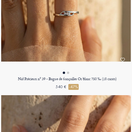
Nid Précieux nº 39 - Bague de fiançailles Or blanc 750 ‰ (18 carats)
540 €
-47%