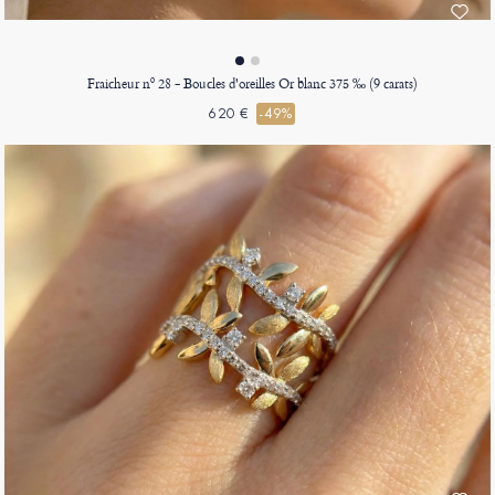
Fraicheur nº 28 - Boucles d'oreilles Or blanc 375 ‰ (9 carats)
620 €
-49%