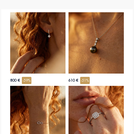
800 €
-59%
610 €
-51%