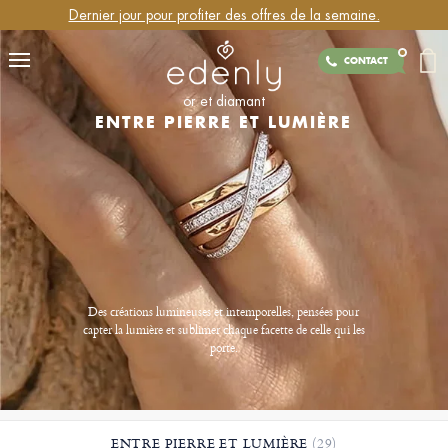
Dernier jour pour profiter des offres de la semaine.
CONTACT
or et diamant
ENTRE PIERRE ET LUMIÈRE
Des créations lumineuses et intemporelles, pensées pour
capter la lumière et sublimer chaque facette de celle qui les
porte.​
ENTRE PIERRE ET LUMIÈRE
(29)