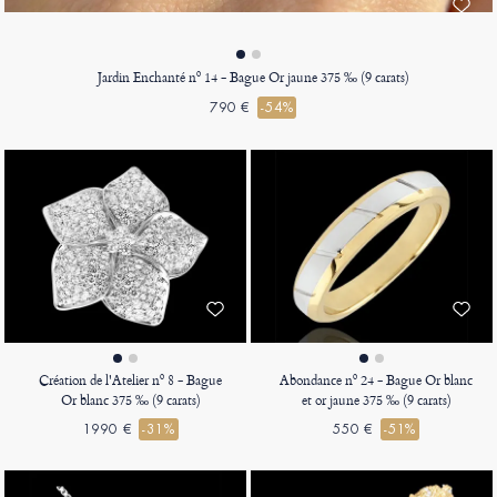
Jardin Enchanté nº 14 - Bague Or jaune 375 ‰ (9 carats)
790 €
-54%
Création de l'Atelier nº 8 - Bague
Abondance nº 24 - Bague Or blanc
Or blanc 375 ‰ (9 carats)
et or jaune 375 ‰ (9 carats)
1990 €
-31%
550 €
-51%