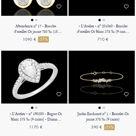
Abondance nº 17 - Boucles
« L'Atelier » nº 201060 - Boucles
d'oreilles Or jaune 750 ‰ (18
d'oreilles Or blanc 375 ‰ (9 carats)
carats)
- Diamant synthétique Rond 0.3
1090 €
-57%
710 €
carat (2 X)
« L'Atelier » nº 190200 - Bague Or
Jardin Enchanté nº 1 - Bracelet Or
blanc 375 ‰ (9 carats) - Diamant
jaune 375 ‰ (9 carats)
synthétique Poire 0.5 carat - Halo
1170 €
390 €
-51%
Diamant synthétique - Sertissage
Diamant synthétique