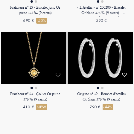
Fraicheur nº 13 - Bracelet jonc Or
« L'Atelier » nº 200200 - Bracelet
jaune 375 ‰ (9 carats)
Or blanc 375 ‰ (9 carats) -
Diamant synthétique Rond 0.3
690 €
-50%
590 €
carat - Chaîne Vénitienne
Fraicheur nº 53 - Collier Or jaune
Origine nº 39 - Boucles d'oreilles
375 ‰ (9 carats)
Or blanc 375 ‰ (9 carats)
410 €
NEW
790 €
-44%