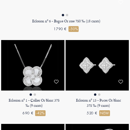
Eclosion nº 6 - Bague Or rose 750 ‰ (18 carats)
1790 €
-50%
Eclosion nº 1 - Collier Or blanc 375
Eclosion nº 13 - Puces Or blanc
‰ (9 carats)
375 ‰ (9 carats)
690 €
-42%
520 €
NEW