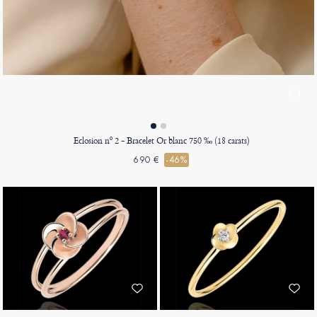
Eclosion nº 2 - Bracelet Or blanc 750 ‰ (18 carats)
690 €
-46%