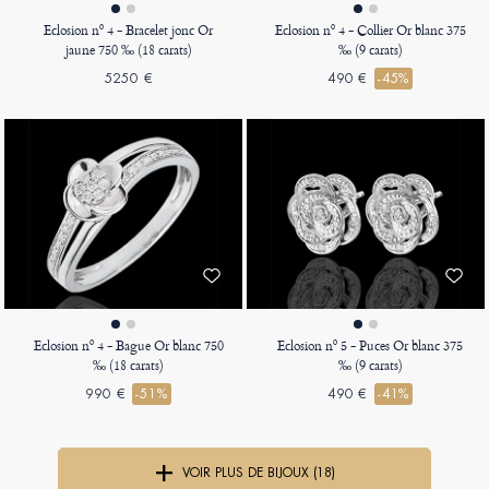
Eclosion nº 4 - Bracelet jonc Or
Eclosion nº 4 - Collier Or blanc 375
jaune 750 ‰ (18 carats)
‰ (9 carats)
5250 €
490 €
-45%
Eclosion nº 4 - Bague Or blanc 750
Eclosion nº 5 - Puces Or blanc 375
‰ (18 carats)
‰ (9 carats)
990 €
-51%
490 €
-41%
VOIR PLUS DE BIJOUX (18)