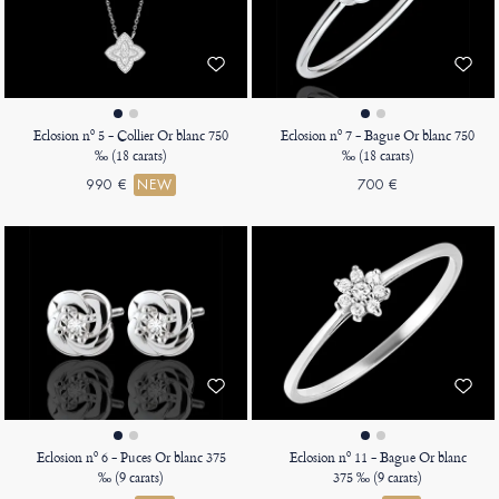
Eclosion nº 5 - Collier Or blanc 750
Eclosion nº 7 - Bague Or blanc 750
‰ (18 carats)
‰ (18 carats)
990 €
NEW
700 €
Eclosion nº 6 - Puces Or blanc 375
Eclosion nº 11 - Bague Or blanc
‰ (9 carats)
375 ‰ (9 carats)