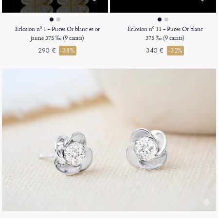
Eclosion nº 1 - Puces Or blanc et or
Eclosion nº 11 - Puces Or blanc
jaune 375 ‰ (9 carats)
375 ‰ (9 carats)
290 €
-38%
340 €
-32%