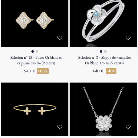
Eclosion nº 13 - Puces Or blanc et
Eclosion nº 8 - Bague de fiançailles
or jaune 375 ‰ (9 carats)
Or blanc 375 ‰ (9 carats)
640 €
NEW
440 €
-40%