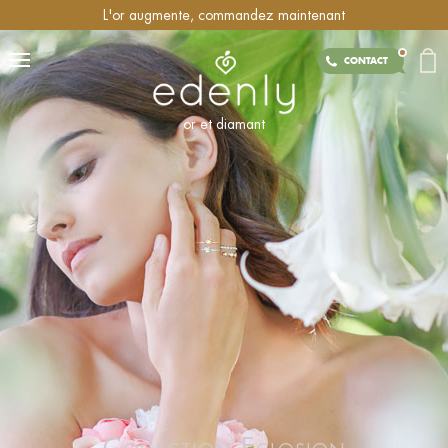
L'or augmente, commandez maintenant
CONTACT
or et diamant