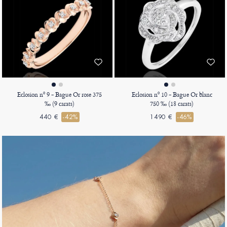
Eclosion nº 9 - Bague Or rose 375
Eclosion nº 10 - Bague Or blanc
‰ (9 carats)
750 ‰ (18 carats)
440 €
-42%
1490 €
-46%