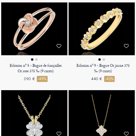
Eclosion nº 8 - Bague de fiançailles
Eclosion nº 9 - Bague Or jaune 375
Or rose 375 ‰ (9 carats)
‰ (9 carats)
390 €
-49%
440 €
-42%