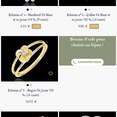
Eclosion nº 4 - Pendentif Or blanc
Eclosion nº 5 - Collier Or blanc et
et or jaune 375 ‰ (9 carats)
or jaune 750 ‰ (18 carats)
550 €
-44%
990 €
NEW
Besoin d’aide pour
choisir un bijou ?
CONTACTEZ-NOUS
Eclosion nº 8 - Bague Or jaune 750
‰ (18 carats)
1870 €