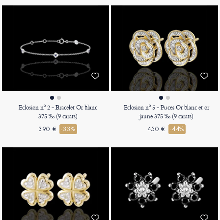
Eclosion nº 2 - Bracelet Or blanc
Eclosion nº 5 - Puces Or blanc et or
375 ‰ (9 carats)
jaune 375 ‰ (9 carats)
390 €
-33%
450 €
-44%