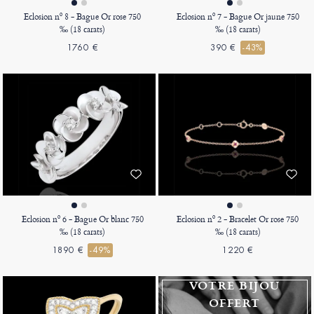
Eclosion nº 8 - Bague Or rose 750
Eclosion nº 7 - Bague Or jaune 750
‰ (18 carats)
‰ (18 carats)
1760 €
390 €
-43%
Eclosion nº 6 - Bague Or blanc 750
Eclosion nº 2 - Bracelet Or rose 750
‰ (18 carats)
‰ (18 carats)
1890 €
-49%
1220 €
VOTRE BIJOU
OFFERT