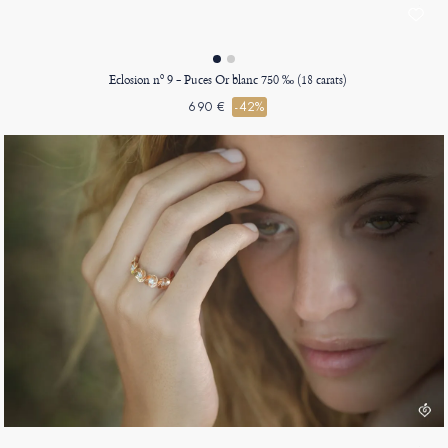
Eclosion nº 9 - Puces Or blanc 750 ‰ (18 carats)
690 €
-42%