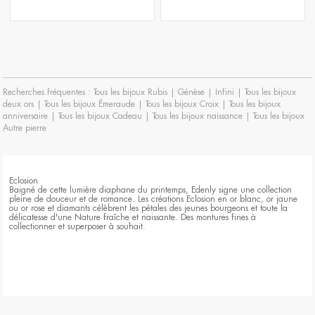
Recherches fréquentes :
Tous les bijoux Rubis
|
Génèse
|
Infini
|
Tous les bijoux
deux ors
|
Tous les bijoux Émeraude
|
Tous les bijoux Croix
|
Tous les bijoux
anniversaire
|
Tous les bijoux Cadeau
|
Tous les bijoux naissance
|
Tous les bijoux
Autre pierre
Eclosion
Baigné de cette lumière diaphane du printemps, Edenly signe une collection
pleine de douceur et de romance. Les créations Eclosion en or blanc, or jaune
ou or rose et diamants célèbrent les pétales des jeunes bourgeons et toute la
délicatesse d'une Nature fraîche et naissante. Des montures fines à
collectionner et superposer à souhait.