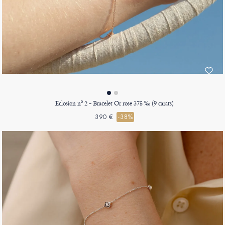
Eclosion nº 2 - Bracelet Or rose 375 ‰ (9 carats)
390 €
-38%