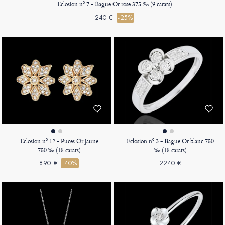
Eclosion nº 7 - Bague Or rose 375 ‰ (9 carats)
240 €
-25%
Eclosion nº 12 - Puces Or jaune
Eclosion nº 3 - Bague Or blanc 750
750 ‰ (18 carats)
‰ (18 carats)
890 €
-40%
2240 €