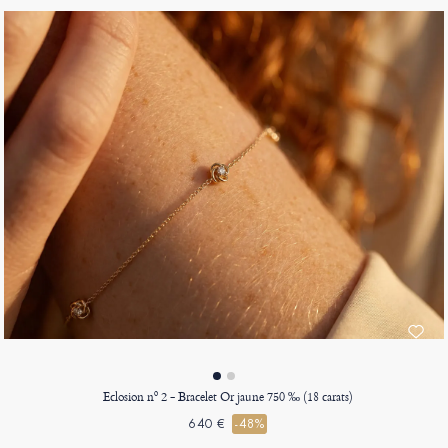
Eclosion nº 2 - Bracelet Or jaune 750 ‰ (18 carats)
640 €
-48%