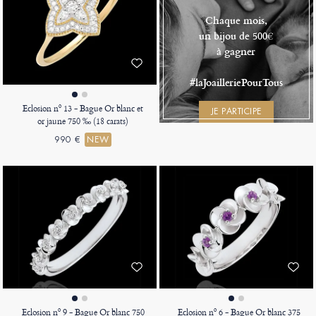
Chaque mois,
un bijou de 500€
à gagner
#laJoailleriePourTous
Eclosion nº 13 - Bague Or blanc et
JE PARTICIPE
or jaune 750 ‰ (18 carats)
990 €
NEW
Eclosion nº 9 - Bague Or blanc 750
Eclosion nº 6 - Bague Or blanc 375