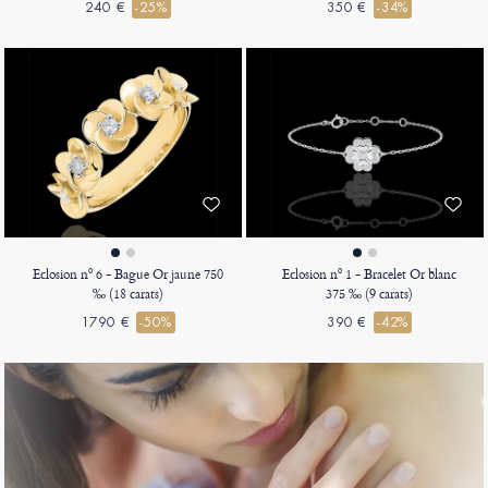
240 €
-25%
350 €
-34%
Eclosion nº 6 - Bague Or jaune 750
Eclosion nº 1 - Bracelet Or blanc
‰ (18 carats)
375 ‰ (9 carats)
1790 €
-50%
390 €
-42%