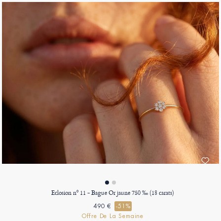
Eclosion nº 11 - Bague Or jaune 750 ‰ (18 carats)
490 €
-51%
Offre De La Semaine