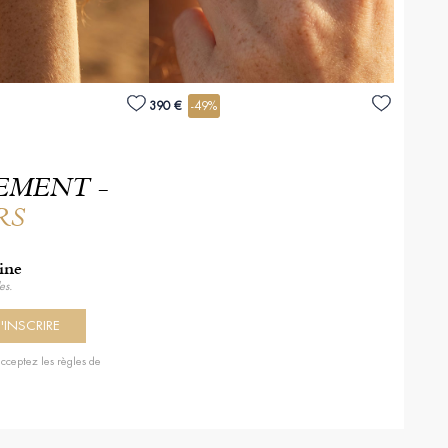
390 €
-49%
EMENT -
RS
aine
es.
cceptez les règles de