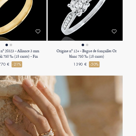
» nº 20323 - Alliance 3 mm
Origine nº 124 - Bague de fiançailles Or
li 750 ‰ (18 carats) - Fin
blanc 750 ‰ (18 carats)
770 €
-21%
1390 €
-50%