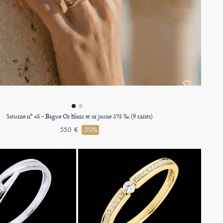
Saturne nº 45 - Bague Or blanc et or jaune 375 ‰ (9 carats)
550 €
-50%