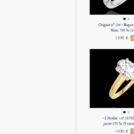
Origine nº 136 - Bague d
blanc 750 ‰ (18
1990 €
-
« L'Atelier » nº 187
jaune 375 ‰ (9 cara
synthétique Oval
1050 €
-