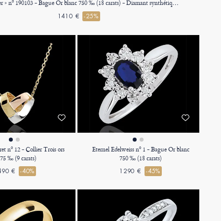
« L'Atelier » nº 190103 - Bague Or blanc 750 ‰ (18 carats) - Diamant synthétique Rectangle 0.5 carat - Halo Diamant synthétique - Sertissage Diamant synthétique
1410 €
-25%
et nº 12 - Collier Trois ors
Eternel Edelweiss nº 1 - Bague Or blanc
75 ‰ (9 carats)
750 ‰ (18 carats)
490 €
-40%
1290 €
-45%