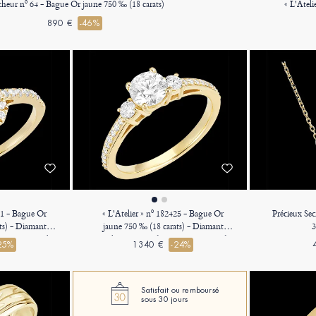
cheur nº 64 - Bague Or jaune 750 ‰ (18 carats)
890 €
-46%
101 - Bague Or
« L'Atelier » nº 182425 - Bague Or
Précieux Secr
ts) - Diamant
jaune 750 ‰ (18 carats) - Diamant
3
.5 carat - Halo
synthétique Rond 0.5 carat - Pierres de
25%
1340 €
-24%
 - Sertissage
côté Diamant synthétique - Sertissage
étique
Diamant synthétique
Satisfait ou remboursé
sous 30 jours