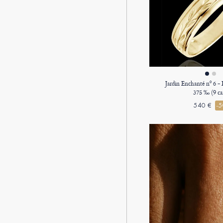
Jardin Enchanté nº 6 -
375 ‰ (9 ca
540 €
-