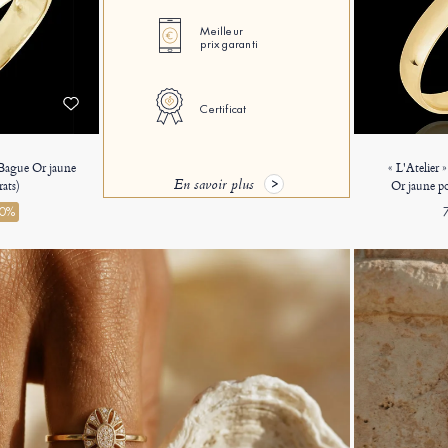
Meilleur
prix garanti
Certificat
 Bague Or jaune
« L'Atelier 
En savoir plus
rats)
Or jaune po
50%