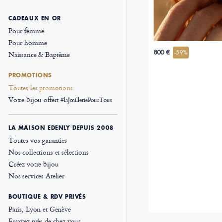
CADEAUX EN OR
Pour femme
Pour homme
800 €
-59%
Naissance & Baptême
PROMOTIONS
Toutes les promotions
Votre bijou offert
#laJoailleriePourTous
LA MAISON EDENLY DEPUIS 2008
Toutes vos garanties
Nos collections et sélections
Créez votre bijou
Nos services Atelier
BOUTIQUE & RDV PRIVÉS
Paris, Lyon et Genève
Essayez près de chez vous