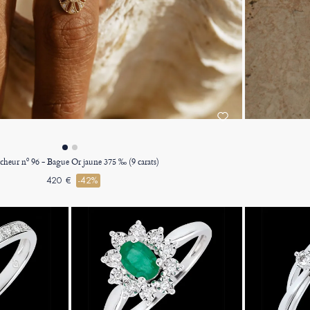
icheur nº 96 - Bague Or jaune 375 ‰ (9 carats)
420 €
-42%