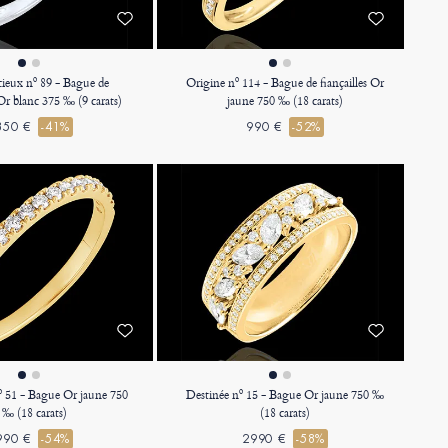
cieux nº 89 - Bague de
Origine nº 114 - Bague de fiançailles Or
 Or blanc 375 ‰ (9 carats)
jaune 750 ‰ (18 carats)
350 €
-41%
990 €
-52%
º 51 - Bague Or jaune 750
Destinée nº 15 - Bague Or jaune 750 ‰
‰ (18 carats)
(18 carats)
990 €
-54%
2990 €
-58%