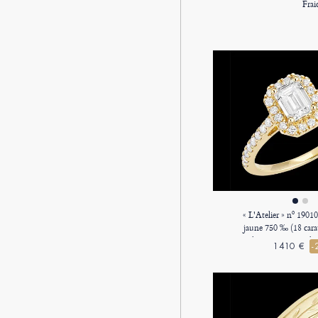
Frai
« L'Atelier » nº 190
jaune 750 ‰ (18 cara
synthétique Rectangle 0
1410 €
-
Diamant synthétique
Diamant synth