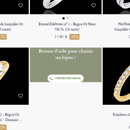
e fiançailles Or
Eternel Edelweiss nº 1 - Bague Or blanc
Nid Pré
 carats)
750 ‰ (18 carats)
fiançailles
65%
1190 €
-48%
Besoin d’aide pour choisir
un bijou ?
CONTACTEZ-NOUS
502 - Bague Or
Fraicheur n
ts) - Diamant
e 1 carat
23%