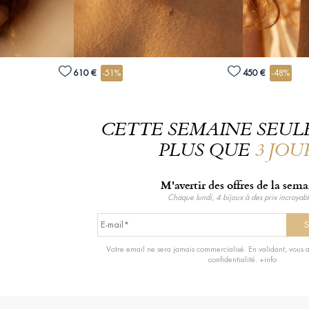
610 €
-51%
450 €
-48%
CETTE SEMAINE SEUL
PLUS QUE
3 JOU
M'avertir des offres de la sem
Chaque lundi, 4 bijoux à des prix incroyabl
Votre email ne sera jamais commercialisé. En validant, vous a
confidentialité.
+info