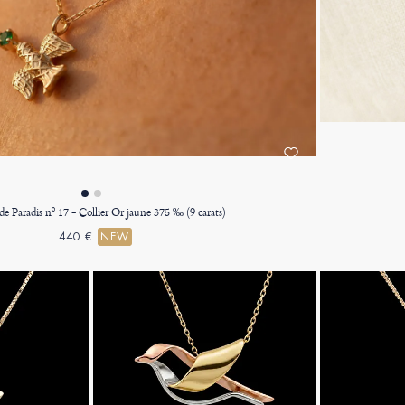
de Paradis nº 17 - Collier Or jaune 375 ‰ (9 carats)
440 €
NEW