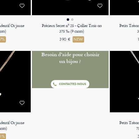
ndentif Or jaune
Précieux Secret nº 25 - Collier Trois ors
Petits Trésor
rats)
375 ‰ (9 carats)
3
37%
390 €
NEW
Besoin d’aide pour choisir
un bijou ?
CONTACTEZ-NOUS
ndentif Or jaune
Petits Tréso
rats)
7
41%