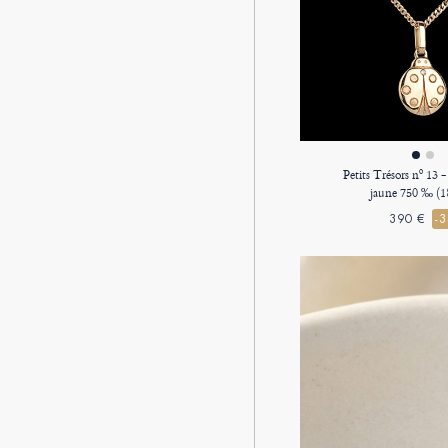
Petits Trésors nº 13 
jaune 750 ‰ (18
390 €
-