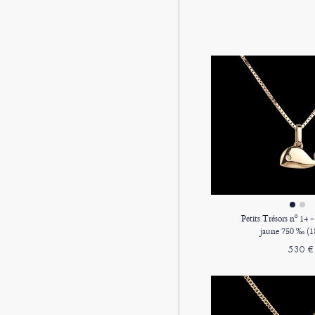
Petits Trésors nº 14 
jaune 750 ‰ (18
530 €