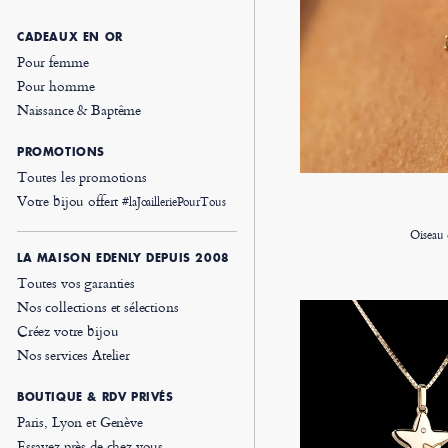
CADEAUX EN OR
Pour femme
Pour homme
Naissance & Baptême
PROMOTIONS
Toutes les promotions
Votre bijou offert
#laJoailleriePourTous
Oiseau 
LA MAISON EDENLY DEPUIS 2008
Toutes vos garanties
Nos collections et sélections
Créez votre bijou
Nos services Atelier
BOUTIQUE & RDV PRIVÉS
Paris, Lyon et Genève
Essayez près de chez vous