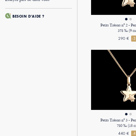
BESOIN D'AIDE ?
Petits Trésors nº 2 - Pe
375 ‰ (9 ca
290 €
-
Petits Trésors nº 3 - Pe
750 ‰ (18 ca
440 €
-