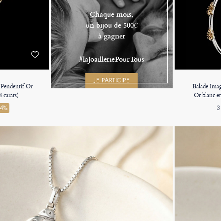
Chaque mois,
un bijou de 500€
à gagner
#laJoailleriePourTous
JE PARTICIPE
- Pendentif Or
Balade Imag
 carats)
Or blanc et
34%
3