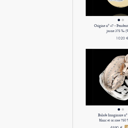
Origine nº 47 - Pendenti
jaune 375 ‰ (9
1020 
Balade Imaginaire nº
blanc et or rose 750 
4990 €
-