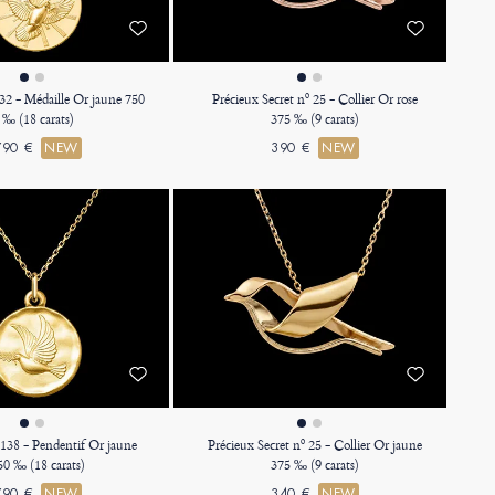
32 - Médaille Or jaune 750
Précieux Secret nº 25 - Collier Or rose
‰ (18 carats)
375 ‰ (9 carats)
790 €
NEW
390 €
NEW
 138 - Pendentif Or jaune
Précieux Secret nº 25 - Collier Or jaune
50 ‰ (18 carats)
375 ‰ (9 carats)
790 €
NEW
340 €
NEW