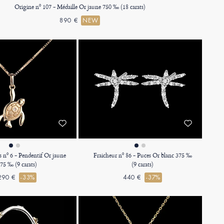
Origine nº 107 - Médaille Or jaune 750 ‰ (18 carats)
890 €
NEW
s nº 6 - Pendentif Or jaune
Fraicheur nº 86 - Puces Or blanc 375 ‰
75 ‰ (9 carats)
(9 carats)
290 €
-33%
440 €
-37%