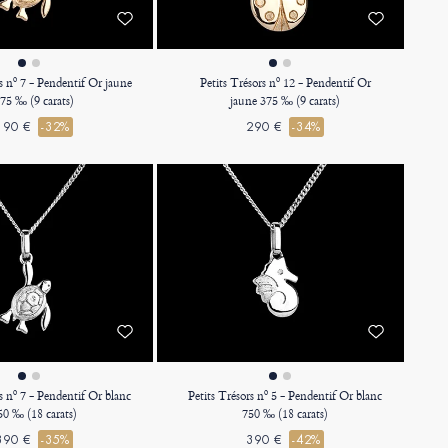
s nº 7 - Pendentif Or jaune
Petits Trésors nº 12 - Pendentif Or
75 ‰ (9 carats)
jaune 375 ‰ (9 carats)
190 €
-32%
290 €
-34%
rs nº 7 - Pendentif Or blanc
Petits Trésors nº 5 - Pendentif Or blanc
50 ‰ (18 carats)
750 ‰ (18 carats)
390 €
-35%
390 €
-42%