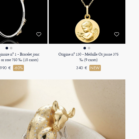
inaire nº 1 - Bracelet jonc
Origine nº 130 - Médaille Or jaune 375
 or rose 750 ‰ (18 carats)
‰ (9 carats)
990 €
-60%
340 €
NEW