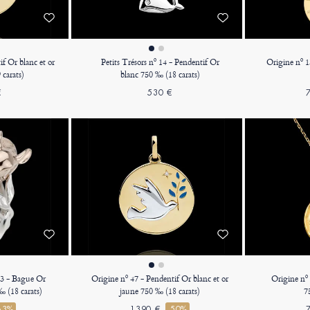
f Or blanc et or
Petits Trésors nº 14 - Pendentif Or
Origine nº 1
 carats)
blanc 750 ‰ (18 carats)
€
530 €
 3 - Bague Or
Origine nº 47 - Pendentif Or blanc et or
Origine nº
‰ (18 carats)
jaune 750 ‰ (18 carats)
7
63%
1390 €
-50%