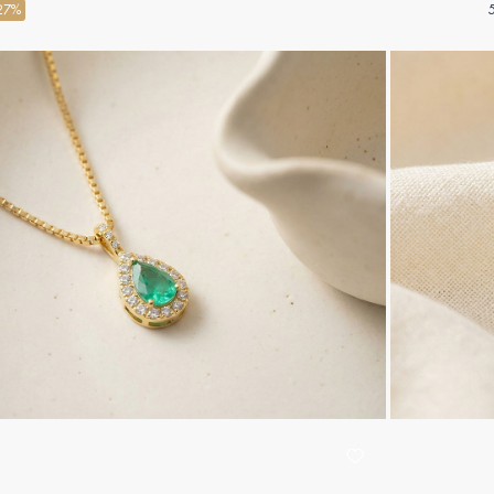
lo Diamant -
Princesse 
27%
t - Chaîne
ne