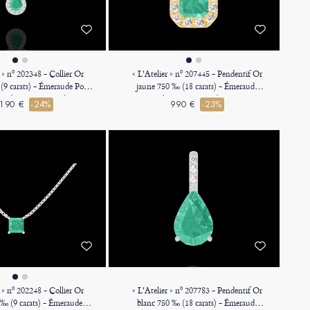
r » nº 202348 - Collier Or
« L'Atelier » nº 207445 - Pendentif Or
(9 carats) - Émeraude Poire
jaune 750 ‰ (18 carats) - Émeraude
 - Halo Diamant - Chaîne
Rectangle 0.3 carat - Halo Diamant -
190 €
-24%
990 €
-23%
Forçat
Sertissage Diamant - Pas de chaîne
r » nº 202248 - Collier Or
« L'Atelier » nº 207783 - Pendentif Or
 ‰ (9 carats) - Émeraude
blanc 750 ‰ (18 carats) - Émeraude