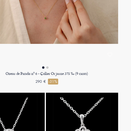
Oiseau de Paradis nº 6 - Collier Or jaune 375 ‰ (9 carats)
290 €
-31%