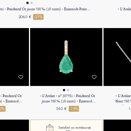
« L'Atelier » nº 207861 - Pendentif Or jaune 750 ‰ (18 carats) - Émeraude Poire 0.3 carat - Halo Diamant - Sertissage Diamant - Chaîne Vénitienne
2060 €
-27%
 - Pendentif Or
« L'Atelier » nº 207781 - Pendentif Or
« L'Atelie
ts) - Émeraude
jaune 750 ‰ (18 carats) - Émeraude
blanc 750 
as de chaîne
Poire 0.3 carat - Sertissage Diamant -
Rond 0.3 c
20%
560 €
-19%
1
Pas de chaîne
Satisfait ou remboursé