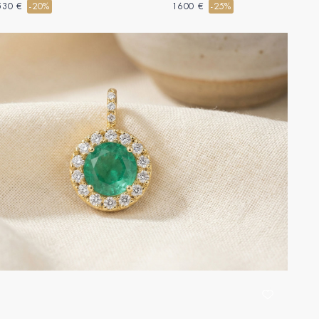
0.3 carat - Pas de chaîne
Poire 0.3 carat - Chaîne Vénitienne
530 €
-20%
1600 €
-25%