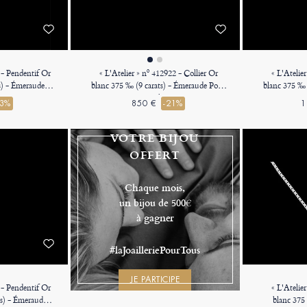
 - Pendentif Or
« L'Atelier » nº 412922 - Collier Or
« L'Atelie
s) - Émeraude
blanc 375 ‰ (9 carats) - Émeraude Poire
blanc 375 ‰ 
rtissage Diamant
0.3 carat - Chaîne Forçat
0.3 carat
23%
850 €
-21%
1
rçat
VOTRE BIJOU
OFFERT
Chaque mois,
un bijou de 500€
à gagner
#laJoailleriePourTous
JE PARTICIPE
 - Pendentif Or
« L'Atelie
ts) - Émeraude
blanc 375