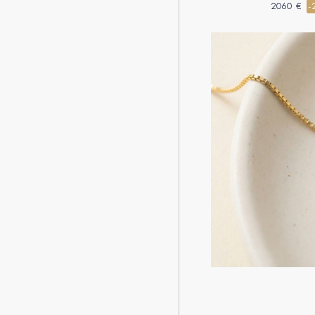
Rond 0.3 carat - Ha
2060 €
-
Sertissage Diaman
Vénitien