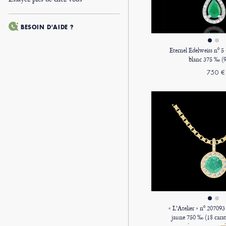
BESOIN D'AIDE ?
Eternel Edelweiss nº 5
blanc 375 ‰ (9 
750 €
« L'Atelier » nº 207093
jaune 750 ‰ (18 cara