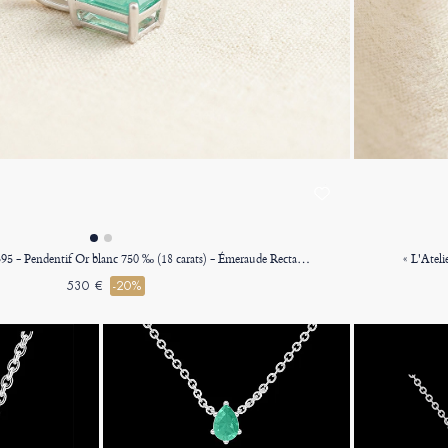
« L'Atelier » nº 207395 - Pendentif Or blanc 750 ‰ (18 carats) - Émeraude Rectangle 0.3 carat - Pas de chaîne
530 €
-20%