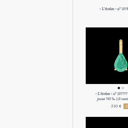
« L'Atelier » nº 207777
jaune 750 ‰ (18 cara
Poire 0.3 carat - P
530 €
-