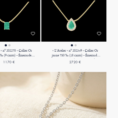
r » nº 202278 - Collier Or
« L'Atelier » nº 202349 - Collier Or
 ‰ (9 carats) - Émeraude
jaune 750 ‰ (18 carats) - Émeraude
3 carat - Chaîne Vénitienne
Poire 0.3 carat - Halo Diamant - Chaîne
1170 €
2720 €
Vénitienne