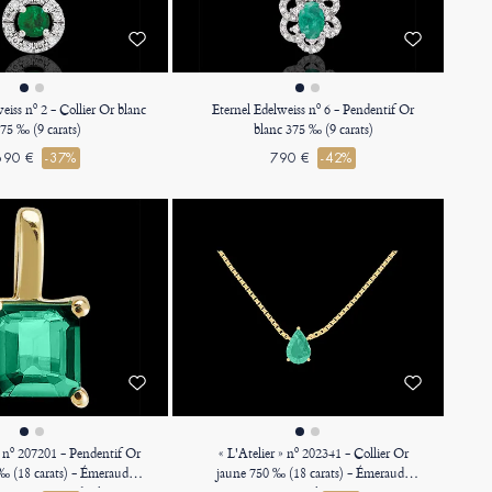
eiss nº 2 - Collier Or blanc
Eternel Edelweiss nº 6 - Pendentif Or
75 ‰ (9 carats)
blanc 375 ‰ (9 carats)
690 €
-37%
790 €
-42%
» nº 207201 - Pendentif Or
« L'Atelier » nº 202341 - Collier Or
‰ (18 carats) - Émeraude
jaune 750 ‰ (18 carats) - Émeraude