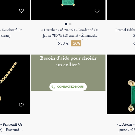
 - Pendentif Or
« L'Atelier » nº 207393 - Pendentif Or
Eternel Edelw
carats)
jaune 750 ‰ (18 carats) - Émeraude
3
Rectangle 0.3 carat - Pas de chaîne
530 €
-20%
Besoin d’aide pour choisir
un collier ?
CONTACTEZ-NOUS
 - Pendentif Or
« L'Atelier 
ts) - Émeraude
jaune 750 