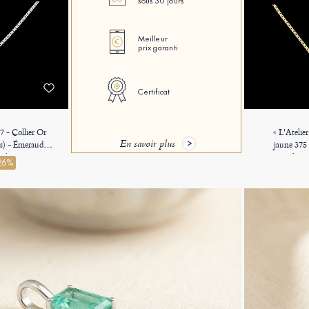
sous 30 jours
Meilleur
prix garanti
Certificat
7 - Collier Or
« L'Atelie
En savoir plus
ts) - Émeraude
jaune 375
 Halo Diamant -
Rectangle 0.
26%
ienne