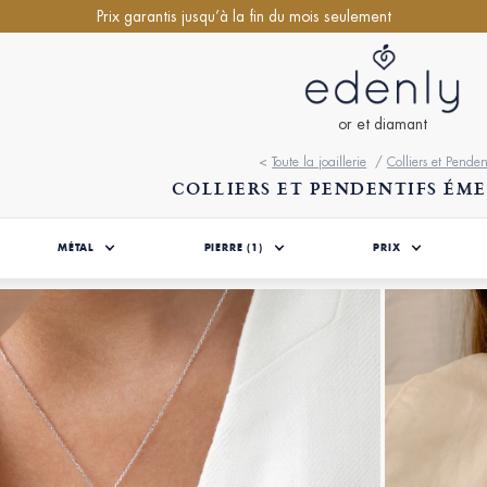
Prix garantis jusqu’à la fin du mois seulement
or et diamant
<
Toute la joaillerie
/
Colliers et Penden
COLLIERS ET PENDENTIFS ÉM
MÉTAL
PIERRE
(1)
PRIX