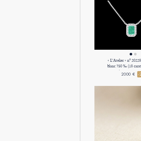
« L'Atelier » nº 20228
blanc 750 ‰ (18 cara
Rectangle 0.3 carat -
2000 €
-
Chaîne Vénit