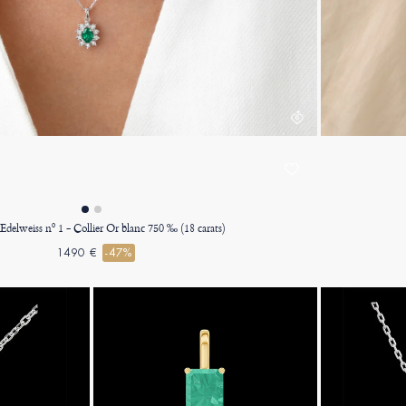
 Edelweiss nº 1 - Collier Or blanc 750 ‰ (18 carats)
1490 €
-47%