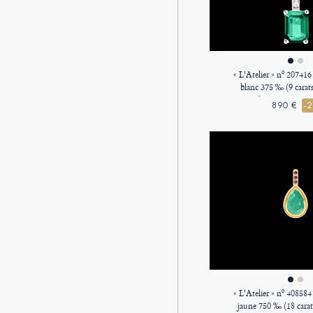
« L'Atelier » nº 207416
blanc 375 ‰ (9 carat
Rectangle 0.3 carat - Se
890 €
-
- Chaîne Fo
« L'Atelier » nº 408584
jaune 750 ‰ (18 cara