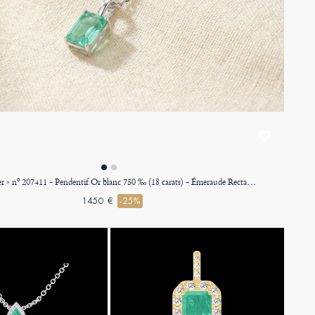
« L'Atelier » nº 207411 - Pendentif Or blanc 750 ‰ (18 carats) - Émeraude Rectangle 0.3 carat - Chaîne Forçat
1450 €
-25%