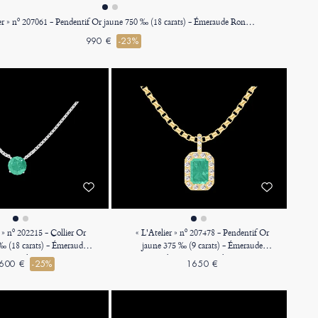
« L'Atelier » nº 207061 - Pendentif Or jaune 750 ‰ (18 carats) - Émeraude Rond 0.3 carat - Halo Diamant - Sertissage Diamant - Pas de chaîne
990 €
-23%
r » nº 202215 - Collier Or
« L'Atelier » nº 207478 - Pendentif Or
‰ (18 carats) - Émeraude
jaune 375 ‰ (9 carats) - Émeraude
arat - Chaîne Vénitienne
Rectangle 0.3 carat - Halo Diamant -
600 €
-25%
1650 €
Sertissage Diamant - Chaîne
Vénitienne