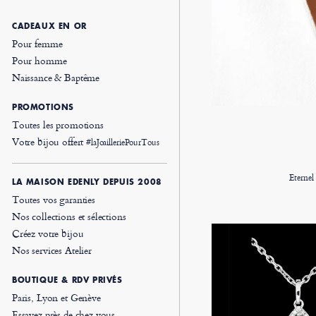
CADEAUX EN OR
Pour femme
Pour homme
Naissance & Baptême
PROMOTIONS
Toutes les promotions
Votre bijou offert
#laJoailleriePourTous
Eternel
LA MAISON EDENLY DEPUIS 2008
Toutes vos garanties
Nos collections et sélections
Créez votre bijou
Nos services Atelier
BOUTIQUE & RDV PRIVÉS
Paris, Lyon et Genève
Essayez près de chez vous