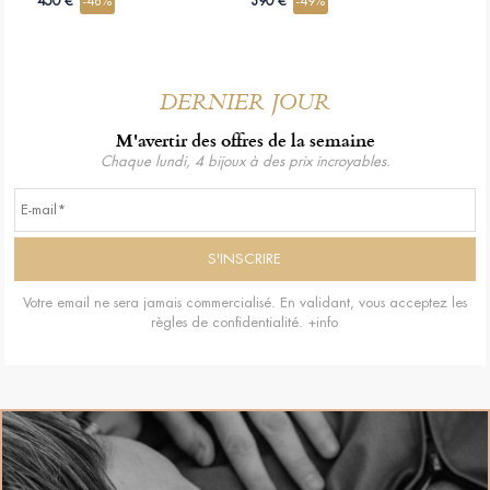
450 €
-48%
390 €
-49%
DERNIER JOUR
M'avertir des offres de la semaine
Chaque lundi, 4 bijoux à des prix incroyables.
Votre email ne sera jamais commercialisé. En validant, vous acceptez les
règles de confidentialité.
+info