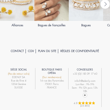
Alliances
Bagues de fiançailles
Bagues
Co
CONTACT
CGV
PLAN DU SITE
RÈGLES DE CONFIDENTIALITÉ
SIÈGE SOCIAL
BOUTIQUE PARIS
CONSEILLERS
R
OPÉRA
(Pas de retour colis)
+33 (0)1 85 09 17 60
EDENLY SA
(Sur rendez-vous)
R
Rue de Rive 4
14 rue des Pyramides
info-fr@edenly.com
1204 Genève
75001 Paris
Lun-Ven : 9h-19h
R
SUISSE
FRANCE
Sam : 9h-12h puis 13h-
18h
4.8 
(24 460)