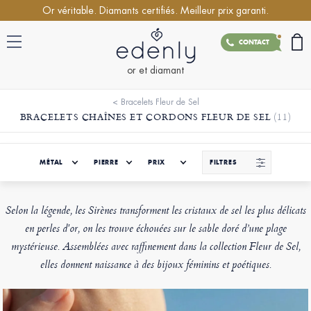
Or véritable. Diamants certifiés. Meilleur prix garanti.
CONTACT
or et diamant
<
Bracelets Fleur de Sel
BRACELETS CHAÎNES ET CORDONS FLEUR DE SEL
(11)
MÉTAL
PIERRE
PRIX
FILTRES
Selon la légende, les Sirènes transforment les cristaux de sel les plus délicats
en perles d'or, on les trouve échouées sur le sable doré d’une plage
mystérieuse. Assemblées avec raffinement dans la collection Fleur de Sel,
elles donnent naissance à des bijoux féminins et poétiques.