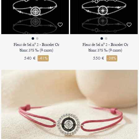
Fleur de Sel nº 2 - Bracelet Or
Fleur de Sel nº 2 - Bracelet Or
blanc 375 ‰ (9 carats)
blanc 375 ‰ (9 carats)
540 €
-41%
550 €
-38%