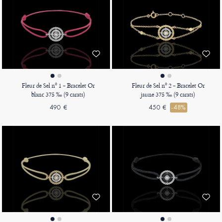
Fleur de Sel nº 1 - Bracelet Or
Fleur de Sel nº 2 - Bracelet Or
blanc 375 ‰ (9 carats)
jaune 375 ‰ (9 carats)
490 €
450 €
-48%