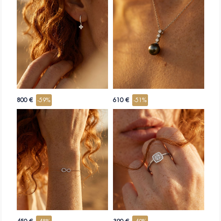
800 €
-59%
610 €
-51%