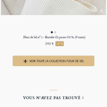
Fleur de Sel nº 1 - Bracelet Or jaune 375 ‰ (9 carats)
290 €
-41%
VOIR TOUTE LA COLLECTION FLEUR DE SEL
VOUS N'AVEZ PAS TROUVÉ ?