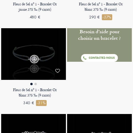
Fleur de Sel nº 1 - Bracelet Or
Fleur de Sel nº 1 - Bracelet Or
jaune 375 ‰ (9 carats)
blanc 375 ‰ (9 carats)
480 €
290 €
-37%
Besoin d’aide pour
choisir un bracelet ?
CONTACTEZ-NOUS
Fleur de Sel nº 1 - Bracelet Or
blanc 375 ‰ (9 carats)
340 €
-31%