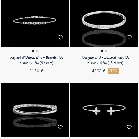
Regard d'Orient nº 5 - Bracelet Or
Origine nº 3 - Bracelet jonc Or
blanc 375 ‰ (9 carats)
blanc 750 ‰ (18 carats)
1130 €
4990 €
-55%