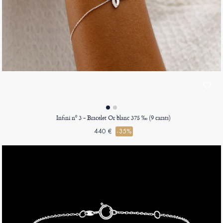
Infini nº 3 - Bracelet Or blanc 375 ‰ (9 carats)
440 €
-35%