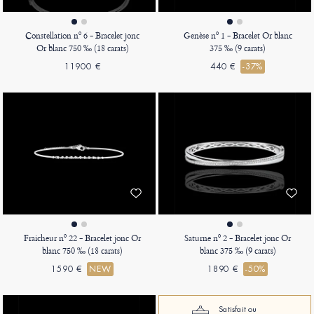
Constellation nº 6 - Bracelet jonc
Genèse nº 1 - Bracelet Or blanc
Or blanc 750 ‰ (18 carats)
375 ‰ (9 carats)
11900 €
440 €
-37%
Fraicheur nº 22 - Bracelet jonc Or
Saturne nº 2 - Bracelet jonc Or
blanc 750 ‰ (18 carats)
blanc 375 ‰ (9 carats)
1590 €
NEW
1890 €
-50%
Satisfait ou