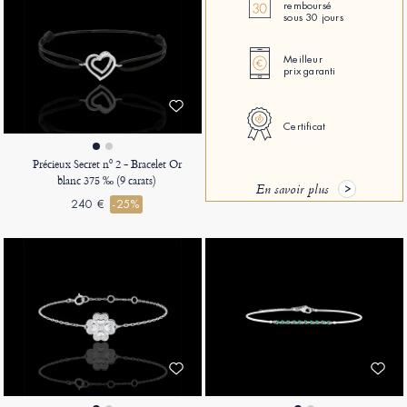
remboursé
sous 30 jours
Meilleur
prix garanti
Certificat
Précieux Secret nº 2 - Bracelet Or
blanc 375 ‰ (9 carats)
En savoir plus
240 €
-25%