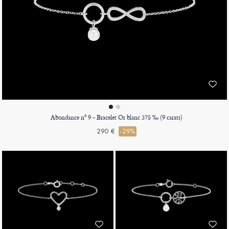
Abondance nº 9 - Bracelet Or blanc 375 ‰ (9 carats)
290 €
-29%