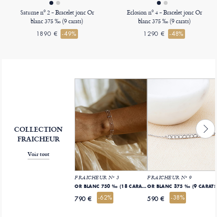
Saturne nº 2 - Bracelet jonc Or
Eclosion nº 4 - Bracelet jonc Or
blanc 375 ‰ (9 carats)
blanc 375 ‰ (9 carats)
1890 €
-49%
1290 €
-48%
COLLECTION
FRAICHEUR
Voir tout
FRAICHEUR Nº 3
FRAICHEUR Nº 9
OR BLANC 750 ‰ (18 CARATS)
OR BLANC 375 ‰ (9 CARATS
-62%
-38%
790 €
590 €