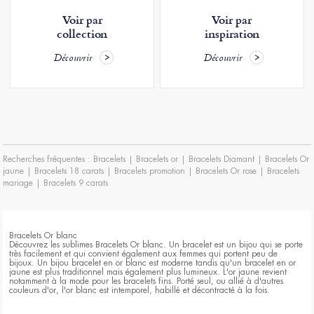
Voir par
Voir par
collection
inspiration
Découvrir
Découvrir
Recherches fréquentes :
Bracelets
|
Bracelets or
|
Bracelets Diamant
|
Bracelets Or
jaune
|
Bracelets 18 carats
|
Bracelets promotion
|
Bracelets Or rose
|
Bracelets
mariage
|
Bracelets 9 carats
Bracelets Or blanc
Découvrez les sublimes Bracelets Or blanc. Un bracelet est un bijou qui se porte
très facilement et qui convient également aux femmes qui portent peu de
bijoux. Un bijou bracelet en or blanc est moderne tandis qu'un bracelet en or
jaune est plus traditionnel mais également plus lumineux. L'or jaune revient
notamment à la mode pour les bracelets fins. Porté seul, ou allié à d'autres
couleurs d'or, l'or blanc est intemporel, habillé et décontracté à la fois.