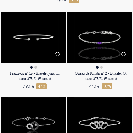
390 €
-34%
Fraicheur nº 13 - Bracelet jonc Or
Oiseau de Paradis nº 2 - Bracelet Or
blanc 375 ‰ (9 carats)
blanc 375 ‰ (9 carats)
790 €
-44%
440 €
-37%