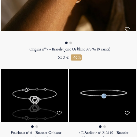
Origine nº 7 - Bracelet jonc Or blanc 375 ‰ (9 carats)
550 €
-46%
Fraicheur nº 6 - Bracelet Or blanc
« L'Atelier » nº 212110 - Bracelet