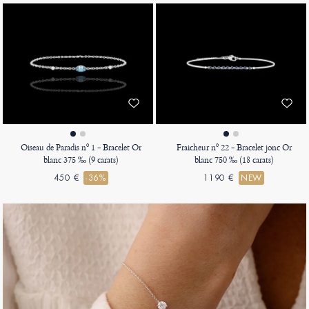
Oiseau de Paradis nº 1 - Bracelet Or
Fraicheur nº 22 - Bracelet jonc Or
blanc 375 ‰ (9 carats)
blanc 750 ‰ (18 carats)
450 €
-36%
1190 €
NEW