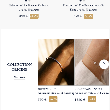
Eclosion nº 1 - Bracelet Or blanc
Fraicheur nº 22 - Bracelet jonc Or
375 ‰ (9 carats)
blanc 375 ‰ (9 carats)
390 €
-42%
790 €
NEW
COLLECTION
ORIGINE
Voir tout
ORIGINE Nº 7
« L'ATELIER » Nº 200003
OR BLANC 375 ‰ (9 CARATS)
OR BLANC 750 ‰ 
-46%
-24%
550 €
1340 €