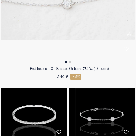
Fraicheur nº 18 - Bracelet Or blanc 750 ‰ (18 carats)
540 €
-45%