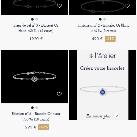
Fleur de Sel nº 3 - Bracelet Or
Fraicheur nº 2 - Bracelet Or blanc
blanc 750 ‰ (18 carats)
375 ‰ (9 carats)
1920 €
490 €
-41%
Créez votre bracelet
Eclosion nº 3 - Bracelet Or blanc
En savoir plus
750 ‰ (18 carats)
1290 €
-47%