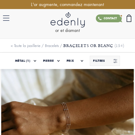
L'or augmente, commandez maintenant
CONTACT
or et diamant
BRACELETS OR BLANC
(154)
<
Toute la joaillerie
/
Bracelets
/
MÉTAL
(1)
PIERRE
PRIX
FILTRES