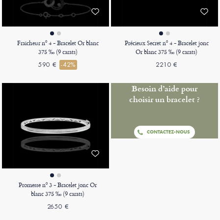
Fraicheur nº 4 - Bracelet Or blanc
Précieux Secret nº 4 - Bracelet jonc
375 ‰ (9 carats)
Or blanc 375 ‰ (9 carats)
590 €
-42%
2210 €
Besoin d’aide pour
choisir un bracelet ?
CONTACTEZ-NOUS
Promesse nº 3 - Bracelet jonc Or
blanc 375 ‰ (9 carats)
2650 €