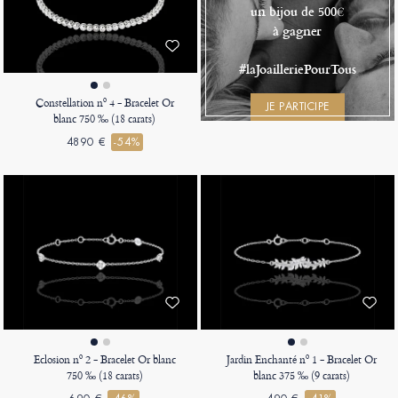
un bijou de 500€
à gagner
#laJoailleriePourTous
Constellation nº 4 - Bracelet Or
JE PARTICIPE
blanc 750 ‰ (18 carats)
4890 €
-54%
Eclosion nº 2 - Bracelet Or blanc
Jardin Enchanté nº 1 - Bracelet Or
750 ‰ (18 carats)
blanc 375 ‰ (9 carats)