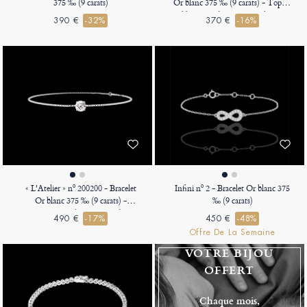
375 ‰ (9 carats)
Or blanc 375 ‰ (9 carats) - Topaze
bleue Rond 0.3 carat - Chaîne
390 €
-32%
370 €
-16%
Vénitienne
« L'Atelier » nº 200200 - Bracelet
Infini nº 2 - Bracelet Or blanc 375
Or blanc 375 ‰ (9 carats) -
‰ (9 carats)
Diamant synthétique Rond 0.3
490 €
-17%
450 €
-48%
carat - Chaîne Vénitienne
Offre De La Semaine
VOTRE BIJOU
OFFERT
Chaque mois,