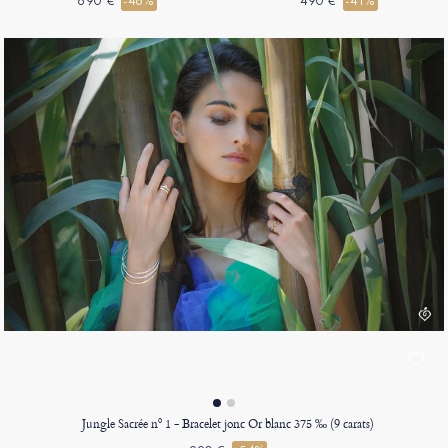
690 €
-46%
490 €
-41%
Jungle Sacrée nº 1 - Bracelet jonc Or blanc 375 ‰ (9 carats)