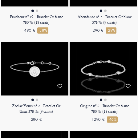
Fraicheur nº 19 - Bracelet Or blanc
Abondance nº 7 - Bracelet Or blanc
750 ‰ (18 carats)
375 ‰ (9 carats)
490 €
-38%
290 €
-29%
Zodiac Yours nº 2 - Bracelet Or
Origine nº 5 - Bracelet Or blanc
blanc 375 ‰ (9 carats)
750 ‰ (18 carats)
280 €
1290 €
-46%