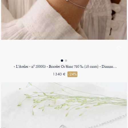
« L'Atelier » nº 200003 - Bracelet Or blanc 750 ‰ (18 carats) - Diamant Rond 0.3 carat - Chaîne Forçat
1340 €
-24%