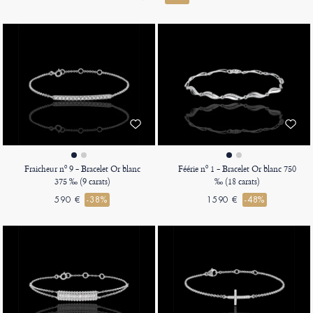
Fraicheur nº 9 - Bracelet Or blanc
Féérie nº 1 - Bracelet Or blanc 750
375 ‰ (9 carats)
‰ (18 carats)
590 €
-38%
1590 €
-48%