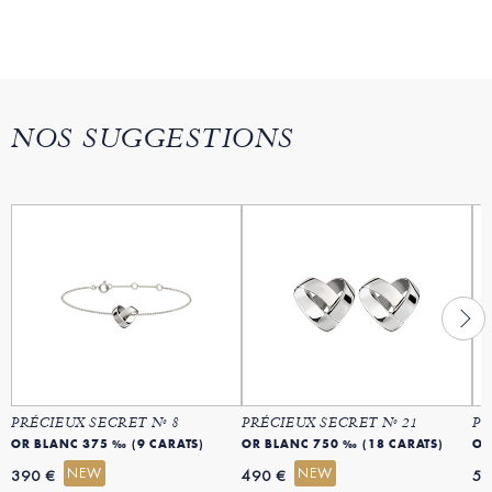
NOS SUGGESTIONS
PRÉCIEUX SECRET Nº 8
PRÉCIEUX SECRET Nº 21
PR
OR BLANC 375 ‰ (9 CARATS)
OR BLANC 750 ‰ (18 CARATS)
OR
NEW
NEW
390 €
490 €
54