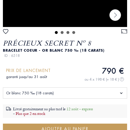
PRÉCIEUX SECRET Nº 8
BRACELET COEUR - OR BLANC 750 ‰ (18 CARATS)
ID : 6518
790 €
PRIX DE LANCEMENT
garanti jusqu'au 31 août
ou 4 x 198 €
(+ 18 € )
?
Or blanc 750 ‰ (18 carats)
Livré gratuitement au plus tard le
12 août - express
-
Plus que 2 en stock
AJOUTER AU PANIER