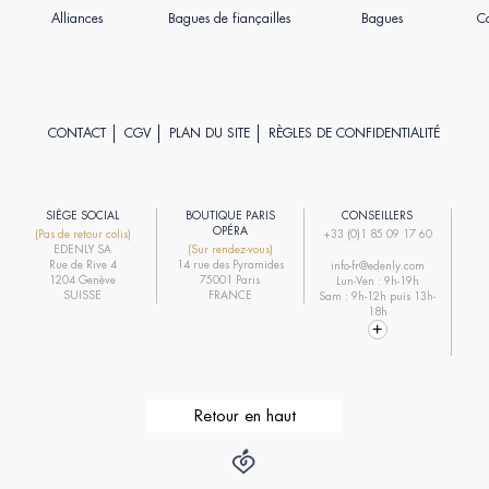
Alliances
Bagues de fiançailles
Bagues
Co
CONTACT
CGV
PLAN DU SITE
RÈGLES DE CONFIDENTIALITÉ
SIÈGE SOCIAL
BOUTIQUE PARIS
CONSEILLERS
R
OPÉRA
(Pas de retour colis)
+33 (0)1 85 09 17 60
EDENLY SA
(Sur rendez-vous)
R
Rue de Rive 4
14 rue des Pyramides
info-fr@edenly.com
1204 Genève
75001 Paris
Lun-Ven : 9h-19h
R
SUISSE
FRANCE
Sam : 9h-12h puis 13h-
18h
Retour en haut