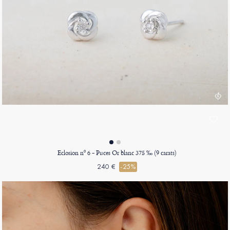
Eclosion nº 6 - Puces Or blanc 375 ‰ (9 carats)
240 €
-25%