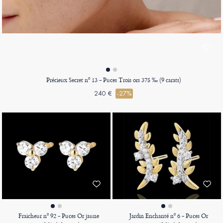
Précieux Secret nº 13 - Puces Trois ors 375 ‰ (9 carats)
240 €
-27%
Fraicheur nº 92 - Puces Or jaune
Jardin Enchanté nº 6 - Puces Or