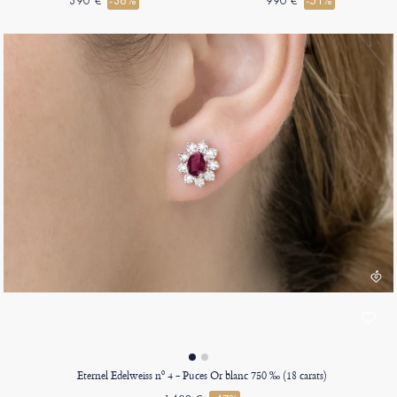
390 €
-36%
990 €
-51%
Eternel Edelweiss nº 4 - Puces Or blanc 750 ‰ (18 carats)