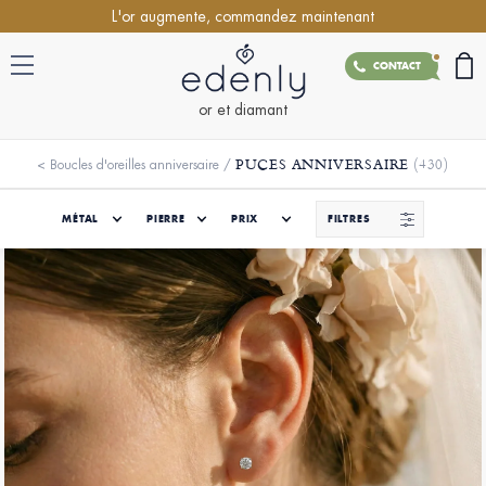
L'or augmente, commandez maintenant
CONTACT
or et diamant
PUCES ANNIVERSAIRE
(430)
<
Boucles d'oreilles anniversaire
/
MÉTAL
PIERRE
PRIX
FILTRES