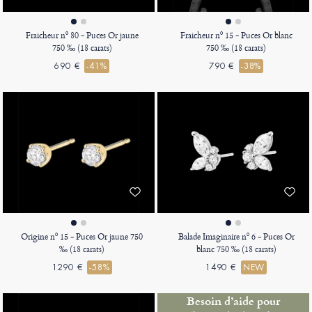
Fraicheur nº 80 - Puces Or jaune
Fraicheur nº 15 - Puces Or blanc
750 ‰ (18 carats)
750 ‰ (18 carats)
690 €
-41%
790 €
-38%
Origine nº 15 - Puces Or jaune 750
Balade Imaginaire nº 6 - Puces Or
‰ (18 carats)
blanc 750 ‰ (18 carats)
1290 €
-58%
1490 €
NEW
Besoin d’aide pour