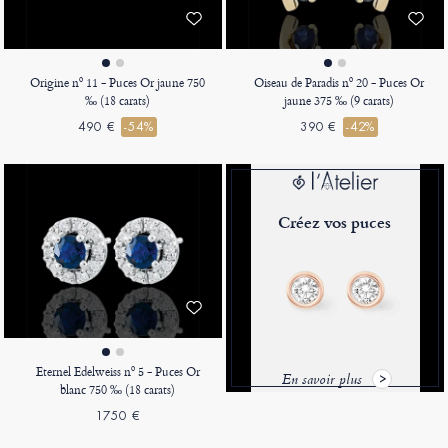
Origine nº 11 - Puces Or jaune 750
Oiseau de Paradis nº 20 - Puces Or
‰ (18 carats)
jaune 375 ‰ (9 carats)
490 €
-54%
390 €
-42%
Créez vos puces
Eternel Edelweiss nº 5 - Puces Or
En savoir plus
blanc 750 ‰ (18 carats)
1750 €