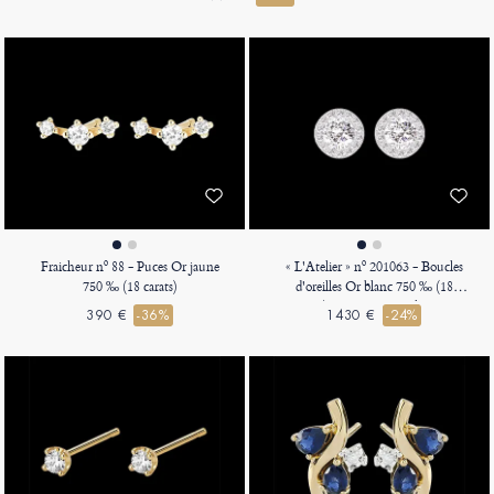
Fraicheur nº 88 - Puces Or jaune
« L'Atelier » nº 201063 - Boucles
750 ‰ (18 carats)
d'oreilles Or blanc 750 ‰ (18
carats) - Diamant synthétique
390 €
-36%
1430 €
-24%
Rond 0.3 carat (2 X) - Halo
Diamant synthétique