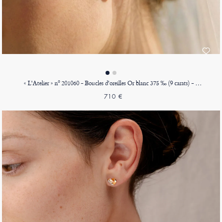
« L'Atelier » nº 201060 - Boucles d'oreilles Or blanc 375 ‰ (9 carats) - Diamant synthétique Rond 0.3 carat (2 X)
710 €