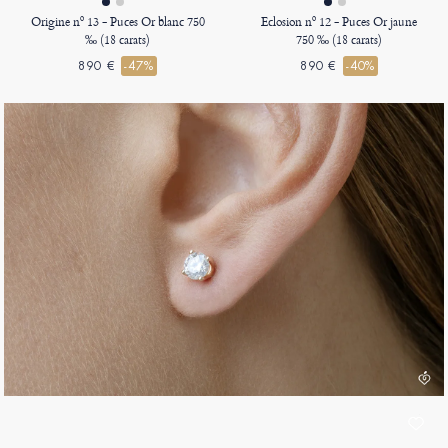
Origine nº 13 - Puces Or blanc 750
Eclosion nº 12 - Puces Or jaune
‰ (18 carats)
750 ‰ (18 carats)
890 €
-47%
890 €
-40%