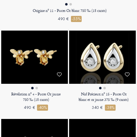
Origine nº 11 - Puces Or blanc 750 ‰ (18 carats)
490 €
-55%
Révélation nº 4 - Puces Or jaune
Nid Précieux nº 15 - Puces Or
750 ‰ (18 carats)
blanc et or jaune 375 ‰ (9 carats)
490 €
-40%
340 €
-38%