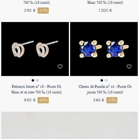
750 ‰ (18 carats)
blanc 750 ‰ (18 carats)
590 €
-37%
1200 €
Précieux Secret nº 18 - Puces Or
Oiseau de Paradis nº 43 - Puces Or
blanc et or rose 750 ‰ (18 carats)
jaune 750 ‰ (18 carats)
890 €
-44%
340 €
-39%