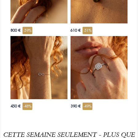
800 €
-59%
610 €
-51%
450 €
-48%
390 €
-49%
CETTE SEMAINE SEULEMENT - PLUS QUE