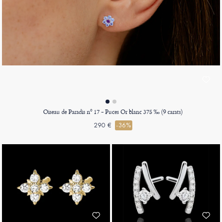
Oiseau de Paradis nº 17 - Puces Or blanc 375 ‰ (9 carats)
290 €
-36%