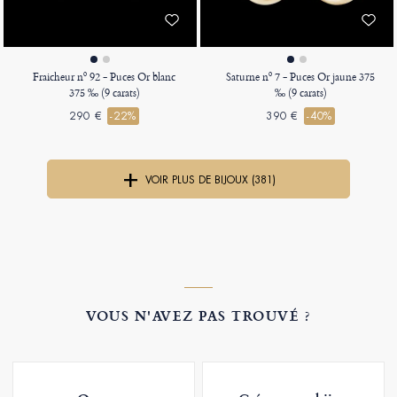
Fraicheur nº 92 - Puces Or blanc
Saturne nº 7 - Puces Or jaune 375
375 ‰ (9 carats)
‰ (9 carats)
290 €
-22%
390 €
-40%
VOIR PLUS DE BIJOUX (381)
VOUS N'AVEZ PAS TROUVÉ ?