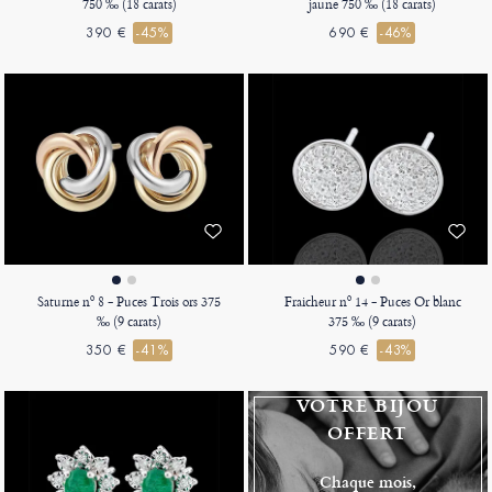
750 ‰ (18 carats)
jaune 750 ‰ (18 carats)
390 €
-45%
690 €
-46%
Saturne nº 8 - Puces Trois ors 375
Fraicheur nº 14 - Puces Or blanc
‰ (9 carats)
375 ‰ (9 carats)
350 €
-41%
590 €
-43%
VOTRE BIJOU
OFFERT
Chaque mois,