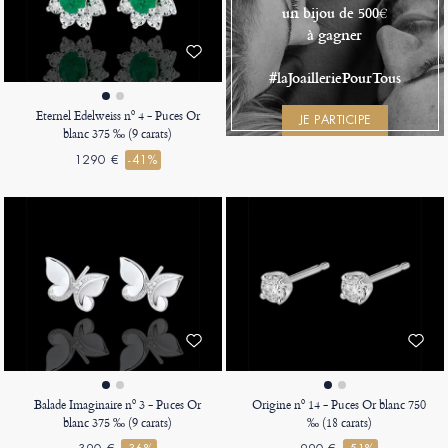
un bijou de 500€
à gagner
#laJoailleriePourTous
Eternel Edelweiss nº 4 - Puces Or
JE PARTICIPE
blanc 375 ‰ (9 carats)
1290 €
-41%
Balade Imaginaire nº 3 - Puces Or
Origine nº 14 - Puces Or blanc 750
blanc 375 ‰ (9 carats)
‰ (18 carats)