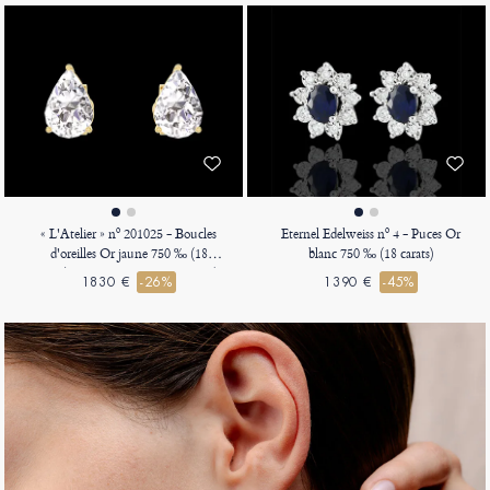
« L'Atelier » nº 201025 - Boucles
Eternel Edelweiss nº 4 - Puces Or
d'oreilles Or jaune 750 ‰ (18
blanc 750 ‰ (18 carats)
carats) - Diamant Poire 0.3 carat (2
1830 €
-26%
1390 €
-45%
X)