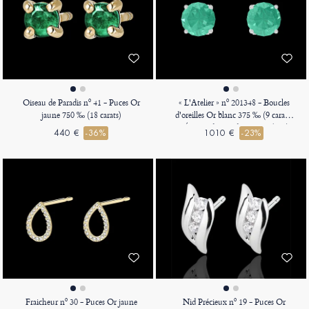
Oiseau de Paradis nº 41 - Puces Or
« L'Atelier » nº 201348 - Boucles
jaune 750 ‰ (18 carats)
d'oreilles Or blanc 375 ‰ (9 carats)
- Émeraude Rond 0.3 carat (2 X)
440 €
-36%
1010 €
-23%
Fraicheur nº 30 - Puces Or jaune
Nid Précieux nº 19 - Puces Or