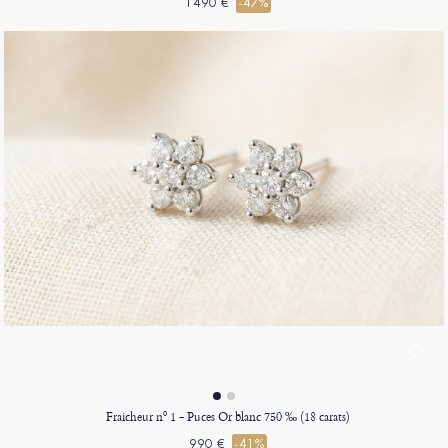
1490 €
-47%
Fraicheur nº 1 - Puces Or blanc 750 ‰ (18 carats)
990 €
-41%