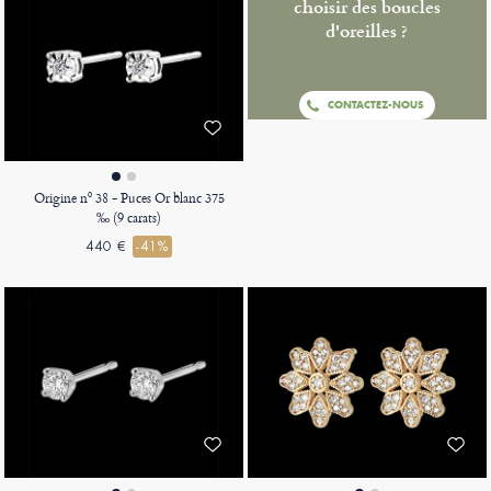
choisir des boucles
d'oreilles ?
CONTACTEZ-NOUS
Origine nº 38 - Puces Or blanc 375
‰ (9 carats)
440 €
-41%