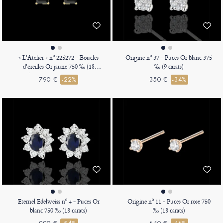
« L'Atelier » nº 225272 - Boucles
Origine nº 37 - Puces Or blanc 375
d'oreilles Or jaune 750 ‰ (18
‰ (9 carats)
carats) - Diamant noir Princesse 0.3
790 €
-22%
350 €
-34%
carat (2 X)
Eternel Edelweiss nº 4 - Puces Or
Origine nº 11 - Puces Or rose 750
blanc 750 ‰ (18 carats)
‰ (18 carats)