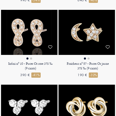
990 €
-54%
640 €
-46%
Infini nº 10 - Puces Or rose 375 ‰
Fraicheur nº 87 - Puces Or jaune
(9 carats)
375 ‰ (9 carats)
390 €
-41%
190 €
-32%