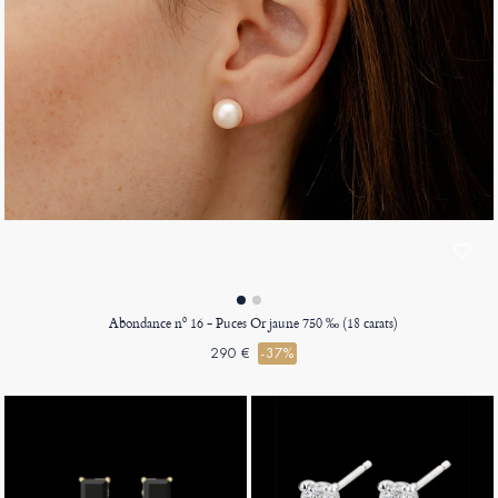
Abondance nº 16 - Puces Or jaune 750 ‰ (18 carats)
290 €
-37%