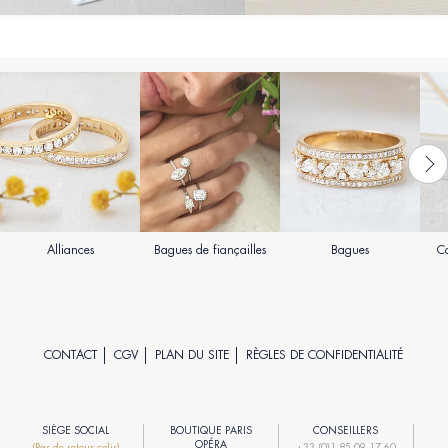
Alliances
Bagues de fiançailles
Bagues
Co
CONTACT
CGV
PLAN DU SITE
RÈGLES DE CONFIDENTIALITÉ
SIÈGE SOCIAL
BOUTIQUE PARIS
CONSEILLERS
R
OPÉRA
(Pas de retour colis)
+33 (0)1 85 09 17 60