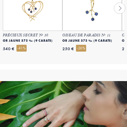
PRÉCIEUX SECRET Nº 30
OISEAU DE PARADIS Nº 11
OI
OR JAUNE 375 ‰ (9 CARATS)
OR JAUNE 375 ‰ (9 CARATS)
-41%
-26%
540 €
250 €
25