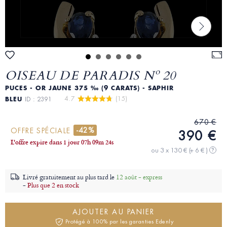
OISEAU DE PARADIS Nº 20
PUCES - OR JAUNE 375 ‰ (9 CARATS) - SAPHIR
4.7 
 (15)
BLEU
ID : 2391
670 €
-42%
OFFRE SPÉCIALE
390 €
L'offre expire dans
1 jour
07
h
09
m
22
s
ou 3 x 130 €
(+ 6 € )
?
Livré gratuitement au plus tard le
12 août - express
-
Plus que 2 en stock
AJOUTER AU PANIER
Protégé à 100% par les garanties Edenly