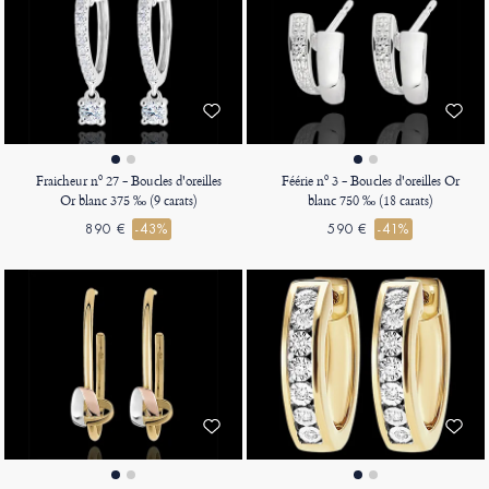
Fraicheur nº 27 - Boucles d'oreilles
Féérie nº 3 - Boucles d'oreilles Or
Or blanc 375 ‰ (9 carats)
blanc 750 ‰ (18 carats)
890 €
-43%
590 €
-41%