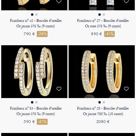
Fraicheur nº 42 - Boucles d'oreilles
Fraicheur nº 27 - Boucles d'oreilles
Or jaune 375 ‰ (9 carats)
Or rose 375 ‰ (9 carats)
790 €
-38%
890 €
-41%
Fraicheur nº 83 - Boucles d'oreilles
Fraicheur nº 28 - Boucles d'oreilles
Or jaune 375 ‰ (9 carats)
Or jaune 750 ‰ (18 carats)
590 €
-41%
2080 €