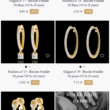
Origine nº 17 - Boucles d'oreilles
Fraicheur nº 28 - Boucles d'oreilles
Or blanc 375 ‰ (9 carats)
Or blanc 375 ‰ (9 carats)
440 €
-38%
620 €
-49%
Fraicheur nº 27 - Boucles d'oreilles
Origine nº 39 - Boucles d'oreilles
Or jaune 750 ‰ (18 carats)
Or jaune 375 ‰ (9 carats)
1290 €
-45%
710 €
-48%
VOTRE BIJOU
OFFERT