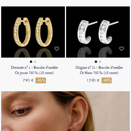
Destinée nº 1 - Boucles d'oreilles
Origine nº 21 - Boucles d'oreilles
Or jaune 750 ‰ (18 carats)
Or blanc 750 ‰ (18 carats)
790 €
-46%
1590 €
-48%