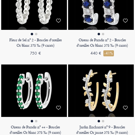
Fleur de Sel nº 2 - Boucles d'oreilles
Oiseau de Paradis nº 2 - Boucles
Or blanc 375 ‰ (9 carats)
d'oreilles Or blanc 375 ‰ (9 carats)
750 €
440 €
-41%
Oiseau de Paradis nº 44 - Boucles
Jardin Enchanté nº 9 - Boucles
d'oreilles Or blanc 375 ‰ (9 carats)
d'oreilles Or jaune 375 ‰ (9 carats)