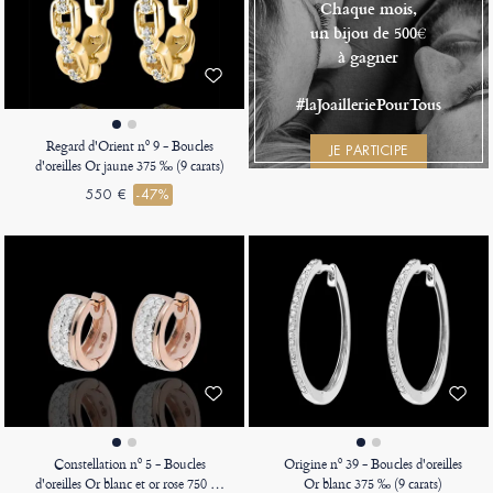
Chaque mois,
un bijou de 500€
à gagner
#laJoailleriePourTous
Regard d'Orient nº 9 - Boucles
JE PARTICIPE
d'oreilles Or jaune 375 ‰ (9 carats)
550 €
-47%
Constellation nº 5 - Boucles
Origine nº 39 - Boucles d'oreilles
d'oreilles Or blanc et or rose 750 ‰
Or blanc 375 ‰ (9 carats)