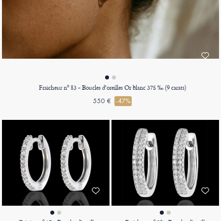
Fraicheur nº 83 - Boucles d'oreilles Or blanc 375 ‰ (9 carats)
550 €
-47%