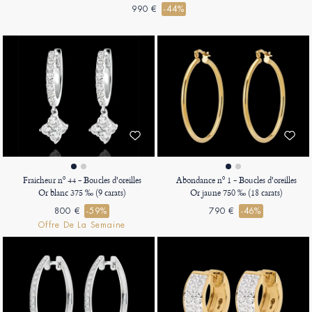
990 €
-44%
Fraicheur nº 44 - Boucles d'oreilles
Abondance nº 1 - Boucles d'oreilles
Or blanc 375 ‰ (9 carats)
Or jaune 750 ‰ (18 carats)
800 €
-59%
790 €
-46%
Offre De La Semaine