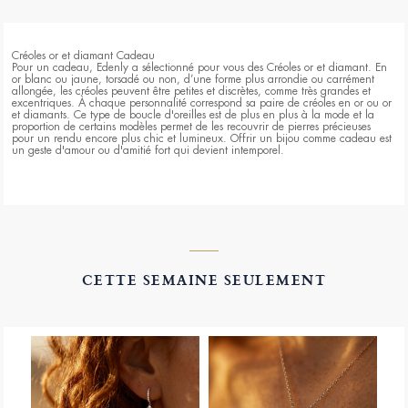
Créoles or et diamant Cadeau
Pour un cadeau, Edenly a sélectionné pour vous des Créoles or et diamant. En
or blanc ou jaune, torsadé ou non, d’une forme plus arrondie ou carrément
allongée, les créoles peuvent être petites et discrètes, comme très grandes et
excentriques. À chaque personnalité correspond sa paire de créoles en or ou or
et diamants. Ce type de boucle d'oreilles est de plus en plus à la mode et la
proportion de certains modèles permet de les recouvrir de pierres précieuses
pour un rendu encore plus chic et lumineux. Offrir un bijou comme cadeau est
un geste d'amour ou d'amitié fort qui devient intemporel.
CETTE SEMAINE SEULEMENT