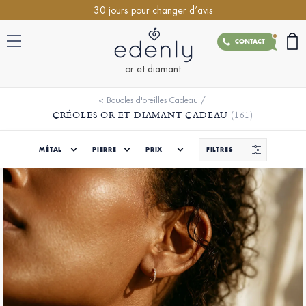
30 jours pour changer d’avis
CONTACT
or et diamant
<
Boucles d'oreilles Cadeau
/
CRÉOLES OR ET DIAMANT CADEAU
(161)
MÉTAL
PIERRE
PRIX
FILTRES