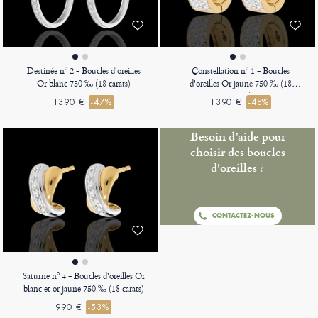
Destinée nº 2 - Boucles d'oreilles
Constellation nº 1 - Boucles
Or blanc 750 ‰ (18 carats)
d'oreilles Or jaune 750 ‰ (18
carats)
1390 €
-47%
1390 €
-48%
Besoin d’aide pour
choisir des boucles
d'oreilles ?
CONTACTEZ-NOUS
Saturne nº 4 - Boucles d'oreilles Or
blanc et or jaune 750 ‰ (18 carats)
990 €
-53%