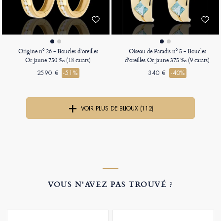
Origine nº 26 - Boucles d'oreilles
Oiseau de Paradis nº 5 - Boucles
Or jaune 750 ‰ (18 carats)
d'oreilles Or jaune 375 ‰ (9 carats)
2590 €
-51%
340 €
-40%
VOIR PLUS DE BIJOUX (112)
VOUS N'AVEZ PAS TROUVÉ ?