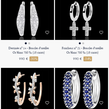
Destinée nº 14 - Boucles d'oreilles
Fraicheur nº 21 - Boucles d'oreilles
Or blanc 750 ‰ (18 carats)
Or blanc 750 ‰ (18 carats)
990 €
-50%
990 €
-54%