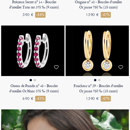
Précieux Secret nº 14 - Boucles
Origine nº 43 - Boucles d'oreilles
d'oreilles Trois ors 375 ‰ (9 carats)
Or jaune 750 ‰ (18 carats)
590 €
-44%
1590 €
-47%
Oiseau de Paradis nº 45 - Boucles
Fraicheur nº 29 - Boucles d'oreilles
d'oreilles Or blanc 375 ‰ (9 carats)
Or jaune 750 ‰ (18 carats)
690 €
-43%
1590 €
-47%