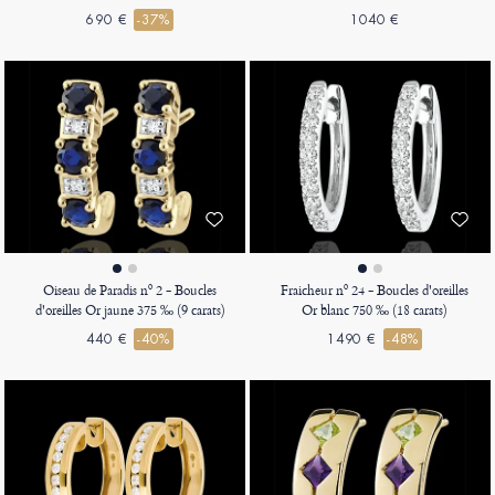
690 €
-37%
1040 €
Oiseau de Paradis nº 2 - Boucles
Fraicheur nº 24 - Boucles d'oreilles
d'oreilles Or jaune 375 ‰ (9 carats)
Or blanc 750 ‰ (18 carats)
440 €
-40%
1490 €
-48%