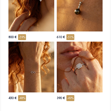
800 €
-59%
610 €
-51%
450 €
-48%
390 €
-49%