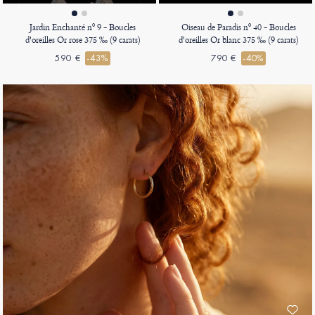
Jardin Enchanté nº 9 - Boucles
Oiseau de Paradis nº 40 - Boucles
d'oreilles Or rose 375 ‰ (9 carats)
d'oreilles Or blanc 375 ‰ (9 carats)
590 €
-43%
790 €
-40%