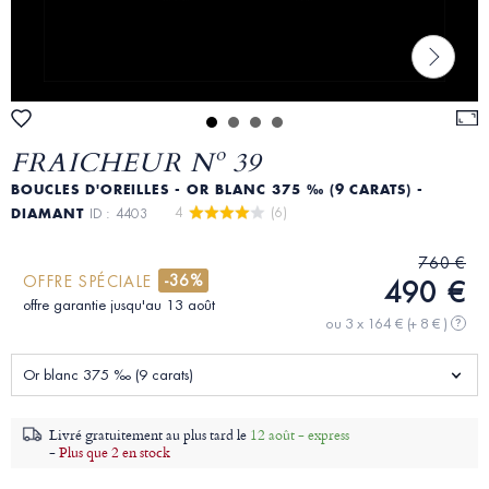
FRAICHEUR Nº 39
BOUCLES D'OREILLES - OR BLANC 375 ‰ (9 CARATS) -
4 
 (6)
DIAMANT
ID : 4403
760 €
-36%
OFFRE SPÉCIALE
490 €
offre garantie jusqu'au 13 août
ou 3 x 164 €
(+ 8 € )
?
Or blanc 375 ‰ (9 carats)
Livré gratuitement au plus tard le
12 août - express
-
Plus que 2 en stock