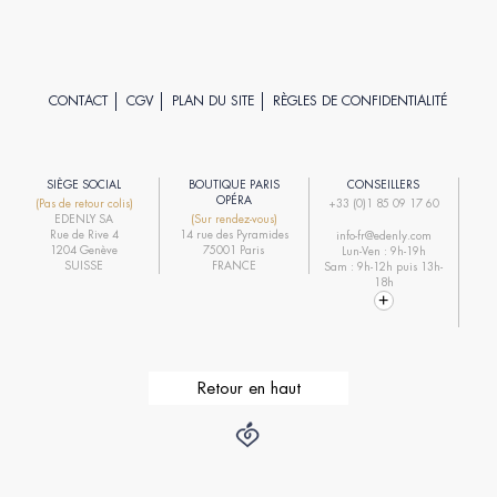
CONTACT
CGV
PLAN DU SITE
RÈGLES DE CONFIDENTIALITÉ
SIÈGE SOCIAL
BOUTIQUE PARIS
CONSEILLERS
R
OPÉRA
(Pas de retour colis)
+33 (0)1 85 09 17 60
EDENLY SA
(Sur rendez-vous)
R
Rue de Rive 4
14 rue des Pyramides
info-fr@edenly.com
1204 Genève
75001 Paris
Lun-Ven : 9h-19h
R
SUISSE
FRANCE
Sam : 9h-12h puis 13h-
18h
Retour en haut