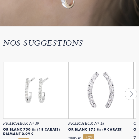
NOS SUGGESTIONS
FRAICHEUR Nº 39
FRAICHEUR Nº 18
OR
OR BLANC 750 ‰ (18 CARATS)
OR BLANC 375 ‰ (9 CARATS)
OR
DIAMANT 0.09 C
-40%
71
390 €