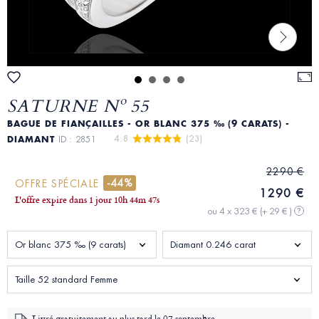
SATURNE Nº 55
BAGUE DE FIANÇAILLES - OR BLANC 375 ‰ (9 CARATS) -
4.8 
 (23)
DIAMANT
ID : 2851
2290 €
-44%
OFFRE SPÉCIALE
1290 €
L'offre expire dans
1 jour
10
h
44
m
46
s
ou 4 x 323 €
(+ 29 € )
?
Or blanc 375 ‰ (9 carats)
Diamant 0.246 carat
Taille 52 standard Femme
Livré gratuitement au plus tard le
07 septembre -