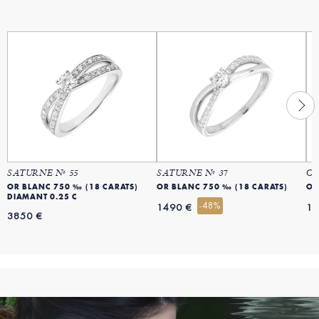
SATURNE Nº 55
SATURNE Nº 37
OR
OR BLANC 750 ‰ (18 CARATS)
OR BLANC 750 ‰ (18 CARATS)
OR
DIAMANT 0.25 C
-48%
1490 €
13
3850 €