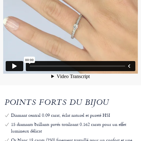
POINTS FORTS DU BIJOU
Diamant central 0.09 carat, éclat naturel et pureté HSI
15 diamants brillants pavés totalisant 0.162 carats pour un effet
lumineux délicat
Or blanc 18 carats (750) finement travaillé pour un confort et une