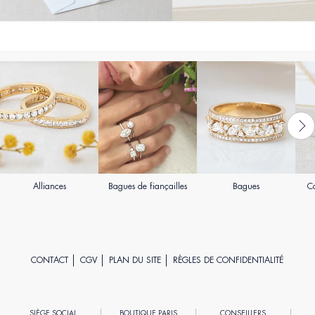
Alliances
Bagues de fiançailles
Bagues
Co
CONTACT
CGV
PLAN DU SITE
RÈGLES DE CONFIDENTIALITÉ
SIÈGE SOCIAL
BOUTIQUE PARIS
CONSEILLERS
R