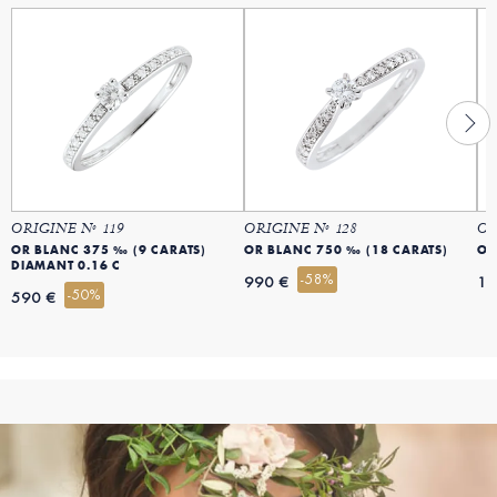
ORIGINE Nº 119
ORIGINE Nº 128
OR
OR BLANC 375 ‰ (9 CARATS)
OR BLANC 750 ‰ (18 CARATS)
OR
DIAMANT 0.16 C
-58%
990 €
13
-50%
590 €