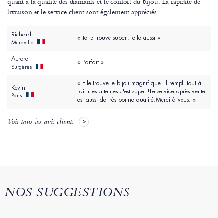
quant à la qualité des diamants et le confort du bijou. La rapidité de
livraison et le service client sont également appréciés.
Richard
« Je le trouve super ! elle aussi »
Mereville
Aurore
« Parfait »
Surgères
« Elle trouve le bijou magnifique. Il rempli tout à
Kevin
fait mes attentes c'est super !Le service après vente
Paris
est aussi de très bonne qualité.Merci à vous. »
Voir tous les avis clients
NOS SUGGESTIONS