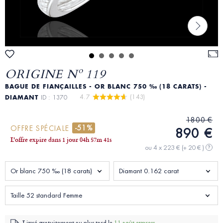
ORIGINE Nº 119
BAGUE DE FIANÇAILLES - OR BLANC 750 ‰ (18 CARATS) -
4.7 
 (143)
DIAMANT
ID : 1370
1800 €
-51%
OFFRE SPÉCIALE
890 €
L'offre expire dans
1 jour
04
h
57
m
40
s
ou 4 x 223 €
(+ 20 € )
?
Or blanc 750 ‰ (18 carats)
Diamant 0.162 carat
Taille 52 standard Femme
Livré gratuitement au plus tard le
11 août express