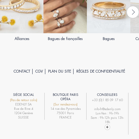
Alliances
Bagues de fiançailles
Bagues
Co
CONTACT
CGV
PLAN DU SITE
RÈGLES DE CONFIDENTIALITÉ
SIÈGE SOCIAL
BOUTIQUE PARIS
CONSEILLERS
R
OPÉRA
(Pas de retour colis)
+33 (0)1 85 09 17 60
EDENLY SA
(Sur rendez-vous)
R
Rue de Rive 4
14 rue des Pyramides
info-fr@edenly.com
1204 Genève
75001 Paris
Lun-Ven : 9h-19h
R
SUISSE
FRANCE
Sam : 9h-12h puis 13h-
18h