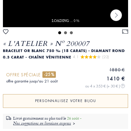
LOADING ... 0 %
« L'ATELIER » Nº 200007
BRACELET OR BLANC 750 ‰ (18 CARATS) - DIAMANT ROND
4.1 
 (22)
0.3 CARAT - CHAÎNE VÉNITIENNE
1880 €
-25%
OFFRE SPÉCIALE
1410 €
offre garantie jusqu'au 21 août
ou 4 x 353 €
(+ 30 € )
?
PERSONNALISEZ VOTRE BIJOU
Livré gratuitement au plus tard le
26 août -
Nos suggestions en livraison express