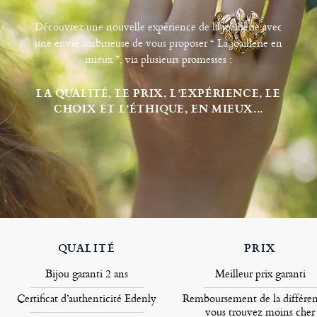
Découvrez une nouvelle expérience de la joaillerie avec
une envie ambitieuse de vous proposer “ La joaillerie en
mieux ”, via plusieurs promesses :
LA QUALITÉ, LE PRIX, L’EXPÉRIENCE, LE
CHOIX ET L’ÉTHIQUE, EN MIEUX...
QUALITÉ
PRIX
Bijou garanti 2 ans
Meilleur prix garanti
Certificat d’authenticité Edenly
Remboursement de la différen
vous trouvez moins cher