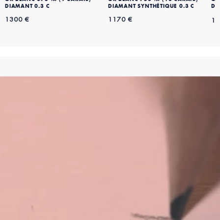
DIAMANT 0.3 C
DIAMANT SYNTHÉTIQUE 0.3 C
DI
1300 €
1170 €
13