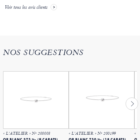
Voir tous les avis clients
NOS SUGGESTIONS
« L'ATELIER » Nº 200008
« L'ATELIER » Nº 200199
« 
OR BLANC 375 ‰ (9 CARATS)
OR BLANC 750 ‰ (18 CARATS)
OR