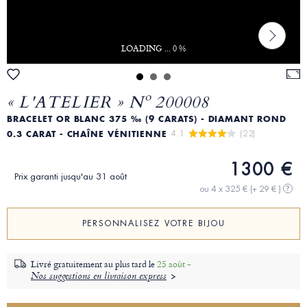
LOADING ... 0 %
« L'ATELIER » Nº 200008
BRACELET OR BLANC 375 ‰ (9 CARATS) - DIAMANT ROND
4.1 
 (22)
0.3 CARAT - CHAÎNE VÉNITIENNE
1300 €
Prix garanti jusqu'au 31 août
ou 4 x 325 €
(+ 29 € )
?
PERSONNALISEZ VOTRE BIJOU
Livré gratuitement au plus tard le
25 août -
Nos suggestions en livraison express