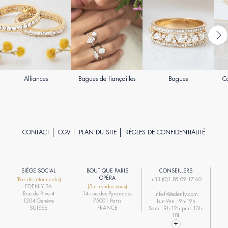
Alliances
Bagues de fiançailles
Bagues
Co
CONTACT
CGV
PLAN DU SITE
RÈGLES DE CONFIDENTIALITÉ
SIÈGE SOCIAL
BOUTIQUE PARIS
CONSEILLERS
R
OPÉRA
(Pas de retour colis)
+33 (0)1 85 09 17 60
EDENLY SA
(Sur rendez-vous)
R
Rue de Rive 4
14 rue des Pyramides
info-fr@edenly.com
1204 Genève
75001 Paris
Lun-Ven : 9h-19h
R
SUISSE
FRANCE
Sam : 9h-12h puis 13h-
18h