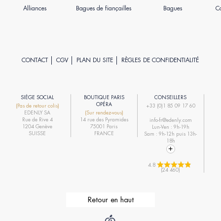
Alliances
Bagues de fiançailles
Bagues
Co
CONTACT
CGV
PLAN DU SITE
RÈGLES DE CONFIDENTIALITÉ
SIÈGE SOCIAL
BOUTIQUE PARIS
CONSEILLERS
R
OPÉRA
(Pas de retour colis)
+33 (0)1 85 09 17 60
EDENLY SA
(Sur rendez-vous)
R
Rue de Rive 4
14 rue des Pyramides
info-fr@edenly.com
1204 Genève
75001 Paris
Lun-Ven : 9h-19h
R
SUISSE
FRANCE
Sam : 9h-12h puis 13h-
18h
4.8 
(24 460)
Retour en haut