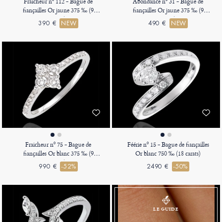
Fraicheur nº 112 - Bague de
Abondance nº 31 - Bague de
fiançailles Or jaune 375 ‰ (9
fiançailles Or jaune 375 ‰ (9
carats)
carats)
390 €
NEW
490 €
NEW
Fraicheur nº 75 - Bague de
Féérie nº 15 - Bague de fiançailles
fiançailles Or blanc 375 ‰ (9
Or blanc 750 ‰ (18 carats)
carats)
990 €
-52%
2490 €
-50%
LE GUIDE