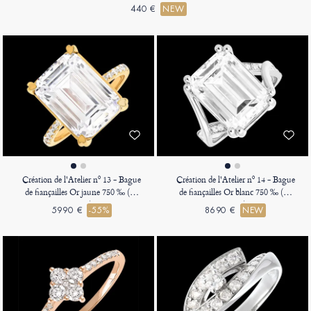
440 €
NEW
Création de l'Atelier nº 13 - Bague
Création de l'Atelier nº 14 - Bague
de fiançailles Or jaune 750 ‰ (18
de fiançailles Or blanc 750 ‰ (18
carats)
carats)
5990 €
-55%
8690 €
NEW