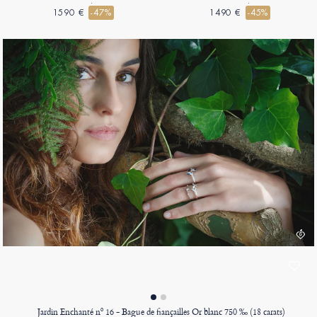
carats)
carats)
1590 €
-47%
1490 €
-45%
Jardin Enchanté nº 16 - Bague de fiançailles Or blanc 750 ‰ (18 carats)