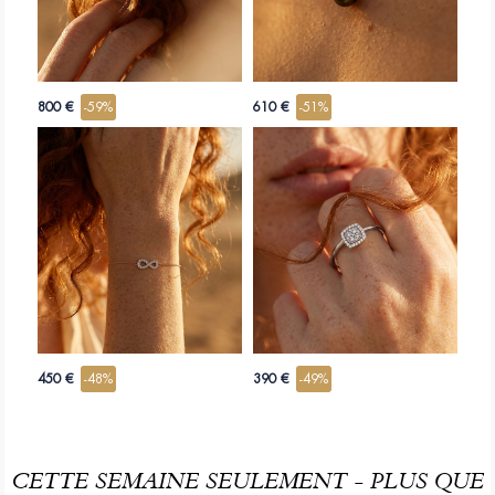
800 €
-59%
610 €
-51%
450 €
-48%
390 €
-49%
CETTE SEMAINE SEULEMENT - PLUS QUE