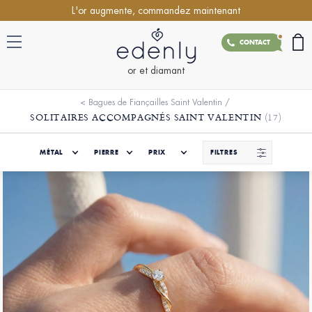
L'or augmente, commandez maintenant
CONTACT
or et diamant
<
Bagues de Fiançailles Saint Valentin
/
SOLITAIRES ACCOMPAGNÉS SAINT VALENTIN
(17)
MÉTAL
PIERRE
PRIX
FILTRES