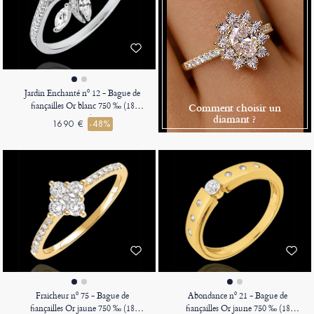
Jardin Enchanté nº 12 - Bague de
fiançailles Or blanc 750 ‰ (18
Comment choisir un
carats)
diamant ?
1690 €
-48%
Fraicheur nº 75 - Bague de
Abondance nº 21 - Bague de
fiançailles Or jaune 750 ‰ (18
fiançailles Or jaune 750 ‰ (18