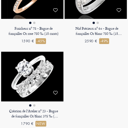
Fraicheur nº 75 - Bague de
Nid Précieux nº 64 - Bague de
fiançailles Or rose 750 ‰ (18 carats)
fiançailles Or blanc 750 ‰ (18
carats)
1590 €
-45%
2590 €
-49%
Création de l'Atelier nº 23 - Bague
de fiançailles Or blanc 375 ‰ (9
carats)
1790 €
NEW