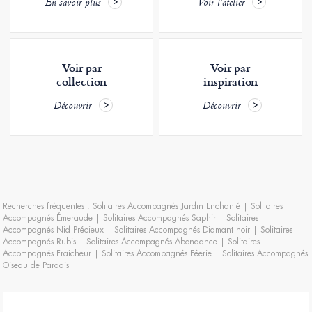
En savoir plus
Voir l'atelier
Voir par
Voir par
collection
inspiration
Découvrir
Découvrir
Recherches fréquentes :
Solitaires Accompagnés Jardin Enchanté
|
Solitaires
Accompagnés Émeraude
|
Solitaires Accompagnés Saphir
|
Solitaires
Accompagnés Nid Précieux
|
Solitaires Accompagnés Diamant noir
|
Solitaires
Accompagnés Rubis
|
Solitaires Accompagnés Abondance
|
Solitaires
Accompagnés Fraicheur
|
Solitaires Accompagnés Féerie
|
Solitaires Accompagnés
Oiseau de Paradis