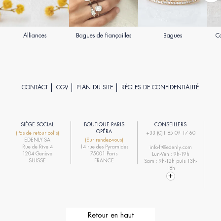
Alliances
Bagues de fiançailles
Bagues
Co
CONTACT
CGV
PLAN DU SITE
RÈGLES DE CONFIDENTIALITÉ
SIÈGE SOCIAL
BOUTIQUE PARIS
CONSEILLERS
R
OPÉRA
(Pas de retour colis)
+33 (0)1 85 09 17 60
EDENLY SA
(Sur rendez-vous)
R
Rue de Rive 4
14 rue des Pyramides
info-fr@edenly.com
1204 Genève
75001 Paris
Lun-Ven : 9h-19h
R
SUISSE
FRANCE
Sam : 9h-12h puis 13h-
18h
Retour en haut