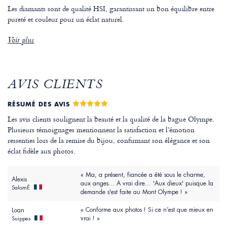
Les diamants sont de qualité HSI, garantissant un bon équilibre entre
pureté et couleur pour un éclat naturel.
Voir plus
AVIS CLIENTS
RÉSUMÉ DES AVIS
Les avis clients soulignent la beauté et la qualité de la bague Olympe.
Plusieurs témoignages mentionnent la satisfaction et l’émotion
ressenties lors de la remise du bijou, confirmant son élégance et son
éclat fidèle aux photos.
« Ma, a présent, fiancée a été sous le charme,
Alexis
aux anges... A vrai dire... 'Aux dieux' puisque la
SalomÉ
demande s'est faite au Mont Olympe ! »
« Conforme aux photos ! Si ce n’est que mieux en
Loan
vrai ! »
Suippes