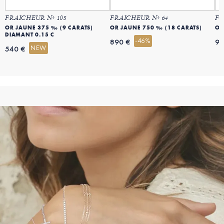
FRAICHEUR Nº 105
FRAICHEUR Nº 64
FR
OR JAUNE 375 ‰ (9 CARATS)
OR JAUNE 750 ‰ (18 CARATS)
OR
DIAMANT 0.15 C
-46%
890 €
99
NEW
540 €