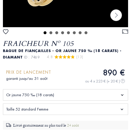
FRAICHEUR Nº 105
BAGUE DE FIANÇAILLES - OR JAUNE 750 ‰ (18 CARATS) -
4.8 
 (13)
DIAMANT
ID : 7469
890 €
PRIX DE LANCEMENT
garanti jusqu'au 31 août
ou 4 x 223 €
(+ 20 € )
?
Or jaune 750 ‰ (18 carats)
Taille 52 standard Femme
Livré gratuitement au plus tard le
24 août