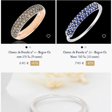
Oiseau de Paradis nº 4 - Bague Or
Oiseau de Paradis nº 13 - Bague Or
rose 375 ‰ (9 carats)
blanc 750 ‰ (18 carats)
690 €
-43%
790 €
-45%