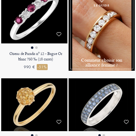
LE GUIDE
Oiseau de Paradis nº 12 - Bague Or
blanc 750 ‰ (18 carats)
Comment choisir son
alliance femme ?
990 €
-51%