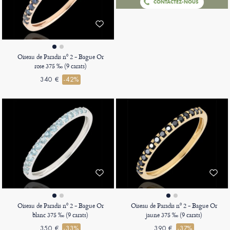
CONTACTEZ-NOUS
Oiseau de Paradis nº 2 - Bague Or
rose 375 ‰ (9 carats)
340 €
-42%
Oiseau de Paradis nº 2 - Bague Or
Oiseau de Paradis nº 2 - Bague Or
blanc 375 ‰ (9 carats)
jaune 375 ‰ (9 carats)
350 €
-33%
390 €
-37%