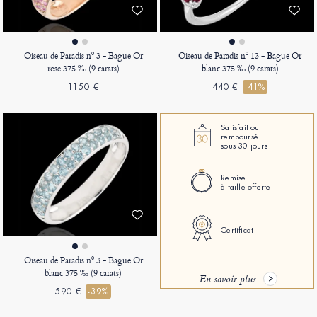
Oiseau de Paradis nº 3 - Bague Or
Oiseau de Paradis nº 13 - Bague Or
rose 375 ‰ (9 carats)
blanc 375 ‰ (9 carats)
1150 €
440 €
-41%
Satisfait ou
remboursé
sous 30 jours
Remise
à taille offerte
Certificat
Oiseau de Paradis nº 3 - Bague Or
blanc 375 ‰ (9 carats)
En savoir plus
590 €
-39%