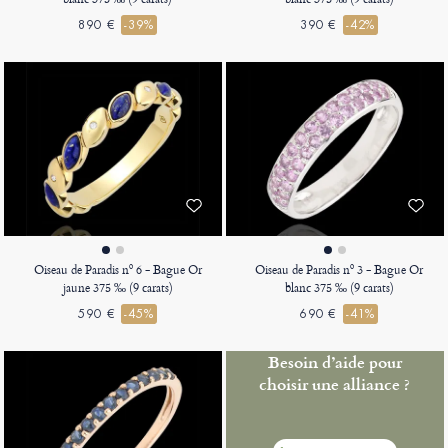
890 €
-39%
390 €
-42%
Oiseau de Paradis nº 6 - Bague Or
Oiseau de Paradis nº 3 - Bague Or
jaune 375 ‰ (9 carats)
blanc 375 ‰ (9 carats)
590 €
-45%
690 €
-41%
Besoin d’aide pour
choisir une alliance ?