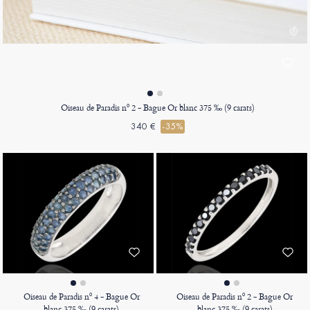
Oiseau de Paradis nº 2 - Bague Or blanc 375 ‰ (9 carats)
340 €
-35%
Oiseau de Paradis nº 4 - Bague Or
Oiseau de Paradis nº 2 - Bague Or
blanc 375 ‰ (9 carats)
blanc 375 ‰ (9 carats)