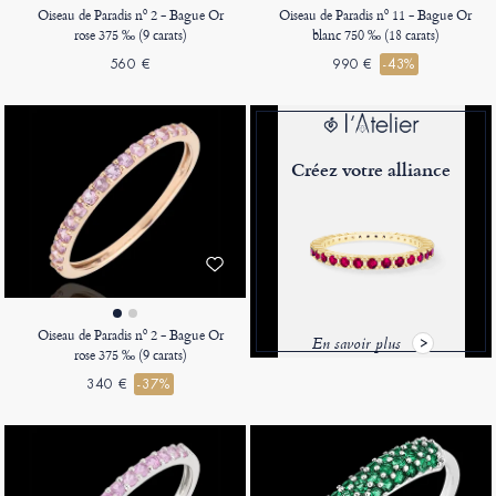
Oiseau de Paradis nº 2 - Bague Or
Oiseau de Paradis nº 11 - Bague Or
rose 375 ‰ (9 carats)
blanc 750 ‰ (18 carats)
560 €
990 €
-43%
Créez votre alliance
Oiseau de Paradis nº 2 - Bague Or
En savoir plus
rose 375 ‰ (9 carats)
340 €
-37%