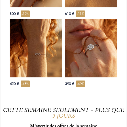
800 €
-59%
610 €
-51%
450 €
-48%
390 €
-49%
CETTE SEMAINE SEULEMENT - PLUS QUE
3 JOURS
M'avertir des offres de la semaine