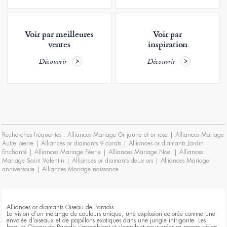
Voir par meilleures
Voir par
ventes
inspiration
Découvrir
Découvrir
Recherches fréquentes :
Alliances Mariage Or jaune et or rose
|
Alliances Mariage
Autre pierre
|
Alliances or diamants 9 carats
|
Alliances or diamants Jardin
Enchanté
|
Alliances Mariage Féerie
|
Alliances Mariage Noel
|
Alliances
Mariage Saint Valentin
|
Alliances or diamants deux ors
|
Alliances Mariage
anniversaire
|
Alliances Mariage naissance
Alliances or diamants Oiseau de Paradis
La vision d’un mélange de couleurs unique, une explosion colorée comme une
envolée d’oiseaux et de papillons exotiques dans une jungle intrigante. Les