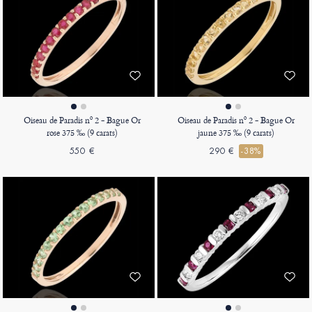
Oiseau de Paradis nº 2 - Bague Or
Oiseau de Paradis nº 2 - Bague Or
rose 375 ‰ (9 carats)
jaune 375 ‰ (9 carats)
550 €
290 €
-38%