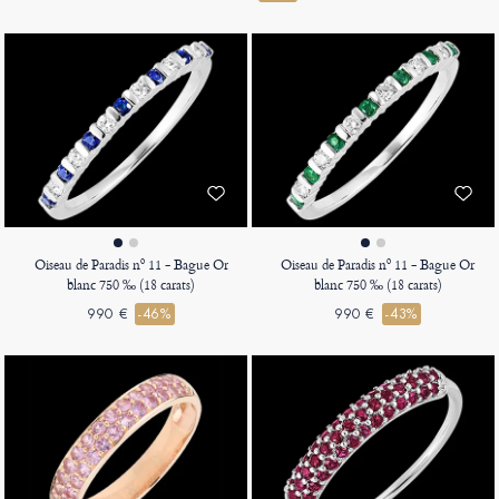
Oiseau de Paradis nº 11 - Bague Or
Oiseau de Paradis nº 11 - Bague Or
blanc 750 ‰ (18 carats)
blanc 750 ‰ (18 carats)
990 €
-46%
990 €
-43%