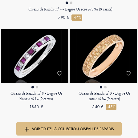
Oiseau de Paradis nº 4 - Bague Or rose 375 ‰ (9 carats)
790 €
-44%
Oiseau de Paradis nº 8 - Bague Or
Oiseau de Paradis nº 3 - Bague Or
blanc 375 ‰ (9 carats)
rose 375 ‰ (9 carats)
1850 €
540 €
-43%
VOIR TOUTE LA COLLECTION OISEAU DE PARADIS