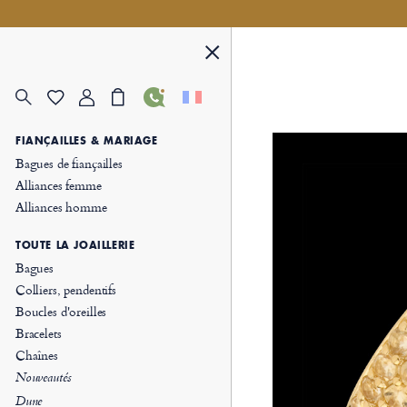
FIANÇAILLES & MARIAGE
Bagues de fiançailles
Alliances femme
Alliances homme
TOUTE LA JOAILLERIE
Bagues
Colliers, pendentifs
Boucles d'oreilles
Bracelets
Chaînes
Nouveautés
Dune