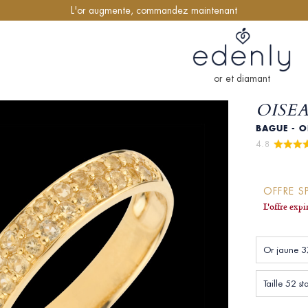
L'or augmente, commandez maintenant
or et diamant
OISEA
BAGUE - O
4.8 
OFFRE S
L'offre exp
Or jaune 3
Taille 52 