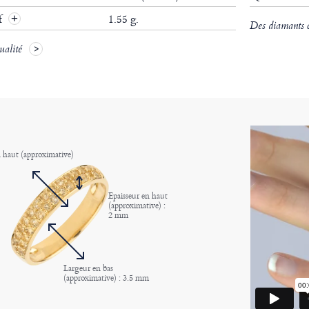
if
1.55 g.
Des diamants ce
ualité
 haut (approximative)
Epaisseur en haut
(approximative) :
2 mm
Largeur en bas
(approximative) : 3.5 mm