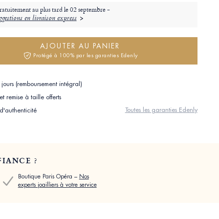
ratuitement au plus tard le
02 septembre -
gestions en livraison express
AJOUTER AU PANIER
Protégé à 100% par les garanties Edenly
jours (remboursement intégral)
 remise à taille offerts
Toutes les garanties Edenly
 d'authenticité
IANCE ?
Boutique Paris Opéra –
Nos
experts joailliers à votre service