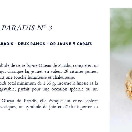
PARADIS Nº 3
RADIS - DEUX RANGS - OR JAUNE 9 CARATS
btile de cette bague Oiseau de Paradis, conçue en or
ign classique large met en valeur 29 citrines jaunes,
tent une touche lumineuse et chaleureuse.
oids total minimum de 1,55 g, incarne la finesse et la
 gravable, parfait pour une occasion spéciale ou un
n Oiseau de Paradis, elle évoque un envol coloré
exotiques, un symbole de joie et d’éclat à porter au