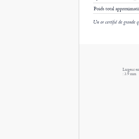
Poids total approximat
Un or certifié de grande q
Largeur en
: 3.9 mm