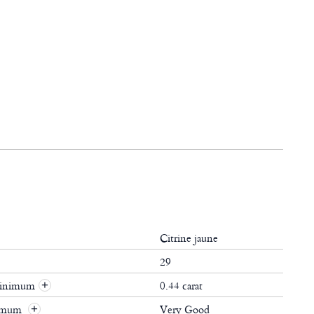
Citrine jaune
29
 minimum
0.44 carat
+
nimum
Very Good
+