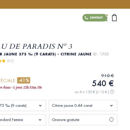
CONTACT
U DE PARADIS Nº 3
R JAUNE 375 ‰ (9 CARATS) - CITRINE JAUNE
ID : 1730
 (82)
910 €
-41%
PÉCIALE
540 €
ire dans
-1 jour
22
h
53
m
09
s
ou 4 x 135 €
(+ 12 € )
?
75 ‰ (9 carats)
Citrine jaune 0.44 carat
standard Femme
Gravure gratuite