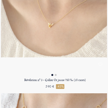
Révélation nº 3 - Collier Or jaune 750 ‰ (18 carats)
590 €
-43%