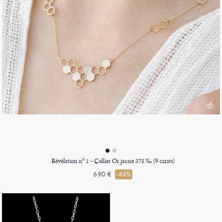
Révélation nº 1 - Collier Or jaune 375 ‰ (9 carats)
690 €
-44%