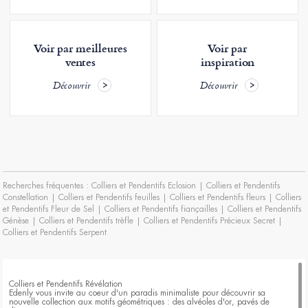
Voir par meilleures
Voir par
ventes
inspiration
Découvrir
Découvrir
Recherches fréquentes :
Colliers et Pendentifs Eclosion
|
Colliers et Pendentifs
Constellation
|
Colliers et Pendentifs feuilles
|
Colliers et Pendentifs fleurs
|
Colliers
et Pendentifs Fleur de Sel
|
Colliers et Pendentifs fiançailles
|
Colliers et Pendentifs
Génèse
|
Colliers et Pendentifs trèfle
|
Colliers et Pendentifs Précieux Secret
|
Colliers et Pendentifs Serpent
Colliers et Pendentifs Révélation
Edenly vous invite au coeur d'un paradis minimaliste pour découvrir sa
nouvelle collection aux motifs géométriques : des alvéoles d'or, pavés de