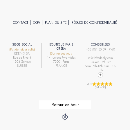
CONTACT
CGV
PLAN DU SITE
RÈGLES DE CONFIDENTIALITÉ
SIÈGE SOCIAL
BOUTIQUE PARIS
CONSEILLERS
R
OPÉRA
(Pas de retour colis)
+33 (0)1 85 09 17 60
EDENLY SA
(Sur rendez-vous)
R
Rue de Rive 4
14 rue des Pyramides
info-fr@edenly.com
1204 Genève
75001 Paris
Lun-Ven : 9h-19h
R
SUISSE
FRANCE
Sam : 9h-12h puis 13h-
18h
4.8 
(24 460)
Retour en haut