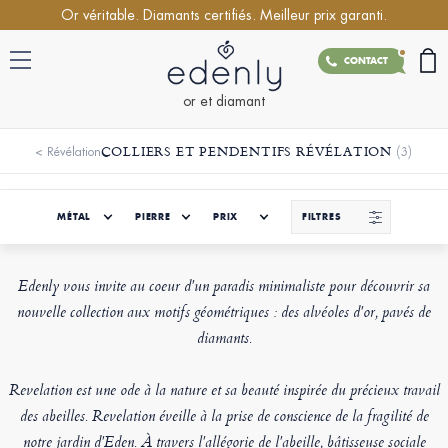
Or véritable. Diamants certifiés. Meilleur prix garanti.
CONTACT
or et diamant
COLLIERS ET PENDENTIFS RÉVÉLATION
(3)
<
Révélation
MÉTAL
PIERRE
PRIX
FILTRES
Edenly vous invite au coeur d'un paradis minimaliste pour découvrir sa
nouvelle collection aux motifs géométriques : des alvéoles d'or, pavés de
diamants.
Revelation est une ode à la nature et sa beauté inspirée du précieux travail
des abeilles. Revelation éveille à la prise de conscience de la fragilité de
notre jardin d'Eden. À travers l'allégorie de l'abeille, bâtisseuse sociale