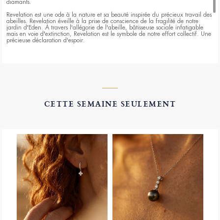
diamants.
Revelation est une ode à la nature et sa beauté inspirée du précieux travail des
abeilles. Revelation éveille à la prise de conscience de la fragilité de notre
jardin d'Eden. À travers l'allégorie de l'abeille, bâtisseuse sociale infatigable
mais en voie d'extinction, Revelation est le symbole de notre effort collectif. Une
précieuse déclaration d'espoir.
La collection Revelation est une étape significative de notre engagement à
proposer une joaillerie plus responsable. Toutes les pièces sont composées d'or
100% recyclé et de diamants de laboratoire, qui sont plus respectueux de
l'environnement que les diamants extraits de mines.
Nous sommes associés à Un Toit Pour Les Abeilles ayant pour ambition de
contribuer à la sauvegarde des abeilles et au développement des colonies.
Nous parrainons trois ruches et participons au programme « Offrez des fleurs
CETTE SEMAINE SEULEMENT
aux abeilles » pour nourrir les butineurs. En achetant une pièce de la
collection, vous participez à cette initiative et sponsorisez 10m2 de fleurs
plantées.