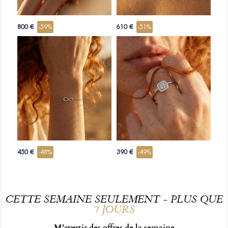
800 €
-59%
610 €
-51%
450 €
-48%
390 €
-49%
CETTE SEMAINE SEULEMENT - PLUS QUE
7 JOURS
M'avertir des offres de la semaine