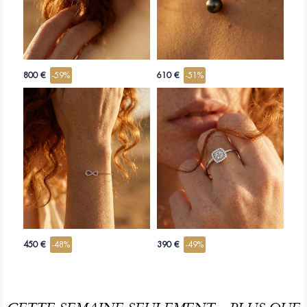
800 €
-59%
610 €
-51%
450 €
-48%
390 €
-49%