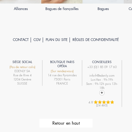
Alliances
Bagues de fiançailles
Bagues
Co
CONTACT
CGV
PLAN DU SITE
RÈGLES DE CONFIDENTIALITÉ
SIÈGE SOCIAL
BOUTIQUE PARIS
CONSEILLERS
R
OPÉRA
(Pas de retour colis)
+33 (0)1 85 09 17 60
EDENLY SA
(Sur rendez-vous)
R
Rue de Rive 4
14 rue des Pyramides
info-fr@edenly.com
1204 Genève
75001 Paris
Lun-Ven : 9h-19h
R
SUISSE
FRANCE
Sam : 9h-12h puis 13h-
18h
4.8 
(24 460)
Retour en haut