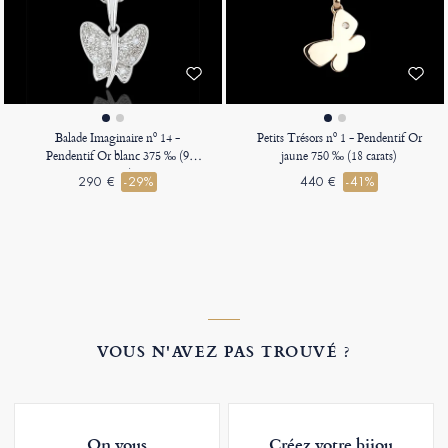
Balade Imaginaire nº 14 -
Petits Trésors nº 1 - Pendentif Or
Pendentif Or blanc 375 ‰ (9
jaune 750 ‰ (18 carats)
carats)
290 €
-29%
440 €
-41%
VOUS N'AVEZ PAS TROUVÉ ?
On vous
Créez votre bijou