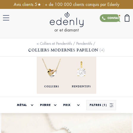
Avis clients 5★ : + de 100 000 clients conquis par Edenly
CONTACT
or et diamant
<
Colliers et Pendentifs
/
Pendentifs
/
COLLIERS MODERNES PAPILLON
(4)
COLLIERS
PENDENTIFS
MÉTAL
PIERRE
PRIX
FILTRES
(1)