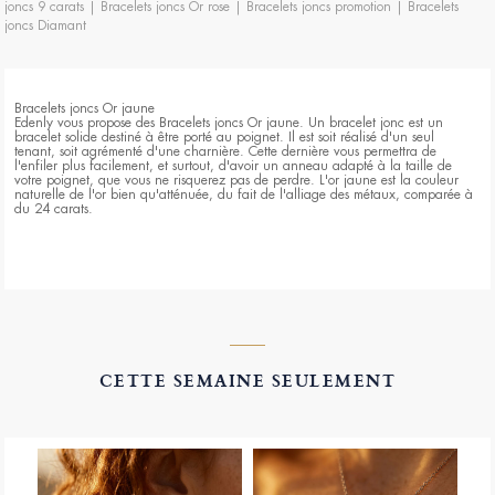
joncs 9 carats
|
Bracelets joncs Or rose
|
Bracelets joncs promotion
|
Bracelets
joncs Diamant
Bracelets joncs Or jaune
Edenly vous propose des Bracelets joncs Or jaune. Un bracelet jonc est un
bracelet solide destiné à être porté au poignet. Il est soit réalisé d'un seul
tenant, soit agrémenté d'une charnière. Cette dernière vous permettra de
l'enfiler plus facilement, et surtout, d'avoir un anneau adapté à la taille de
votre poignet, que vous ne risquerez pas de perdre. L'or jaune est la couleur
naturelle de l'or bien qu'atténuée, du fait de l'alliage des métaux, comparée à
du 24 carats.
CETTE SEMAINE SEULEMENT