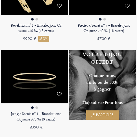
Révélation nº 1 - Bracelet jonc Or
Précieux Secret nº 4 - Bracelet jonc
jaune 750 ‰ (18 carats)
Or jaune 750 ‰ (18 carats)
9990 €
-60%
4730 €
VOTRE BIJOU
OFFERT
Chaque mois,
un bijou de 500€
à gagner
#laJoailleriePourTous
Jungle Sacrée nº 1 - Bracelet jonc
JE PARTICIPE
Or jaune 375 ‰ (9 carats)
2050 €