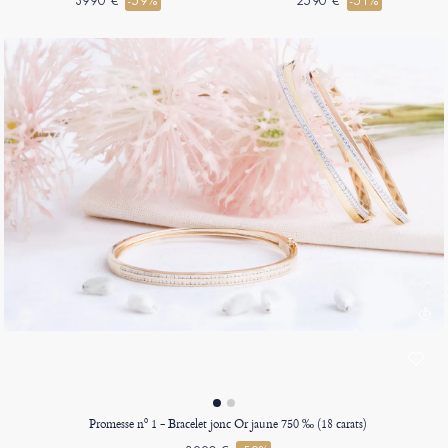
3990 €
-59%
2590 €
-51%
Promesse nº 1 - Bracelet jonc Or jaune 750 ‰ (18 carats)