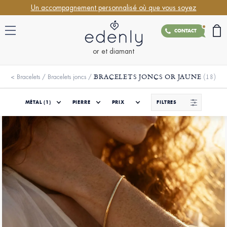
Un accompagnement personnalisé où que vous soyez
CONTACT
or et diamant
BRACELETS JONCS OR JAUNE
(18)
<
Bracelets
/
Bracelets joncs
/
MÉTAL
(1)
PIERRE
PRIX
FILTRES