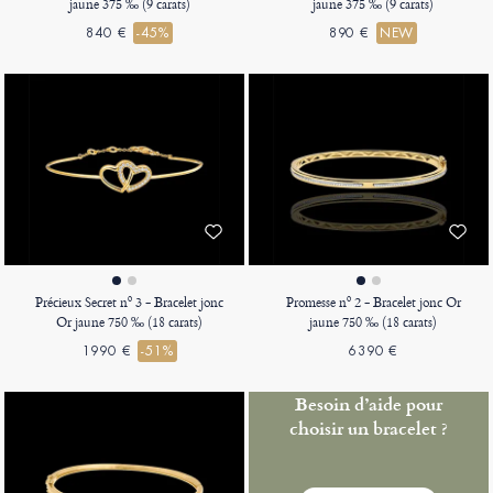
jaune 375 ‰ (9 carats)
jaune 375 ‰ (9 carats)
840 €
-45%
890 €
NEW
Précieux Secret nº 3 - Bracelet jonc
Promesse nº 2 - Bracelet jonc Or
Or jaune 750 ‰ (18 carats)
jaune 750 ‰ (18 carats)
1990 €
-51%
6390 €
Besoin d’aide pour
choisir un bracelet ?