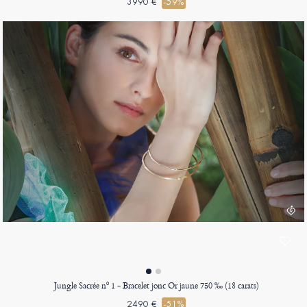
3990 €
-59%
Jungle Sacrée nº 1 - Bracelet jonc Or jaune 750 ‰ (18 carats)
2490 €
-51%