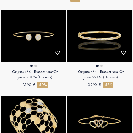
Origine nº 6 - Bracelet jonc Or
Origine nº 4 - Bracelet jonc Or
jaune 750 ‰ (18 carats)
jaune 750 ‰ (18 carats)
2590 €
-50%
3990 €
-53%