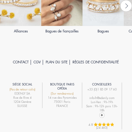
Alliances
Bagues de fiançailles
Bagues
Co
CONTACT
CGV
PLAN DU SITE
RÈGLES DE CONFIDENTIALITÉ
SIÈGE SOCIAL
BOUTIQUE PARIS
CONSEILLERS
R
OPÉRA
(Pas de retour colis)
+33 (0)1 85 09 17 60
EDENLY SA
(Sur rendez-vous)
R
Rue de Rive 4
14 rue des Pyramides
info-fr@edenly.com
1204 Genève
75001 Paris
Lun-Ven : 9h-19h
R
SUISSE
FRANCE
Sam : 9h-12h puis 13h-
18h
4.8 
(24 460)