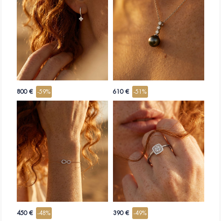
800 €
-59%
610 €
-51%
450 €
-48%
390 €
-49%