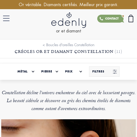
Or véritable. Diamants certifiés. Meilleur prix garanti.
CONTACT
or et diamant
<
Boucles d'oreilles Constellation
CRÉOLES OR ET DIAMANT CONSTELLATION
(11)
MÉTAL
PIERRE
PRIX
FILTRES
Constellation décline l’univers enchanteur du ciel avec de luxuriant pavages.
La beauté sidérale se découvre au grès des chemins étoilés de diamants
comme autant d’aventures extraordinaires.