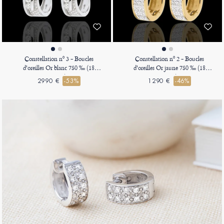
Constellation nº 3 - Boucles
Constellation nº 2 - Boucles
d'oreilles Or blanc 750 ‰ (18
d'oreilles Or jaune 750 ‰ (18
carats)
carats)
2990 €
-53%
1290 €
-46%