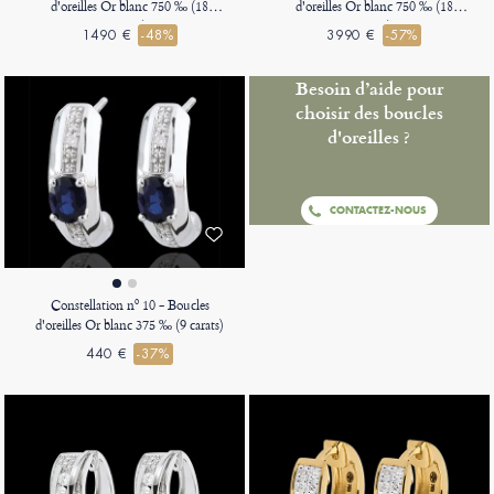
d'oreilles Or blanc 750 ‰ (18
d'oreilles Or blanc 750 ‰ (18
carats)
carats)
1490 €
-48%
3990 €
-57%
Besoin d’aide pour
choisir des boucles
d'oreilles ?
CONTACTEZ-NOUS
Constellation nº 10 - Boucles
d'oreilles Or blanc 375 ‰ (9 carats)
440 €
-37%