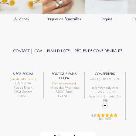
Alliances
Bagues de fiançailles
Bagues
Co
CONTACT
CGV
PLAN DU SITE
RÈGLES DE CONFIDENTIALITÉ
SIÈGE SOCIAL
BOUTIQUE PARIS
CONSEILLERS
R
OPÉRA
(Pas de retour colis)
+33 (0)1 85 09 17 60
EDENLY SA
(Sur rendez-vous)
R
Rue de Rive 4
14 rue des Pyramides
info-fr@edenly.com
1204 Genève
75001 Paris
Lun-Ven : 9h-19h
R
SUISSE
FRANCE
Sam : 9h-12h puis 13h-
18h
4.8 
(24 460)