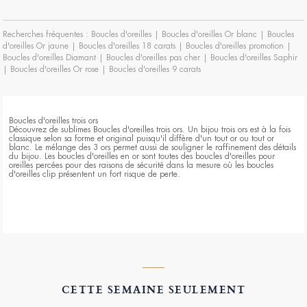
Recherches fréquentes :
Boucles d'oreilles
|
Boucles d'oreilles Or blanc
|
Boucles
d'oreilles Or jaune
|
Boucles d'oreilles 18 carats
|
Boucles d'oreilles promotion
|
Boucles d'oreilles Diamant
|
Boucles d'oreilles pas cher
|
Boucles d'oreilles Saphir
|
Boucles d'oreilles Or rose
|
Boucles d'oreilles 9 carats
Boucles d'oreilles trois ors
Découvrez de sublimes Boucles d'oreilles trois ors. Un bijou trois ors est à la fois
classique selon sa forme et original puisqu'il diffère d'un tout or ou tout or
blanc. Le mélange des 3 ors permet aussi de souligner le raffinement des détails
du bijou. Les boucles d'oreilles en or sont toutes des boucles d'oreilles pour
oreilles percées pour des raisons de sécurité dans la mesure où les boucles
d'oreilles clip présentent un fort risque de perte.
CETTE SEMAINE SEULEMENT