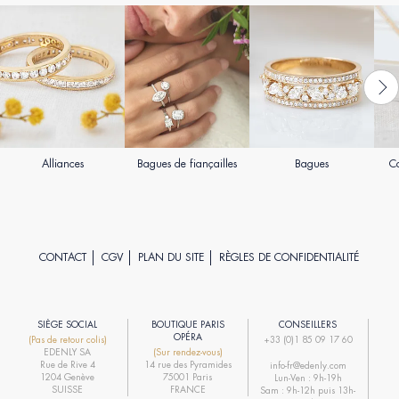
Alliances
Bagues de fiançailles
Bagues
Co
CONTACT
CGV
PLAN DU SITE
RÈGLES DE CONFIDENTIALITÉ
SIÈGE SOCIAL
BOUTIQUE PARIS
CONSEILLERS
R
OPÉRA
(Pas de retour colis)
+33 (0)1 85 09 17 60
EDENLY SA
(Sur rendez-vous)
R
Rue de Rive 4
14 rue des Pyramides
info-fr@edenly.com
1204 Genève
75001 Paris
Lun-Ven : 9h-19h
R
SUISSE
FRANCE
Sam : 9h-12h puis 13h-