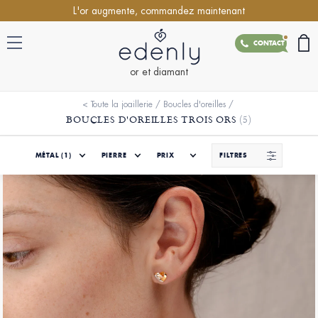
L'or augmente, commandez maintenant
CONTACT
or et diamant
<
Toute la joaillerie
/
Boucles d'oreilles
/
BOUCLES D'OREILLES TROIS ORS
(5)
MÉTAL
(1)
PIERRE
PRIX
FILTRES