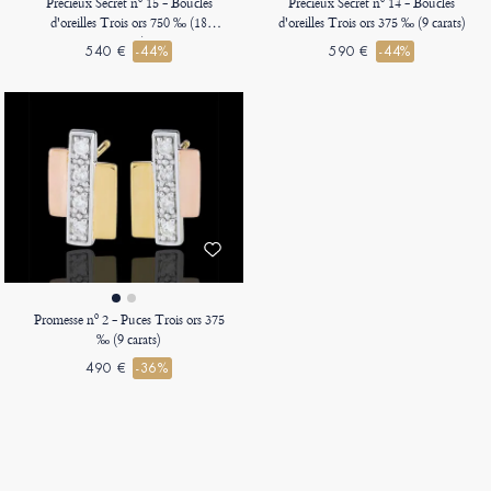
Précieux Secret nº 15 - Boucles
Précieux Secret nº 14 - Boucles
d'oreilles Trois ors 750 ‰ (18
d'oreilles Trois ors 375 ‰ (9 carats)
carats)
540 €
-44%
590 €
-44%
Promesse nº 2 - Puces Trois ors 375
‰ (9 carats)
490 €
-36%