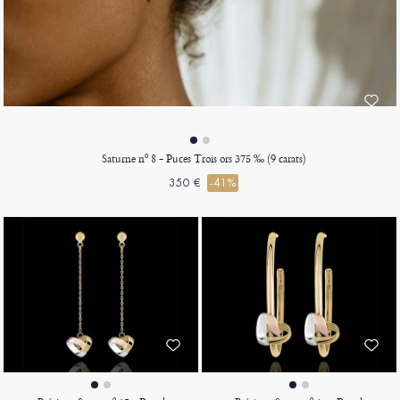
Saturne nº 8 - Puces Trois ors 375 ‰ (9 carats)
350 €
-41%