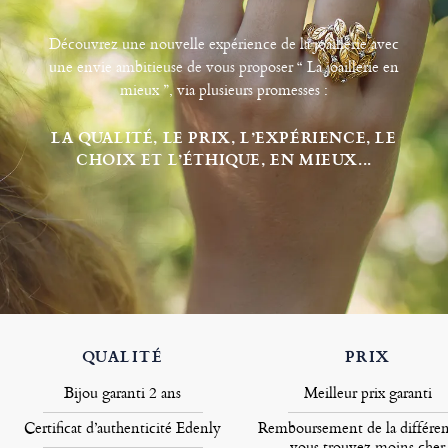
Découvrez une nouvelle expérience de la joaillerie avec
une envie ambitieuse de vous proposer “ La joaillerie en
mieux ”, via plusieurs promesses :
LA QUALITÉ, LE PRIX, L’EXPÉRIENCE, LE
CHOIX ET L’ÉTHIQUE, EN MIEUX...
QUALITÉ
PRIX
Bijou garanti 2 ans
Meilleur prix garanti
Certificat d’authenticité Edenly
Remboursement de la différen
vous trouvez moins cher