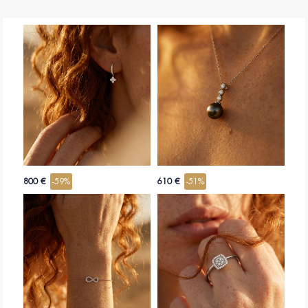
800 €
-59%
610 €
-51%