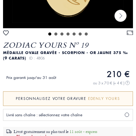
ZODIAC YOURS Nº 19
MÉDAILLE OVALE GRAVÉE - SCORPION - OR JAUNE 375 ‰
(9 CARATS)
ID : 4806
210 €
Prix garanti jusqu'au 31 août
ou 3 x 70 €
(+ 4 € )
?
PERSONNALISEZ VOTRE GRAVURE
EDENLY YOURS
Livré sans chaîne : sélectionnez votre chaîne
Livré gratuitement au plus tard le
11 août - express