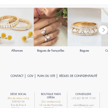
Alliances
Bagues de fiançailles
Bagues
Co
CONTACT
CGV
PLAN DU SITE
RÈGLES DE CONFIDENTIALITÉ
SIÈGE SOCIAL
BOUTIQUE PARIS
CONSEILLERS
R
OPÉRA
(Pas de retour colis)
+33 (0)1 85 09 17 60
EDENLY SA
(Sur rendez-vous)
R
Rue de Rive 4
14 rue des Pyramides
info-fr@edenly.com