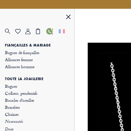
FIANÇAILLES & MARIAGE
Bagues de fiançailles
Alliances femme
Alliances homme
TOUTE LA JOAILLERIE
Bagues
Colliers, pendentifs
Boucles d'oreilles
Bracelets
Chaînes
Nouveautés
Dune