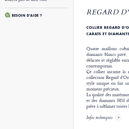
REGARD D'
BESOIN D'AIDE ?
COLLIER REGARD D'O
CARATS ET DIAMANT
Quatre maillons cubai
diamants blancs pavé, 
délicate et réglable en
contemporain.
Ce collier incarne la
collection Regard d'Ori
style unique en fait u
moment précieux.
La qualité des matéria
et des diamants HSI de
prête à sublimer toutes 
Infos techniques