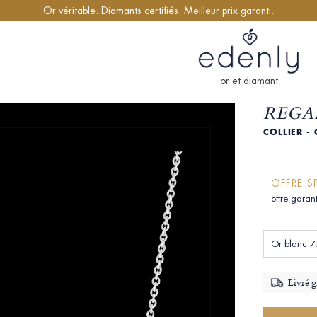
Or véritable. Diamants certifiés. Meilleur prix garanti.
or et diamant
REGA
COLLIER -
OFFRE S
offre garan
Or blanc 7
Livré g