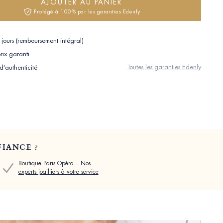
AJOUTER AU PANIER
Protégé à 100% par les garanties Edenly
jours (remboursement intégral)
rix garanti
Toutes les garanties Edenly
 d'authenticité
IANCE ?
Boutique Paris Opéra –
Nos
experts joailliers à votre service