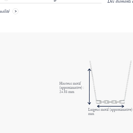
Des diamants ce
ualité
Hauteur motif
(approximative) :
24.85 mm
Largeur motif (approximative) 
mm