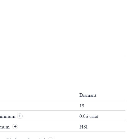
Diamant
15
 minimum
0.05 carat
+
nimum
HSI
+