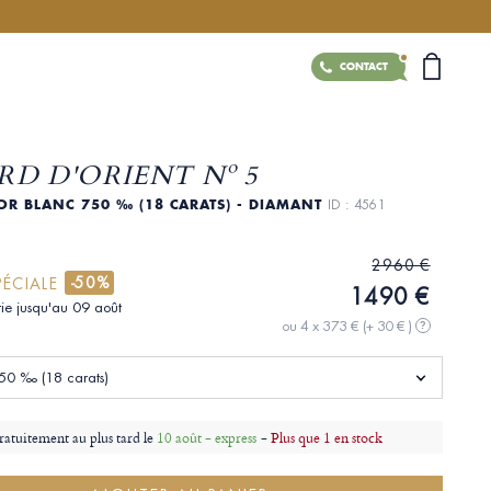
CONTACT
RD D'ORIENT Nº 5
 OR BLANC 750 ‰ (18 CARATS) - DIAMANT
ID : 4561
2960 €
-50%
PÉCIALE
1490 €
tie jusqu'au 09 août
ou 4 x 373 €
(+ 30 € )
?
50 ‰ (18 carats)
ratuitement au plus tard le
10 août - express
-
Plus que 1 en stock