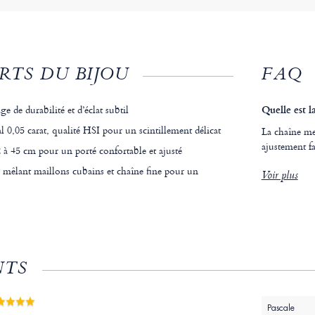
RTS DU BIJOU
FAQ
e de durabilité et d’éclat subtil
Quelle est l
l 0,05 carat, qualité HSI pour un scintillement délicat
La chaîne me
ajustement f
 à 45 cm pour un porté confortable et ajusté
mêlant maillons cubains et chaîne fine pour un
Voir plus
NTS
Pascale