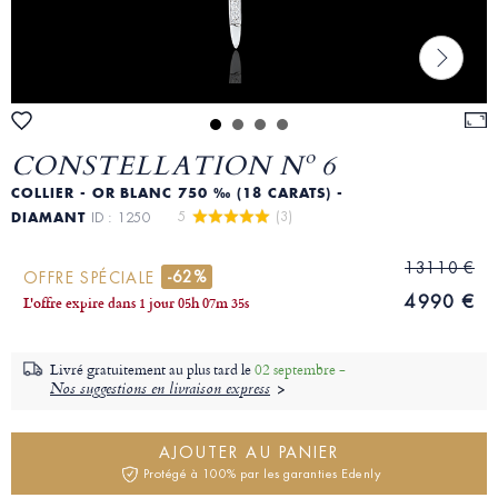
CONSTELLATION Nº 6
COLLIER - OR BLANC 750 ‰ (18 CARATS) -
5 
 (3)
DIAMANT
ID : 1250
13110 €
-62%
OFFRE SPÉCIALE
4990 €
L'offre expire dans
1 jour
05
h
07
m
34
s
Livré gratuitement au plus tard le
02 septembre -
Nos suggestions en livraison express
AJOUTER AU PANIER
Protégé à 100% par les garanties Edenly