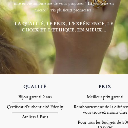
une envie ambitieuse de vous proposer “ La joaillerie en
mieux ”, via plusieurs promesses :
LA QUALITÉ, LE PRIX, L’EXPÉRIENCE, LE
CHOIX ET L’ÉTHIQUE, EN MIEUX...
QUALITÉ
PRIX
Bijou garanti 2 ans
Meilleur prix garanti
Certificat d’authenticité Edenly
Remboursement de la différen
vous trouvez moins cher
Ateliers à Paris
Pour tous les budgets de 50
50.000€