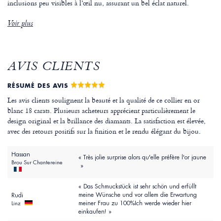
inclusions peu visibles à l’œil nu, assurant un bel éclat naturel.
Voir plus
AVIS CLIENTS
RÉSUMÉ DES AVIS
Les avis clients soulignent la beauté et la qualité de ce collier en or
blanc 18 carats. Plusieurs acheteurs apprécient particulièrement le
design original et la brillance des diamants. La satisfaction est élevée,
avec des retours positifs sur la finition et le rendu élégant du bijou.
Hassan
« Très jolie surprise alors qu'elle préfère l'or jaune
Brou Sur Chantereine
»
« Das Schmuckstück ist sehr schön und erfüllt
meine Wünsche und vor allem die Erwartung
Rudi
meiner Frau zu 100%Ich werde wieder hier
Linz
einkaufen! »