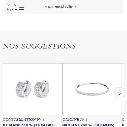
F.m.j.a.
« schitterend collier »
Kapelle
NOS SUGGESTIONS
CONSTELLATION Nº 4
ORIGINE Nº 3
CO
OR BLANC 750 ‰ (18 CARATS)
OR BLANC 750 ‰ (18 CARATS)
OR