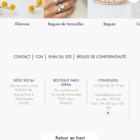
Alliances
Bagues de fiançailles
Bagues
Co
CONTACT
CGV
PLAN DU SITE
RÈGLES DE CONFIDENTIALITÉ
SIÈGE SOCIAL
BOUTIQUE PARIS
CONSEILLERS
R
OPÉRA
(Pas de retour colis)
+33 (0)1 85 09 17 60
EDENLY SA
(Sur rendez-vous)
R
Rue de Rive 4
14 rue des Pyramides
info-fr@edenly.com
1204 Genève
75001 Paris
Lun-Ven : 9h-19h
R
SUISSE
FRANCE
Sam : 9h-12h puis 13h-
18h
Retour en haut