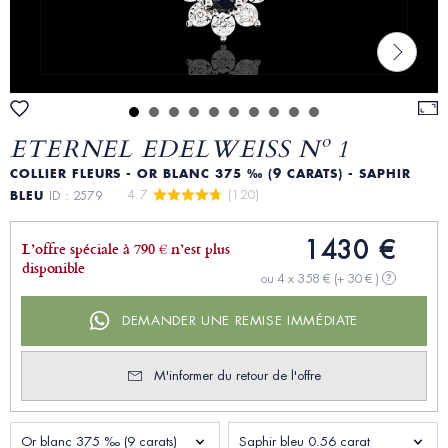
ETERNEL EDELWEISS Nº 1
COLLIER FLEURS - OR BLANC 375 ‰ (9 CARATS) - SAPHIR
4.7 
 (120)
BLEU
ID : 2579
1430 €
L’offre spéciale à 790 € n’est plus
disponible
ou 4 x 358 €
(+ 30 € )
?
DEMANDER UNE REMISE IMMÉDIATE
M'informer du retour de l'offre
Or blanc 375 ‰ (9 carats)
Saphir bleu 0.56 carat