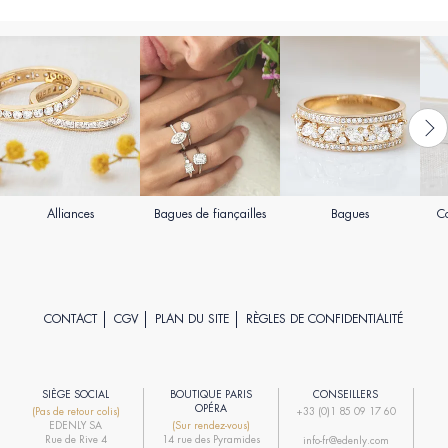
Alliances
Bagues de fiançailles
Bagues
Co
CONTACT
CGV
PLAN DU SITE
RÈGLES DE CONFIDENTIALITÉ
SIÈGE SOCIAL
BOUTIQUE PARIS
CONSEILLERS
R
OPÉRA
(Pas de retour colis)
+33 (0)1 85 09 17 60
EDENLY SA
(Sur rendez-vous)
R
Rue de Rive 4
14 rue des Pyramides
info-fr@edenly.com