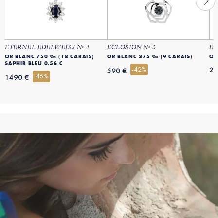
ETERNEL EDELWEISS Nº 1
ECLOSION Nº 3
ET
OR BLANC 750 ‰ (18 CARATS)
OR BLANC 375 ‰ (9 CARATS)
OR
SAPHIR BLEU 0.56 C
-42%
23
590 €
-46%
1490 €