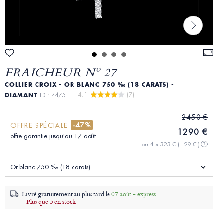
FRAICHEUR Nº 27
COLLIER CROIX - OR BLANC 750 ‰ (18 CARATS) -
4.1 
 (7)
DIAMANT
ID : 4475
2450 €
-47%
OFFRE SPÉCIALE
1290 €
offre garantie jusqu'au 17 août
ou 4 x 323 €
(+ 29 € )
?
Or blanc 750 ‰ (18 carats)
Livré gratuitement au plus tard le
07 août - express
-
Plus que 3 en stock