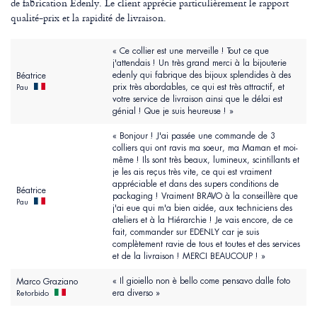
de fabrication Edenly. Le client apprécie particulièrement le rapport
qualité-prix et la rapidité de livraison.
« Ce collier est une merveille ! Tout ce que
j'attendais ! Un très grand merci à la bijouterie
edenly qui fabrique des bijoux splendides à des
Béatrice
prix très abordables, ce qui est très attractif, et
Pau
votre service de livraison ainsi que le délai est
génial ! Que je suis heureuse ! »
« Bonjour ! J'ai passée une commande de 3
colliers qui ont ravis ma soeur, ma Maman et moi-
même ! Ils sont très beaux, lumineux, scintillants et
je les ais reçus très vite, ce qui est vraiment
appréciable et dans des supers conditions de
Béatrice
packaging ! Vraiment BRAVO à la conseillère que
Pau
j'ai eue qui m'a bien aidée, aux techniciens des
ateliers et à la Hiérarchie ! Je vais encore, de ce
fait, commander sur EDENLY car je suis
complètement ravie de tous et toutes et des services
et de la livraison ! MERCI BEAUCOUP ! »
« Il gioiello non è bello come pensavo dalle foto
Marco Graziano
era diverso »
Retorbido