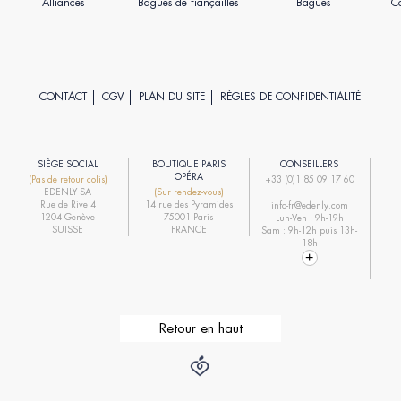
Alliances
Bagues de fiançailles
Bagues
Co
CONTACT
CGV
PLAN DU SITE
RÈGLES DE CONFIDENTIALITÉ
SIÈGE SOCIAL
BOUTIQUE PARIS
CONSEILLERS
R
OPÉRA
(Pas de retour colis)
+33 (0)1 85 09 17 60
EDENLY SA
(Sur rendez-vous)
R
Rue de Rive 4
14 rue des Pyramides
info-fr@edenly.com
1204 Genève
75001 Paris
Lun-Ven : 9h-19h
R
SUISSE
FRANCE
Sam : 9h-12h puis 13h-
18h
Retour en haut