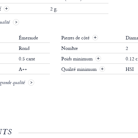
if
2 g.
ualité
Émeraude
Pierres de côté
Diama
Rond
Nombre
2
0.5 carat
Poids minimum
0.12 c
A++
Qualité minimum
HSI
 grande qualité
NTS