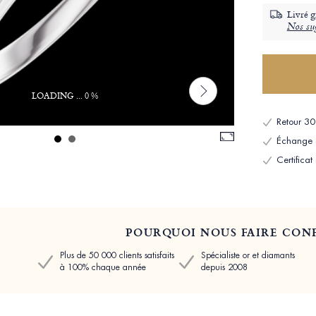
Livré g
Nos sug
LOADING ... 0 %
Retour 30 
Échange et
Certificat
POURQUOI NOUS FAIRE CONF
Plus de 50 000 clients satisfaits
Spécialiste or et diamants
à 100% chaque année
depuis 2008