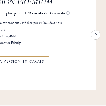
SION PREMIUM
de plus, passez de
€
9 carats à 18 carats
?
e car contient 75% d'or pur au lieu de 37,5%
sign
 et traçabilité
ranties Edenly
LA VERSION 18 CARATS