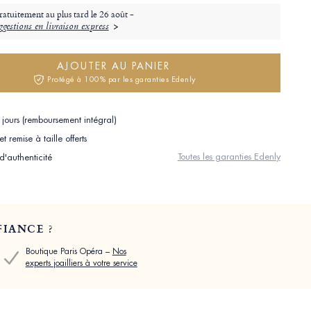
ratuitement au plus tard le
26 août -
gestions en livraison express
AJOUTER AU PANIER
Protégé à 100% par les garanties Edenly
jours (remboursement intégral)
 remise à taille offerts
Toutes les garanties Edenly
 d'authenticité
IANCE ?
Boutique Paris Opéra –
Nos
experts joailliers à votre service