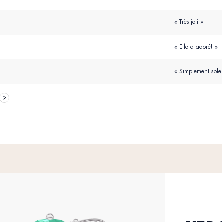
« Très joli »
« Elle a adoré! »
« Simplement sple