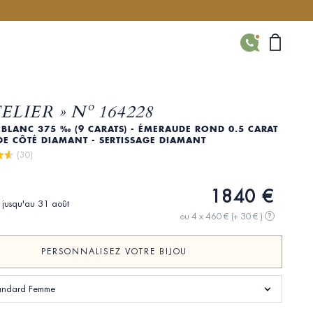
CONTACT
TELIER » Nº 164228
BLANC 375 ‰ (9 CARATS) - ÉMERAUDE ROND 0.5 CARAT
 DE CÔTÉ DIAMANT - SERTISSAGE DIAMANT
 (30)
1840 €
i jusqu'au 31 août
ou 4 x 460 €
(+ 30 € )
?
PERSONNALISEZ VOTRE BIJOU
standard Femme