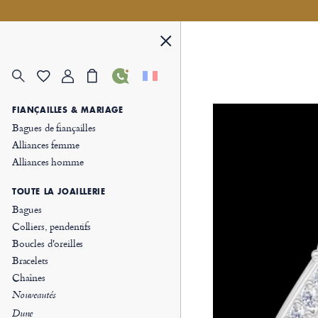
FIANÇAILLES & MARIAGE
Bagues de fiançailles
Alliances femme
Alliances homme
TOUTE LA JOAILLERIE
Bagues
Colliers, pendentifs
Boucles d'oreilles
Bracelets
Chaînes
Nouveautés
Dune