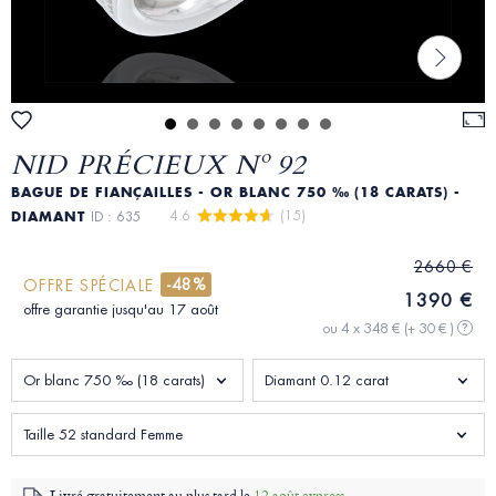
NID PRÉCIEUX Nº 92
BAGUE DE FIANÇAILLES - OR BLANC 750 ‰ (18 CARATS) -
4.6 
 (15)
DIAMANT
ID : 635
2660 €
-48%
OFFRE SPÉCIALE
1390 €
offre garantie jusqu'au 17 août
ou 4 x 348 €
(+ 30 € )
?
Or blanc 750 ‰ (18 carats)
Diamant 0.12 carat
Taille 52 standard Femme
Livré gratuitement au plus tard le
12 août express