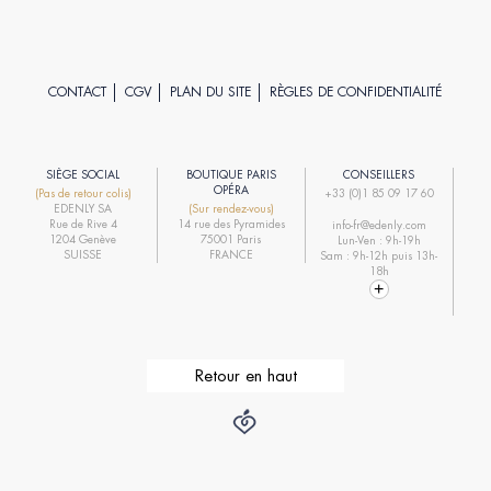
CONTACT
CGV
PLAN DU SITE
RÈGLES DE CONFIDENTIALITÉ
SIÈGE SOCIAL
BOUTIQUE PARIS
CONSEILLERS
R
OPÉRA
(Pas de retour colis)
+33 (0)1 85 09 17 60
EDENLY SA
(Sur rendez-vous)
R
Rue de Rive 4
14 rue des Pyramides
info-fr@edenly.com
1204 Genève
75001 Paris
Lun-Ven : 9h-19h
R
SUISSE
FRANCE
Sam : 9h-12h puis 13h-
18h
Retour en haut