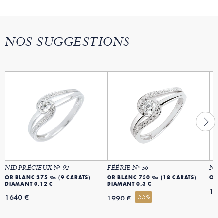
NOS SUGGESTIONS
NID PRÉCIEUX Nº 92
FÉÉRIE Nº 56
NI
OR BLANC 375 ‰ (9 CARATS)
OR BLANC 750 ‰ (18 CARATS)
OR
DIAMANT 0.12 C
DIAMANT 0.3 C
12
1640 €
-55%
1990 €