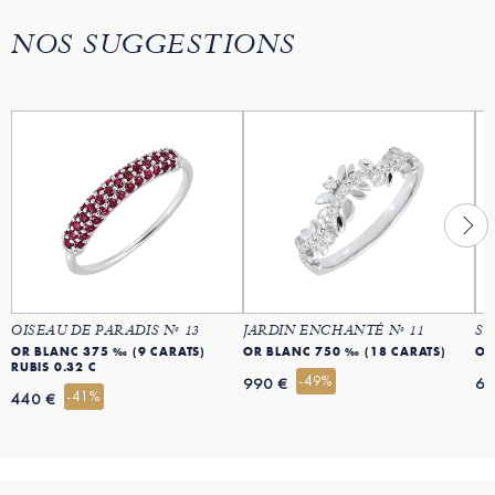
NOS SUGGESTIONS
OISEAU DE PARADIS Nº 13
JARDIN ENCHANTÉ Nº 11
SA
OR BLANC 375 ‰ (9 CARATS)
OR BLANC 750 ‰ (18 CARATS)
OR
RUBIS 0.32 C
-49%
990 €
69
-41%
440 €