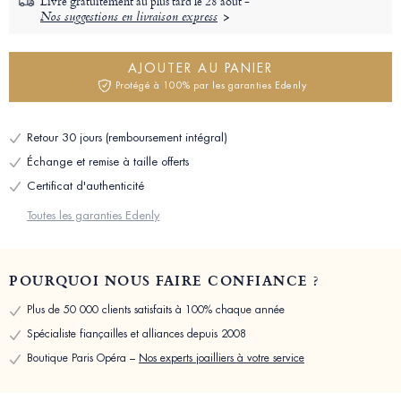
Livré gratuitement au plus tard le
28 août -
Nos suggestions en livraison express
AJOUTER AU PANIER
Protégé à 100% par les garanties Edenly
Retour 30 jours (remboursement intégral)
Échange et remise à taille offerts
Certificat d'authenticité
Toutes les garanties Edenly
POURQUOI NOUS FAIRE CONFIANCE ?
Plus de 50 000 clients satisfaits à 100% chaque année
Spécialiste fiançailles et alliances depuis 2008
Boutique Paris Opéra –
Nos experts joailliers à votre service