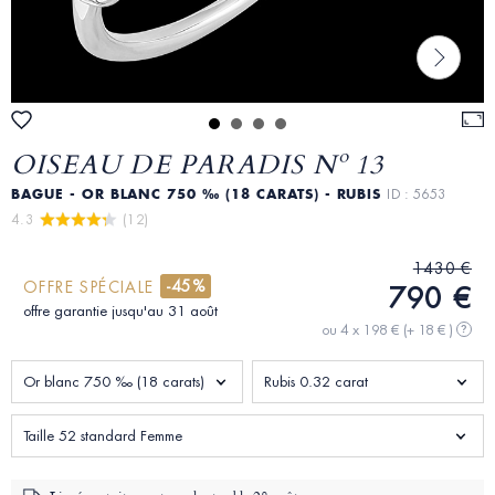
OISEAU DE PARADIS Nº 13
BAGUE - OR BLANC 750 ‰ (18 CARATS) - RUBIS
ID : 5653
4.3 
 (12)
1430 €
-45%
OFFRE SPÉCIALE
790 €
offre garantie jusqu'au 31 août
ou 4 x 198 €
(+ 18 € )
?
Or blanc 750 ‰ (18 carats)
Rubis 0.32 carat
Taille 52 standard Femme