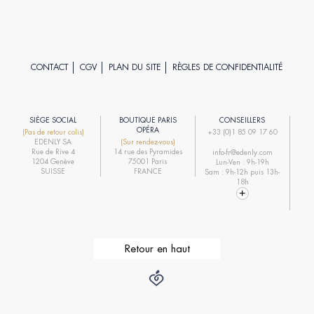
CONTACT
CGV
PLAN DU SITE
RÈGLES DE CONFIDENTIALITÉ
SIÈGE SOCIAL
BOUTIQUE PARIS
CONSEILLERS
R
OPÉRA
(Pas de retour colis)
+33 (0)1 85 09 17 60
EDENLY SA
(Sur rendez-vous)
R
Rue de Rive 4
14 rue des Pyramides
info-fr@edenly.com
1204 Genève
75001 Paris
Lun-Ven : 9h-19h
R
SUISSE
FRANCE
Sam : 9h-12h puis 13h-
18h
Retour en haut