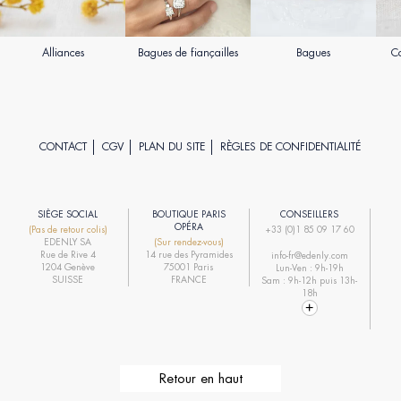
Alliances
Bagues de fiançailles
Bagues
Co
CONTACT
CGV
PLAN DU SITE
RÈGLES DE CONFIDENTIALITÉ
SIÈGE SOCIAL
BOUTIQUE PARIS
CONSEILLERS
R
OPÉRA
(Pas de retour colis)
+33 (0)1 85 09 17 60
EDENLY SA
(Sur rendez-vous)
R
Rue de Rive 4
14 rue des Pyramides
info-fr@edenly.com
1204 Genève
75001 Paris
Lun-Ven : 9h-19h
R
SUISSE
FRANCE
Sam : 9h-12h puis 13h-
18h
Retour en haut