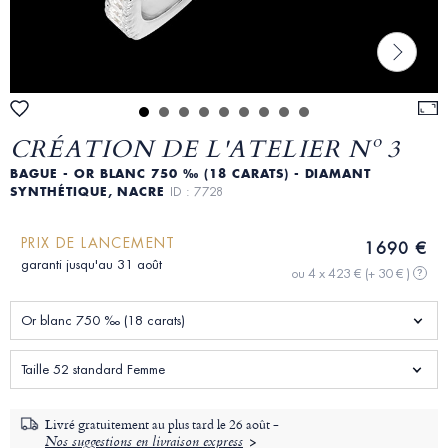
CRÉATION DE L'ATELIER Nº 3
BAGUE - OR BLANC 750 ‰ (18 CARATS) - DIAMANT
SYNTHÉTIQUE, NACRE
ID : 7728
PRIX DE LANCEMENT
1690 €
garanti jusqu'au 31 août
ou 4 x 423 €
(+ 30 € )
?
Or blanc 750 ‰ (18 carats)
Taille 52 standard Femme
Livré gratuitement au plus tard le
26 août -
Nos suggestions en livraison express