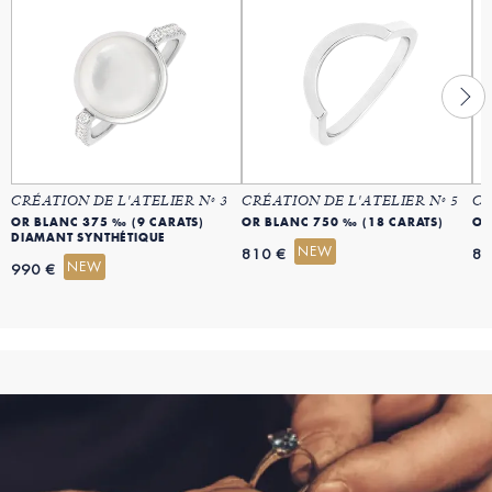
CRÉATION DE L'ATELIER Nº 3
CRÉATION DE L'ATELIER Nº 5
CR
OR BLANC 375 ‰ (9 CARATS)
OR BLANC 750 ‰ (18 CARATS)
OR
DIAMANT SYNTHÉTIQUE
NEW
810 €
84
NEW
990 €