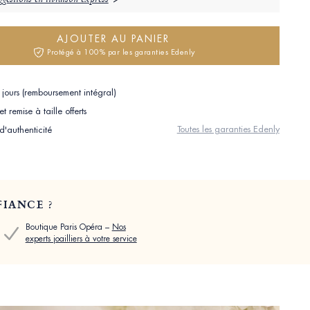
gestions en livraison express
AJOUTER AU PANIER
Protégé à 100% par les garanties Edenly
jours (remboursement intégral)
 remise à taille offerts
Toutes les garanties Edenly
 d'authenticité
IANCE ?
Boutique Paris Opéra –
Nos
experts joailliers à votre service