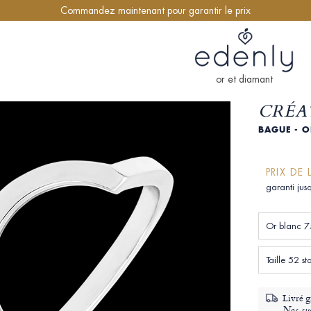
Commandez maintenant pour garantir le prix
or et diamant
CRÉAT
BAGUE - 
PRIX DE
garanti jus
Or blanc 7
Taille 52 
Livré g