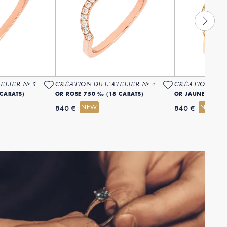
ELIER Nº 5
CRÉATION DE L'ATELIER Nº 4
CRÉATION DE L
CARATS)
OR ROSE 750 ‰ (18 CARATS)
OR JAUNE 750 ‰
NEW
NEW
840 €
840 €