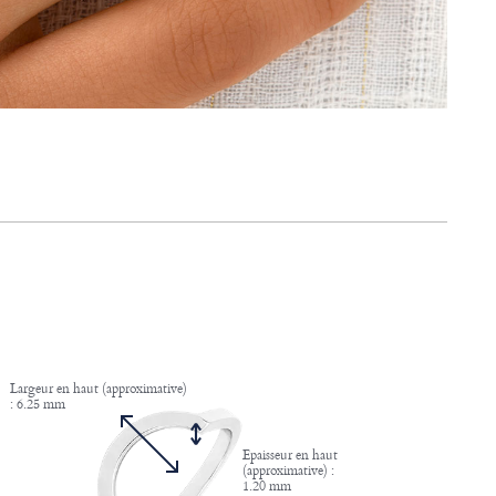
Largeur en haut (approximative)
: 6.25 mm
Epaisseur en haut
(approximative) :
1.20 mm