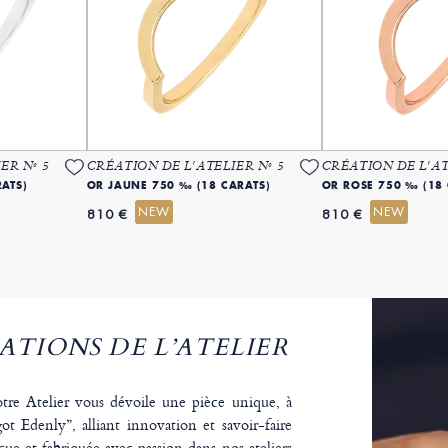
ER Nº 5
CRÉATION DE L'ATELIER Nº 5
CRÉATION DE L'AT
ATS)
OR JAUNE 750 ‰ (18 CARATS)
OR ROSE 750 ‰ (18 
NEW
NEW
810 €
810 €
ATIONS DE L’ATELIER
tre Atelier vous dévoile une pièce unique, à
ot Edenly”, alliant innovation et savoir-faire
ue et fabriquée avec passion dans nos ateliers