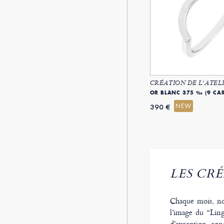
CRÉATION DE L'ATELI
OR BLANC 375 ‰ (9 CAR
NEW
390 €
LES CRÉ
Chaque mois, no
l’image du “Ling
d'exception, conç