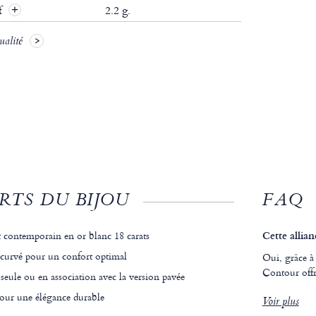
if
2.2 g.
ualité
RTS DU BIJOU
FAQ
 contemporain en or blanc 18 carats
Cette allian
ncurvé pour un confort optimal
Oui, grâce à 
Contour offr
 seule ou en association avec la version pavée
pour une élégance durable
Voir plus