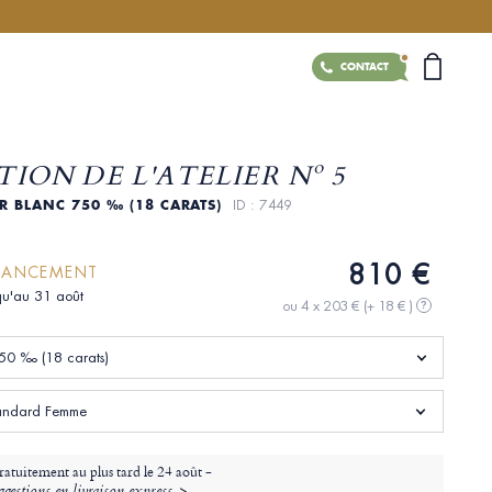
CONTACT
ION DE L'ATELIER Nº 5
OR BLANC 750 ‰ (18 CARATS)
ID : 7449
810 €
 LANCEMENT
qu'au 31 août
ou 4 x 203 €
(+ 18 € )
?
50 ‰ (18 carats)
standard Femme
ratuitement au plus tard le
24 août -