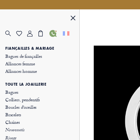
FIANÇAILLES & MARIAGE
Bagues de fiançailles
Alliances femme
Alliances homme
TOUTE LA JOAILLERIE
Bagues
Colliers, pendentifs
Boucles d'oreilles
Bracelets
Chaînes
Nouveautés
Rivage