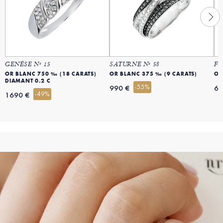
GENÈSE Nº 15
SATURNE Nº 58
FÉ
OR BLANC 750 ‰ (18 CARATS)
OR BLANC 375 ‰ (9 CARATS)
OR
DIAMANT 0.2 C
-55%
990 €
69
-49%
1690 €