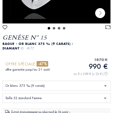
GENÈSE Nº 15
BAGUE - OR BLANC 375 ‰ (9 CARATS) -
DIAMANT
ID : 4177
1870 €
-47%
OFFRE SPÉCIALE
990 €
offre garantie jusqu'au 21 août
ou 4 x 248 €
(+ 22 € )
?
Or blanc 375 ‰ (9 carats)
Taille 52 standard Femme
Livré gratuitement au plus tard le
26 août -