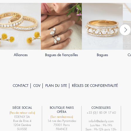
Alliances
Bagues de fiançailles
Bagues
Co
CONTACT
CGV
PLAN DU SITE
RÈGLES DE CONFIDENTIALITÉ
SIÈGE SOCIAL
BOUTIQUE PARIS
CONSEILLERS
R
OPÉRA
(Pas de retour colis)
+33 (0)1 85 09 17 60
EDENLY SA
(Sur rendez-vous)
R
Rue de Rive 4
14 rue des Pyramides
info-fr@edenly.com
1204 Genève
75001 Paris
Lun-Ven : 9h-19h
R
SUISSE
FRANCE
Sam : 9h-12h puis 13h-