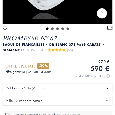
PROMESSE Nº 67
BAGUE DE FIANÇAILLES - OR BLANC 375 ‰ (9 CARATS) -
4.8 
 (65)
DIAMANT
ID : 2194
970 €
-39%
OFFRE SPÉCIALE
590 €
offre garantie jusqu'au 15 août
ou 4 x 148 €
(+ 13 € )
?
Or blanc 375 ‰ (9 carats)
Taille 52 standard Femme
Livré gratuitement au plus tard le
12 août express