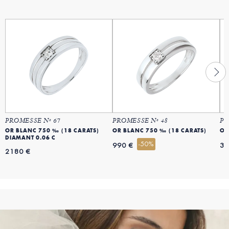
PROMESSE Nº 67
PROMESSE Nº 48
PR
OR BLANC 750 ‰ (18 CARATS)
OR BLANC 750 ‰ (18 CARATS)
OR
DIAMANT 0.06 C
-50%
990 €
39
2180 €