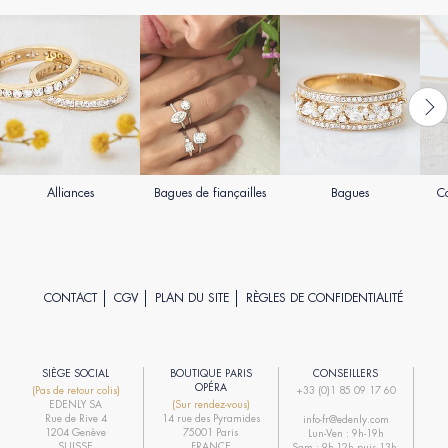
Alliances
Bagues de fiançailles
Bagues
Co
CONTACT
CGV
PLAN DU SITE
RÈGLES DE CONFIDENTIALITÉ
SIÈGE SOCIAL
BOUTIQUE PARIS
CONSEILLERS
R
OPÉRA
(Pas de retour colis)
+33 (0)1 85 09 17 60
EDENLY SA
(Sur rendez-vous)
R
Rue de Rive 4
14 rue des Pyramides
info-fr@edenly.com
1204 Genève
75001 Paris
Lun-Ven : 9h-19h
R
SUISSE
FRANCE
Sam : 9h-12h puis 13h-