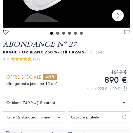
ABONDANCE Nº 27
BAGUE - OR BLANC 750 ‰ (18 CARATS)
ID : 2643
4.8 
 (91)
1610 €
-45%
OFFRE SPÉCIALE
890 €
offre garantie jusqu'au 13 août
ou 4 x 223 €
(+ 20 € )
?
Or blanc 750 ‰ (18 carats)
Taille 62 standard Homme
Gravure gratuite