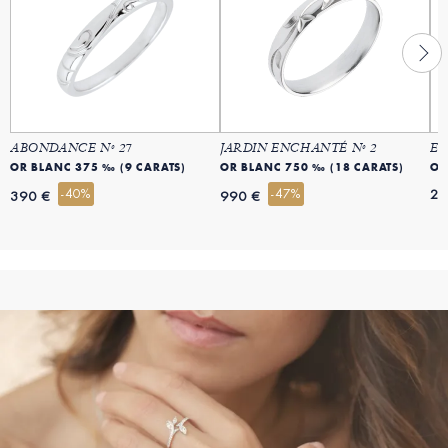
ABONDANCE Nº 27
JARDIN ENCHANTÉ Nº 2
ET
OR BLANC 375 ‰ (9 CARATS)
OR BLANC 750 ‰ (18 CARATS)
OR
-40%
-47%
23
390 €
990 €