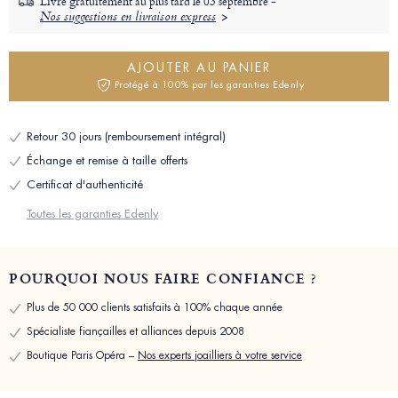
Livré gratuitement au plus tard le
03 septembre -
Nos suggestions en livraison express
AJOUTER AU PANIER
Protégé à 100% par les garanties Edenly
Retour 30 jours (remboursement intégral)
Échange et remise à taille offerts
Certificat d'authenticité
Toutes les garanties Edenly
POURQUOI NOUS FAIRE CONFIANCE ?
Plus de 50 000 clients satisfaits à 100% chaque année
Spécialiste fiançailles et alliances depuis 2008
Boutique Paris Opéra –
Nos experts joailliers à votre service