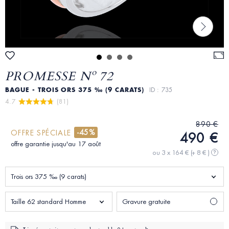
PROMESSE Nº 72
BAGUE - TROIS ORS 375 ‰ (9 CARATS)
ID : 735
4.7 
 (81)
890 €
-45%
OFFRE SPÉCIALE
490 €
offre garantie jusqu'au 17 août
ou 3 x 164 €
(+ 8 € )
?
Trois ors 375 ‰ (9 carats)
Taille 62 standard Homme
Gravure gratuite