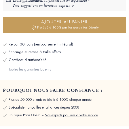
Livré gratuitement au plus tard le
04 septembre -
Nos suggestions en livraison express
AJOUTER AU PANIER
Protégé à 100% par les garanties Edenly
Retour 30 jours (remboursement intégral)
Échange et remise à taille offerts
Certificat d'authenticité
Toutes les garanties Edenly
POURQUOI NOUS FAIRE CONFIANCE ?
Plus de 50 000 clients satisfaits à 100% chaque année
Spécialiste fiançailles et alliances depuis 2008
Boutique Paris Opéra –
Nos experts joailliers à votre service