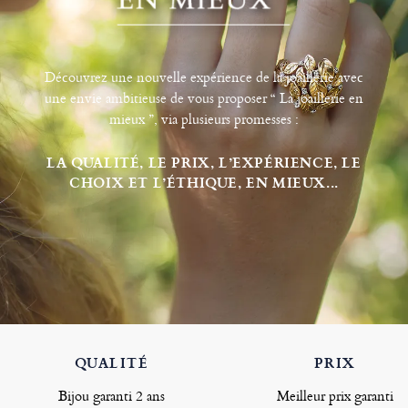
Découvrez une nouvelle expérience de la joaillerie avec
une envie ambitieuse de vous proposer “ La joaillerie en
mieux ”, via plusieurs promesses :
LA QUALITÉ, LE PRIX, L’EXPÉRIENCE, LE
CHOIX ET L’ÉTHIQUE, EN MIEUX...
QUALITÉ
PRIX
Bijou garanti 2 ans
Meilleur prix garanti