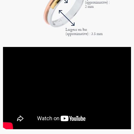
(approximative) :
2 mm
Largeur en bas
(approximative) : 3.5 mm