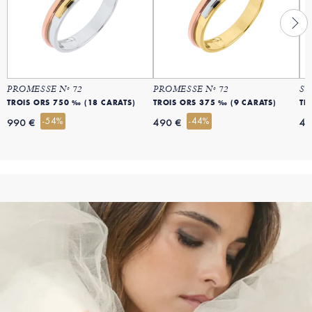
PROMESSE Nº 72
PROMESSE Nº 72
SA
TROIS ORS 750 ‰ (18 CARATS)
TROIS ORS 375 ‰ (9 CARATS)
TR
-54%
-44%
990 €
490 €
49