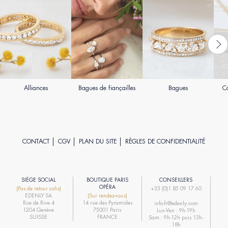
Alliances
Bagues de fiançailles
Bagues
Co
CONTACT
CGV
PLAN DU SITE
RÈGLES DE CONFIDENTIALITÉ
SIÈGE SOCIAL
BOUTIQUE PARIS
CONSEILLERS
R
OPÉRA
(Pas de retour colis)
+33 (0)1 85 09 17 60
EDENLY SA
(Sur rendez-vous)
R
Rue de Rive 4
14 rue des Pyramides
info-fr@edenly.com
1204 Genève
75001 Paris
Lun-Ven : 9h-19h
R
SUISSE
FRANCE
Sam : 9h-12h puis 13h-
18h