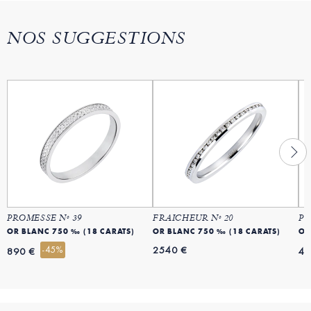
NOS SUGGESTIONS
PROMESSE Nº 39
FRAICHEUR Nº 20
PR
OR BLANC 750 ‰ (18 CARATS)
OR BLANC 750 ‰ (18 CARATS)
OR
-45%
2540 €
890 €
49