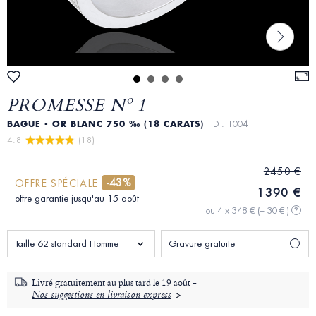
PROMESSE Nº 1
BAGUE - OR BLANC 750 ‰ (18 CARATS)
ID : 1004
4.8 
 (18)
2450 €
-43%
OFFRE SPÉCIALE
1390 €
offre garantie jusqu'au 15 août
ou 4 x 348 €
(+ 30 € )
?
Taille 62 standard Homme
Gravure gratuite
Livré gratuitement au plus tard le
19 août -
Nos suggestions en livraison express