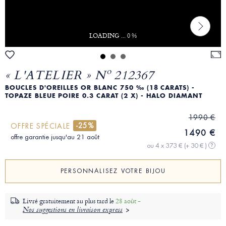
LOADING ... 0 %
« L'ATELIER » Nº 212367
BOUCLES D'OREILLES OR BLANC 750 ‰ (18 CARATS) -
TOPAZE BLEUE POIRE 0.3 CARAT (2 X) - HALO DIAMANT
1990 €
-25%
OFFRE SPÉCIALE
1490 €
offre garantie jusqu'au 21 août
ou 4 x 373 €
(+ 30 € )
?
PERSONNALISEZ VOTRE BIJOU
Livré gratuitement au plus tard le
28 août -
Nos suggestions en livraison express