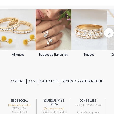
Alliances
Bagues de fiançailles
Bagues
Co
CONTACT
CGV
PLAN DU SITE
RÈGLES DE CONFIDENTIALITÉ
SIÈGE SOCIAL
BOUTIQUE PARIS
CONSEILLERS
R
OPÉRA
(Pas de retour colis)
+33 (0)1 85 09 17 60
EDENLY SA
(Sur rendez-vous)
R
Rue de Rive 4
14 rue des Pyramides
info-fr@edenly.com