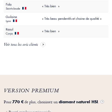
Fida
« Très bien »
Saint-claude
Guilaine
« Très beau pendentifs et chaine de qualité »
Lyon
Raoul
« Très bien »
Corps
Voir tous les avis clients
VERSION PREMIUM
Pour
de plus, choisissez un
.
770 €
diamant naturel HSI
?
Rareté et valeur patrimoniale