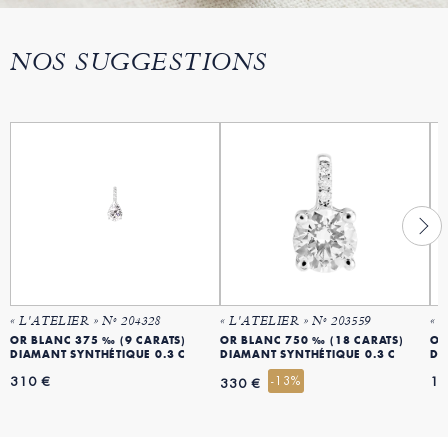
NOS SUGGESTIONS
« L'ATELIER » Nº 204328
« L'ATELIER » Nº 203559
« 
OR BLANC 375 ‰ (9 CARATS)
OR BLANC 750 ‰ (18 CARATS)
OR
DIAMANT SYNTHÉTIQUE 0.3 C
DIAMANT SYNTHÉTIQUE 0.3 C
DI
310 €
-13%
11
330 €