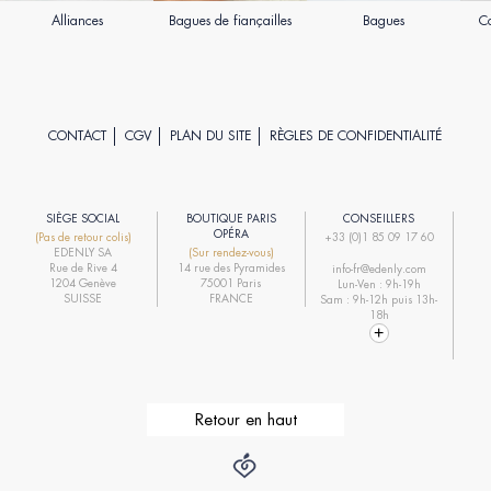
Alliances
Bagues de fiançailles
Bagues
Co
CONTACT
CGV
PLAN DU SITE
RÈGLES DE CONFIDENTIALITÉ
SIÈGE SOCIAL
BOUTIQUE PARIS
CONSEILLERS
R
OPÉRA
(Pas de retour colis)
+33 (0)1 85 09 17 60
EDENLY SA
(Sur rendez-vous)
R
Rue de Rive 4
14 rue des Pyramides
info-fr@edenly.com
1204 Genève
75001 Paris
Lun-Ven : 9h-19h
R
SUISSE
FRANCE
Sam : 9h-12h puis 13h-
18h
Retour en haut