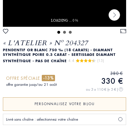
LOADING ... 0 %
« L'ATELIER » Nº 204327
PENDENTIF OR BLANC 750 ‰ (18 CARATS) - DIAMANT
SYNTHÉTIQUE POIRE 0.3 CARAT - SERTISSAGE DIAMANT
4.4 
 (15)
SYNTHÉTIQUE - PAS DE CHAÎNE
380 €
-13%
OFFRE SPÉCIALE
330 €
offre garantie jusqu'au 21 août
ou 3 x 110 €
(+ 5 € )
?
PERSONNALISEZ VOTRE BIJOU
Livré sans chaîne : sélectionnez votre chaîne