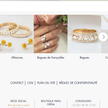
Alliances
Bagues de fiançailles
Bagues
Co
CONTACT
CGV
PLAN DU SITE
RÈGLES DE CONFIDENTIALITÉ
SIÈGE SOCIAL
BOUTIQUE PARIS
CONSEILLERS
R
OPÉRA
(Pas de retour colis)
+33 (0)1 85 09 17 60