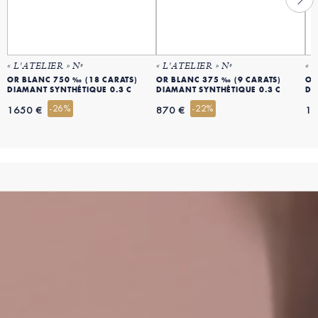
« L'ATELIER » Nº
« L'ATELIER » Nº
« 
OR BLANC 750 ‰ (18 CARATS)
OR BLANC 375 ‰ (9 CARATS)
OR
DIAMANT SYNTHÉTIQUE 0.3 C
DIAMANT SYNTHÉTIQUE 0.3 C
DI
-26%
-22%
1650 €
870 €
15