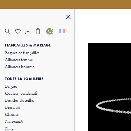
FIANÇAILLES & MARIAGE
Bagues de fiançailles
Alliances femme
Alliances homme
TOUTE LA JOAILLERIE
Bagues
Colliers, pendentifs
Boucles d'oreilles
Bracelets
Chaînes
Nouveautés
Dune