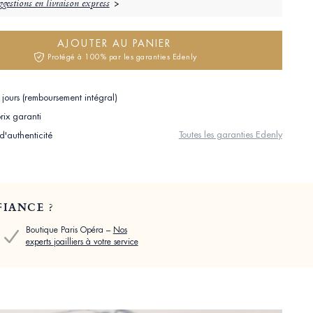
gestions en livraison express
AJOUTER AU PANIER
Protégé à 100% par les garanties Edenly
jours (remboursement intégral)
rix garanti
Toutes les garanties Edenly
 d'authenticité
IANCE ?
Boutique Paris Opéra –
Nos
experts joailliers à votre service