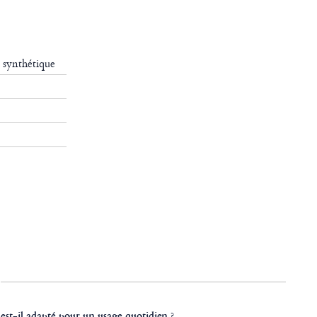
 synthétique
est-il adapté pour un usage quotidien ?