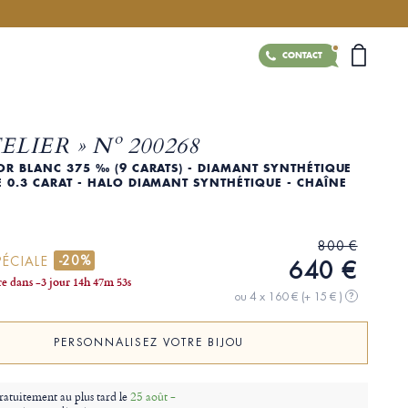
CONTACT
TELIER » Nº 200268
OR BLANC 375 ‰ (9 CARATS) - DIAMANT SYNTHÉTIQUE
 0.3 CARAT - HALO DIAMANT SYNTHÉTIQUE - CHAÎNE
800 €
-20%
PÉCIALE
640 €
ire dans
-3 jour
14
h
47
m
52
s
ou 4 x 160 €
(+ 15 € )
?
PERSONNALISEZ VOTRE BIJOU
ratuitement au plus tard le
25 août -