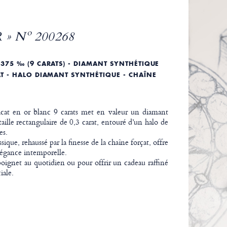
 » Nº 200268
 375 ‰ (9 CARATS) - DIAMANT SYNTHÉTIQUE
AT - HALO DIAMANT SYNTHÉTIQUE - CHAÎNE
icat en or blanc 9 carats met en valeur un diamant
aille rectangulaire de 0,3 carat, entouré d’un halo de
es.
ique, rehaussé par la finesse de la chaîne forçat, offre
élégance intemporelle.
poignet au quotidien ou pour offrir un cadeau raffiné
iale.