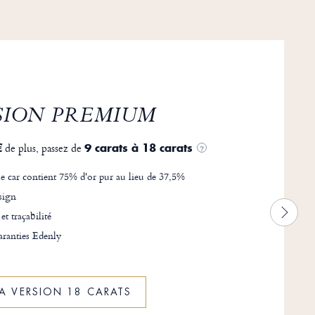
SION PREMIUM
de plus, passez de
€
9 carats à 18 carats
?
e car contient 75% d'or pur au lieu de 37,5%
sign
 et traçabilité
ranties Edenly
LA VERSION 18 CARATS