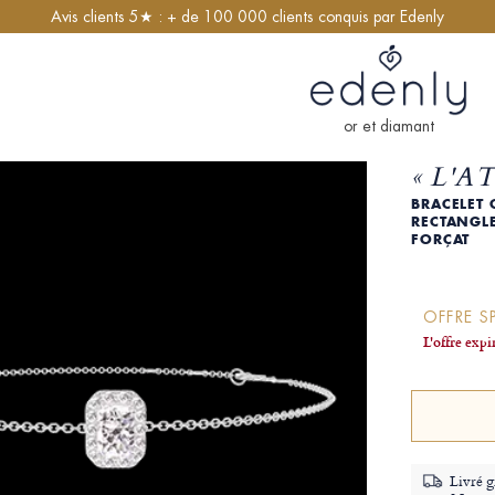
Avis clients 5★ : + de 100 000 clients conquis par Edenly
or et diamant
« L'A
BRACELET 
RECTANGLE
FORÇAT
OFFRE S
L'offre exp
Livré g