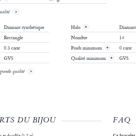
ualité
Diamant synthétique
Halo
Diamant
Rectangle
Nombre
14
0.3 carat
Poids minimum
0 carat
GVS
Qualité minimum
GVS
 grande qualité
RTS DU BIJOU
FAQ
r et durable (1,7 g)
Ce bracelet 