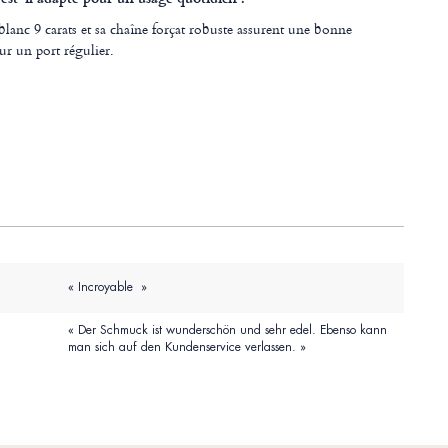
lanc 9 carats et sa chaîne forçat robuste assurent une bonne
ur un port régulier.
« Incroyable »
« Der Schmuck ist wunderschön und sehr edel. Ebenso kann
man sich auf den Kundenservice verlassen. »