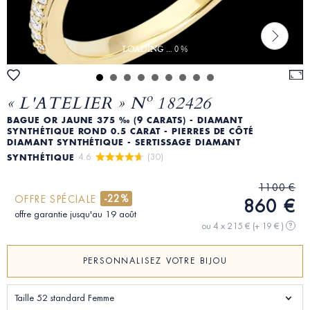
LOADING ... 0 %
« L'ATELIER » Nº 182426
BAGUE OR JAUNE 375 ‰ (9 CARATS) - DIAMANT
SYNTHÉTIQUE ROND 0.5 CARAT - PIERRES DE CÔTÉ
DIAMANT SYNTHÉTIQUE - SERTISSAGE DIAMANT
4.6 
 (30)
SYNTHÉTIQUE
1100 €
-22%
OFFRE SPÉCIALE
860 €
offre garantie jusqu'au 19 août
ou 4 x 215 €
(+ 19 € )
?
PERSONNALISEZ VOTRE BIJOU
Taille 52 standard Femme