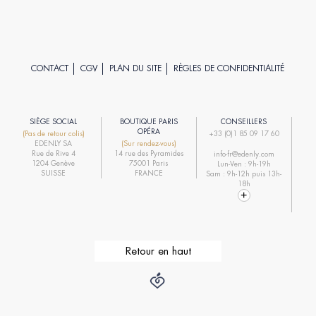
CONTACT
CGV
PLAN DU SITE
RÈGLES DE CONFIDENTIALITÉ
SIÈGE SOCIAL
BOUTIQUE PARIS
CONSEILLERS
R
OPÉRA
(Pas de retour colis)
+33 (0)1 85 09 17 60
EDENLY SA
(Sur rendez-vous)
R
Rue de Rive 4
14 rue des Pyramides
info-fr@edenly.com
1204 Genève
75001 Paris
Lun-Ven : 9h-19h
R
SUISSE
FRANCE
Sam : 9h-12h puis 13h-
18h
Retour en haut