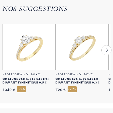
NOS SUGGESTIONS
« L'ATELIER » Nº 182425
« L'ATELIER » Nº 180026
« 
OR JAUNE 750 ‰ (18 CARATS)
OR JAUNE 375 ‰ (9 CARATS)
OR
DIAMANT SYNTHÉTIQUE 0.5 C
DIAMANT SYNTHÉTIQUE 0.3 C
DI
-24%
-21%
1340 €
720 €
12