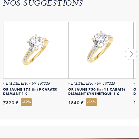
NOS SUGGESTIONS
« L'ATELIER » Nº 167226
« L'ATELIER » Nº 187225
« 
OR JAUNE 375 ‰ (9 CARATS)
OR JAUNE 750 ‰ (18 CARATS)
OR
DIAMANT 1 C
DIAMANT SYNTHÉTIQUE 1 C
DI
-32%
-26%
7320 €
1840 €
19