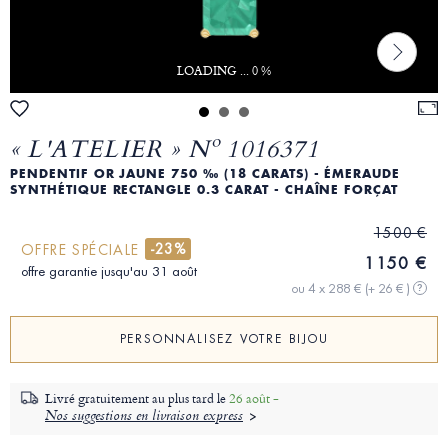
LOADING ... 0 %
« L'ATELIER » Nº 1016371
PENDENTIF OR JAUNE 750 ‰ (18 CARATS) - ÉMERAUDE
SYNTHÉTIQUE RECTANGLE 0.3 CARAT - CHAÎNE FORÇAT
1500 €
-23%
OFFRE SPÉCIALE
1150 €
offre garantie jusqu'au 31 août
ou 4 x 288 €
(+ 26 € )
?
PERSONNALISEZ VOTRE BIJOU
Livré gratuitement au plus tard le
26 août -
Nos suggestions en livraison express