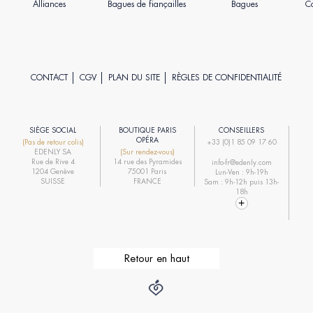
Alliances
Bagues de fiançailles
Bagues
Co
CONTACT
CGV
PLAN DU SITE
RÈGLES DE CONFIDENTIALITÉ
SIÈGE SOCIAL
BOUTIQUE PARIS
CONSEILLERS
R
OPÉRA
(Pas de retour colis)
+33 (0)1 85 09 17 60
EDENLY SA
(Sur rendez-vous)
R
Rue de Rive 4
14 rue des Pyramides
info-fr@edenly.com
1204 Genève
75001 Paris
Lun-Ven : 9h-19h
R
SUISSE
FRANCE
Sam : 9h-12h puis 13h-
18h
Retour en haut