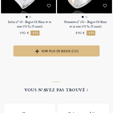
Infini nº 30 - Bague Or blanc et or
Promesse nº 103 - Bague Or blanc
rose 375 ‰ (9 carats)
et or rose 375 ‰ (9 carats)
990 €
-49%
890 €
-49%
VOIR PLUS DE BIJOUX (131)
VOUS N'AVEZ PAS TROUVÉ ?