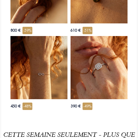
800 €
-59%
610 €
-51%
450 €
-48%
390 €
-49%
CETTE SEMAINE SEULEMENT - PLUS QUE