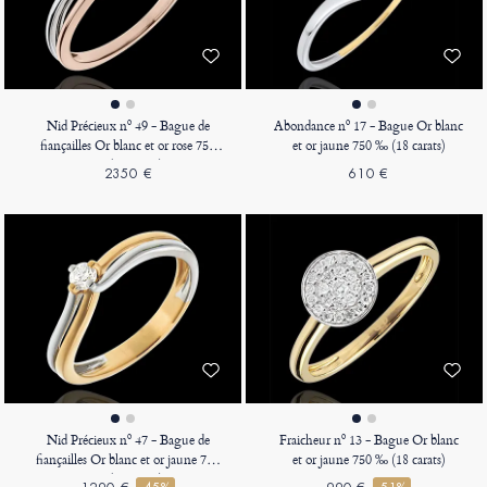
Nid Précieux nº 49 - Bague de
Abondance nº 17 - Bague Or blanc
fiançailles Or blanc et or rose 750
et or jaune 750 ‰ (18 carats)
‰ (18 carats)
2350 €
610 €
Nid Précieux nº 47 - Bague de
Fraicheur nº 13 - Bague Or blanc
fiançailles Or blanc et or jaune 750
et or jaune 750 ‰ (18 carats)
‰ (18 carats)