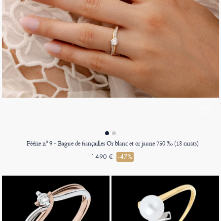
Féérie nº 9 - Bague de fiançailles Or blanc et or jaune 750 ‰ (18 carats)
1490 €
-47%