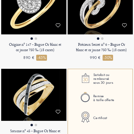
Origine nº 147 - Bague Or blanc et
Précieux Secret nº 6 - Bague Or
or jaune 750 ‰ (18 carats)
blanc et or jaune 750 ‰ (18 carats)
890 €
-45%
990 €
-50%
Satisfait ou
remboursé
sous 30 jours
Remise
à taille offerte
Certificat
Saturne nº 45 - Bague Or blanc et