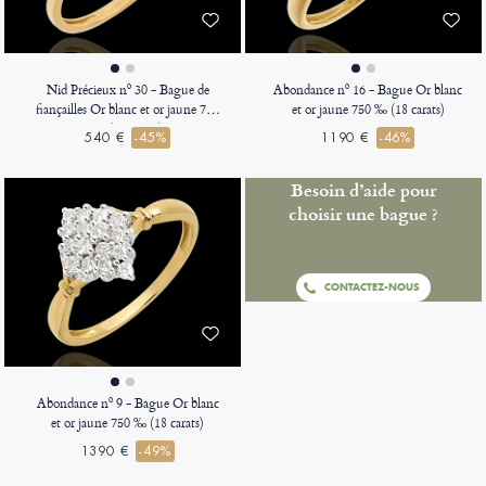
Nid Précieux nº 30 - Bague de
Abondance nº 16 - Bague Or blanc
fiançailles Or blanc et or jaune 750
et or jaune 750 ‰ (18 carats)
‰ (18 carats)
540 €
-45%
1190 €
-46%
Besoin d’aide pour
choisir une bague ?
CONTACTEZ-NOUS
Abondance nº 9 - Bague Or blanc
et or jaune 750 ‰ (18 carats)
1390 €
-49%