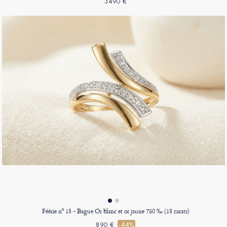
3490 €
Féérie nº 18 - Bague Or blanc et or jaune 750 ‰ (18 carats)
890 €
-44%