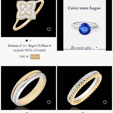
Créez votre bague
Eclosion nº 13 - Bague Or blanc et
En savoir plus
or jaune 750 ‰ (18 carats)
990 €
NEW