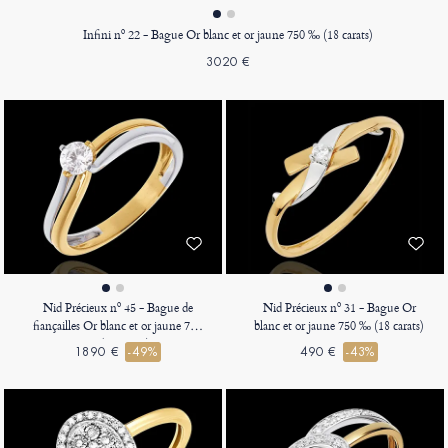
Infini nº 22 - Bague Or blanc et or jaune 750 ‰ (18 carats)
3020 €
Nid Précieux nº 45 - Bague de
Nid Précieux nº 31 - Bague Or
fiançailles Or blanc et or jaune 750
blanc et or jaune 750 ‰ (18 carats)
‰ (18 carats)
1890 €
-49%
490 €
-43%