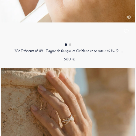
Nid Précieux nº 89 - Bague de fiançailles Or blanc et or rose 375 ‰ (9 carats)
560 €