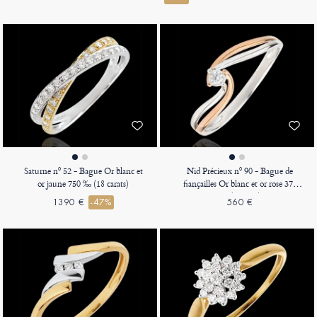
Saturne nº 52 - Bague Or blanc et
Nid Précieux nº 90 - Bague de
or jaune 750 ‰ (18 carats)
fiançailles Or blanc et or rose 375
‰ (9 carats)
1390 €
-47%
560 €