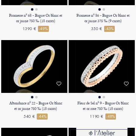
Promesse nº 68 - Bague Or blanc et
Promesse nº 86 - Bague Or blanc et
or jaune 750 ‰ (18 carats)
or jaune 375 ‰ (9 carats)
1390 €
-49%
350 €
-45%
Abondance nº 22 - Bague Or blanc
Fleur de Sel nº 9 - Bague Or blanc
et or jaune 750 ‰ (18 carats)
et or rose 750 ‰ (18 carats)
540 €
-44%
1190 €
-48%