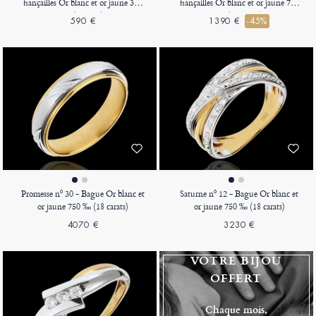
fiançailles Or blanc et or jaune 375
fiançailles Or blanc et or jaune 750
‰ (9 carats)
‰ (18 carats)
590 €
1390 €
-45%
Promesse nº 30 - Bague Or blanc et
Saturne nº 12 - Bague Or blanc et
or jaune 750 ‰ (18 carats)
or jaune 750 ‰ (18 carats)
4070 €
3230 €
VOTRE BIJOU
OFFERT
Chaque mois,