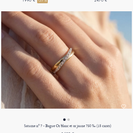
1990 €
-57%
2470 €
Saturne nº 7 - Bague Or blanc et or jaune 750 ‰ (18 carats)