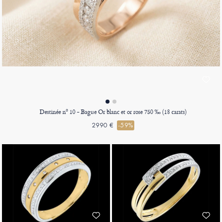
Destinée nº 10 - Bague Or blanc et or rose 750 ‰ (18 carats)
2990 €
-59%