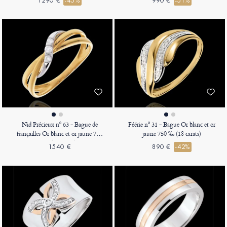
1290 €
-45%
990 €
-51%
Nid Précieux nº 63 - Bague de
Féérie nº 31 - Bague Or blanc et or
fiançailles Or blanc et or jaune 750
jaune 750 ‰ (18 carats)
‰ (18 carats)
1540 €
890 €
-42%