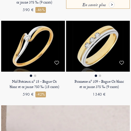
or jaune 375 ‰ (9 carats)
En savoir plus
590 €
-46%
Nid Précieux nº 18 - Bague Or
Promesse nº 109 - Bague Or blanc
blanc et or jaune 750 ‰ (18 carats)
et or jaune 375 ‰ (9 carats)
590 €
-42%
1340 €