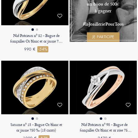
un bijou de 500€
à gagner
#laJoailleriePourTous
Nid Précieux nº 52 - Bague de
JE PARTICIPE
fiançailles Or blanc et or jaune 750
‰ (18 carats)
990 €
-54%
Saturne nº 18 - Bague Or blanc et
Nid Précieux nº 98 - Bague de
or jaune 750 ‰ (18 carats)
fiançailles Or blanc et or rose 750
‰ (18 carats)