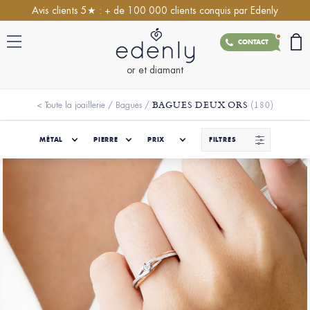
Avis clients 5★ : + de 100 000 clients conquis par Edenly
CONTACT
or et diamant
BAGUES DEUX ORS
(180)
<
Toute la joaillerie
/
Bagues
/
MÉTAL
PIERRE
PRIX
FILTRES