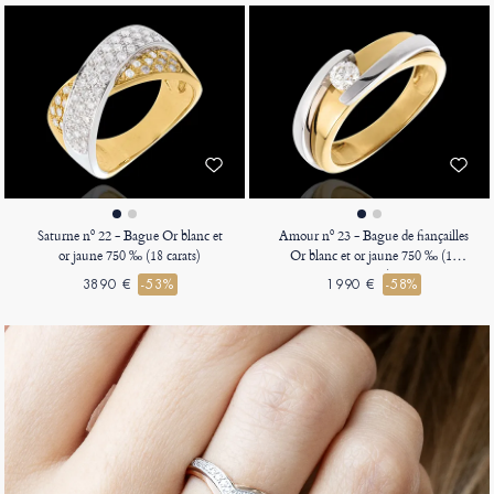
Saturne nº 22 - Bague Or blanc et
Amour nº 23 - Bague de fiançailles
or jaune 750 ‰ (18 carats)
Or blanc et or jaune 750 ‰ (18
carats)
3890 €
-53%
1990 €
-58%