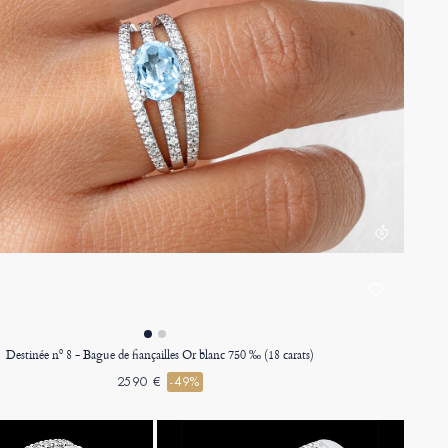
Destinée nº 8 - Bague de fiançailles Or blanc 750 ‰ (18 carats)
2590 €
-49%