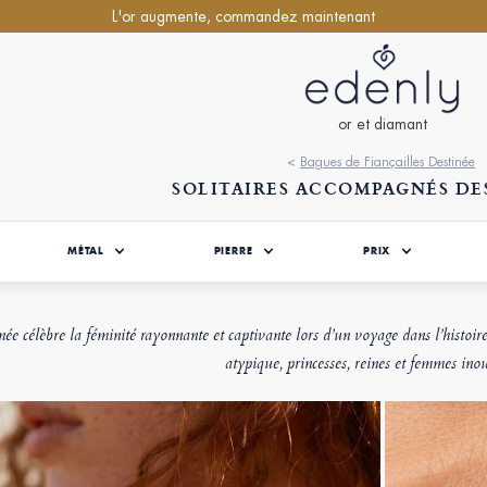
L'or augmente, commandez maintenant
or et diamant
<
Bagues de Fiançailles Destinée
SOLITAIRES ACCOMPAGNÉS DE
MÉTAL
PIERRE
PRIX
née célèbre la féminité rayonnante et captivante lors d’un voyage dans l’histoir
atypique, princesses, reines et femmes inou