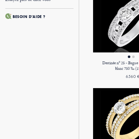
BESOIN D'AIDE ?
Destinée nº 25 - Bague d
blanc 750 ‰ (18
6560 