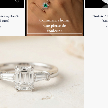
e fiançailles Or
Destinée nº 1
Comment choisir
 carats)
blan
une pierre de
€
5
couleur ?