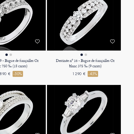
9 - Bague de fiançailles Or
Destinée nº 16 - Bague de fiançailles Or
c 750 ‰ (18 carats)
blanc 375 ‰ (9 carats)
890 €
-50%
1290 €
-45%