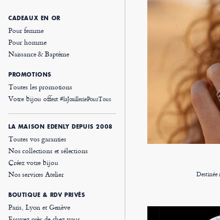
CADEAUX EN OR
Pour femme
Pour homme
Naissance & Baptême
PROMOTIONS
Toutes les promotions
Votre bijou offert
#laJoailleriePourTous
LA MAISON EDENLY DEPUIS 2008
Toutes vos garanties
Nos collections et sélections
Créez votre bijou
Nos services Atelier
Destinée 
BOUTIQUE & RDV PRIVÉS
Paris, Lyon et Genève
Essayez près de chez vous