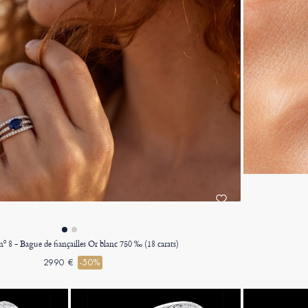
nº 8 - Bague de fiançailles Or blanc 750 ‰ (18 carats)
2990 €
-50%