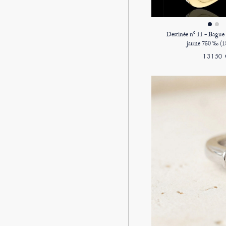
Destinée nº 11 - Bague d
jaune 750 ‰ (18
13150 