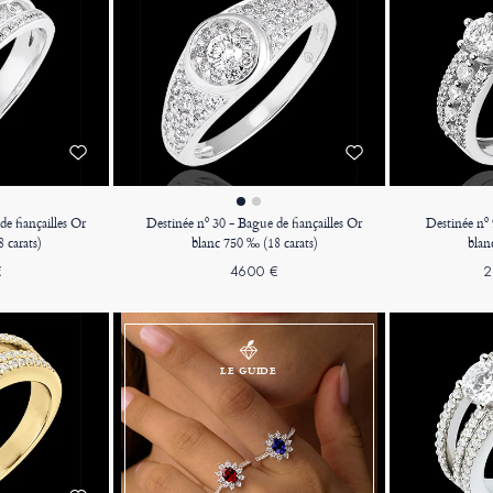
e fiançailles Or
Destinée nº 30 - Bague de fiançailles Or
Destinée nº 
 carats)
blanc 750 ‰ (18 carats)
blan
€
4600 €
2
LE GUIDE