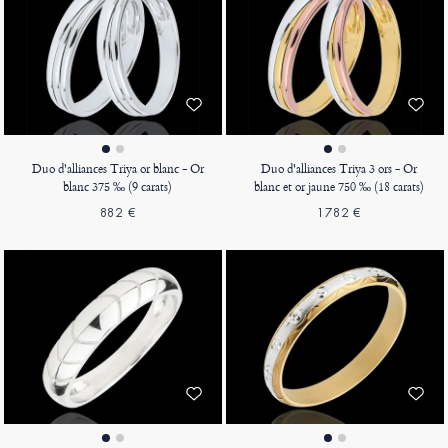
Duo d'alliances Triya or blanc - Or
Duo d'alliances Triya 3 ors - Or
blanc 375 ‰ (9 carats)
blanc et or jaune 750 ‰ (18 carats)
882 €
1782 €