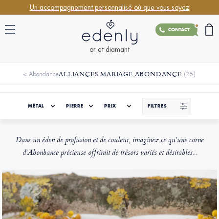
Un accompagnement personnalisé où que vous soyez
CONTACT
or et diamant
ALLIANCES MARIAGE ABONDANCE
(25)
<
Abondance
MÉTAL
PIERRE
PRIX
FILTRES
Dans un éden de profusion et de couleur, imaginez ce qu'une corne
d'Abonbance précieuse offrirait de trésors variés et désirables...