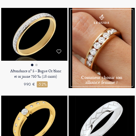
LE GUIDE
Abondance nº 5 - Bague Or blanc
et or jaune 750 ‰ (18 carats)
Comment choisir son
alliance femme ?
990 €
-52%