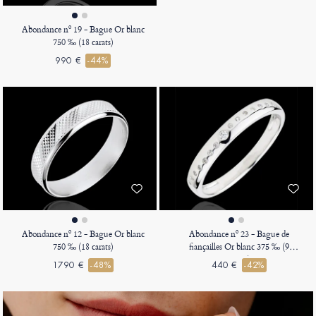
Abondance nº 19 - Bague Or blanc
750 ‰ (18 carats)
990 €
-44%
Abondance nº 12 - Bague Or blanc
Abondance nº 23 - Bague de
750 ‰ (18 carats)
fiançailles Or blanc 375 ‰ (9
carats)
1790 €
-48%
440 €
-42%