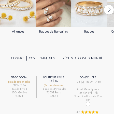
Alliances
Bagues de fiançailles
Bagues
Co
CONTACT
CGV
PLAN DU SITE
RÈGLES DE CONFIDENTIALITÉ
SIÈGE SOCIAL
BOUTIQUE PARIS
CONSEILLERS
R
OPÉRA
(Pas de retour colis)
+33 (0)1 85 09 17 60
EDENLY SA
(Sur rendez-vous)
R
Rue de Rive 4
14 rue des Pyramides
info-fr@edenly.com
1204 Genève
75001 Paris
Lun-Ven : 9h-19h
R
SUISSE
FRANCE
Sam : 9h-12h puis 13h-
18h
4.8 