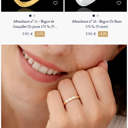
Abondance nº 21 - Bague de
Abondance nº 26 - Bague Or blanc
fiançailles Or jaune 375 ‰ (9
375 ‰ (9 carats)
carats)
590 €
-39%
590 €
-42%