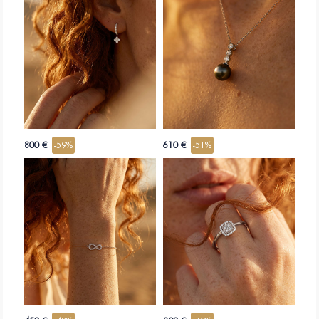
800 €
-59%
610 €
-51%