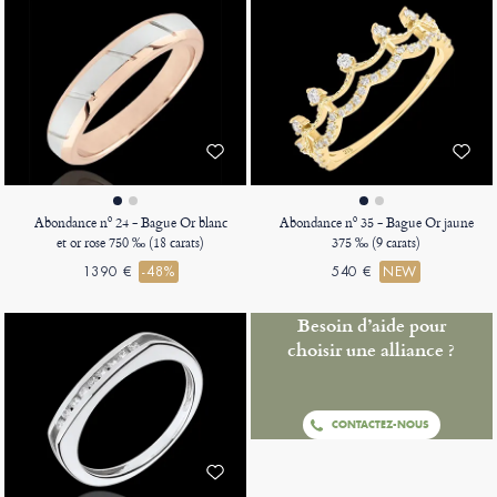
Abondance nº 24 - Bague Or blanc
Abondance nº 35 - Bague Or jaune
et or rose 750 ‰ (18 carats)
375 ‰ (9 carats)
1390 €
-48%
540 €
NEW
Besoin d’aide pour
choisir une alliance ?
CONTACTEZ-NOUS